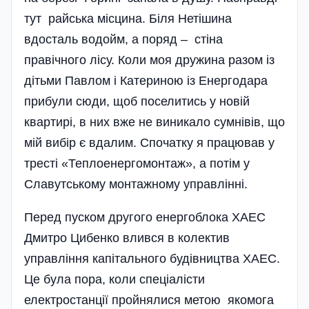
тут райська місцина. Біля Нетішина
вдосталь водойм, а поряд – стіна
правічного лісу. Коли моя дружина разом із
дітьми Павлом і Катериною із Енергодара
прибули сюди, щоб поселитись у новій
квартирі, в них вже не виникало сумнівів, що
мій вибір є вдалим. Спочатку я працював у
тресті «Теплоенергомонтаж», а потім у
Славутському монтажному управлінні.
Перед пуском другого енерго­блока ХАЕС
Дмитро Цибенко влився в колектив
управління капітального будівництва ХАЕС.
Це була пора, коли спеціалісти
електростанції пройнялися метою якомога