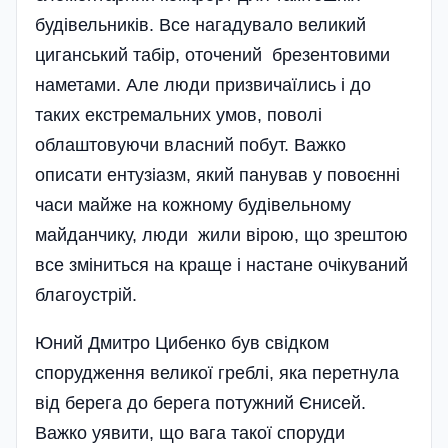
будівельників. Все нагадувало великий
циганський табір, оточений брезентовими
наметами. Але люди призвичаїлись і до
таких екстремальних умов, поволі
облаштовуючи власний побут. Важко
описати ентузіазм, який панував у повоєнні
часи майже на кожному будівельному
майданчику, люди жили вірою, що зрештою
все зміниться на краще і настане очікуваний
благоустрій.
Юний Дмитро Цибенко був свідком
спорудження великої гре­блі, яка перетнула
від берега до берега потужний Єнисей.
Важко уявити, що вага такої споруди