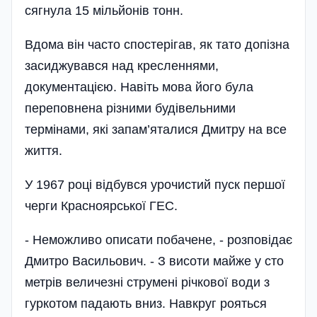
сягнула 15 мільйонів тонн.
Вдома він часто спостерігав, як тато допізна
засиджувався над кресленнями,
документацією. На­віть мова його була
переповнена різними будівельними
термінами, які запам’яталися Дмитру на все
життя.
У 1967 році відбувся урочистий пуск першої
черги Красноярської ГЕС.
- Неможливо описати побачене, - розповідає
Дмитро Васильович. - З висоти майже у сто
метрів величезні струмені річкової води з
гуркотом падають вниз. Навкруг рояться