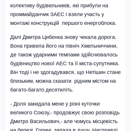
колективу будівельників, які прибули на
проммайданчик ЗАЕС і взяли участь у
монтажі конструкцій першого енергоблока.
Далі Дмитра Цибенка знову чекала дорога.
Вона привела його на північ Хмельниччини,
де також ударними темпами здійснювалось
будівництво нової АЕС та її міста-супутника.
Він тоді і не здогадувався, що Нетішин стане
близьким, можна сказати рідним містом на
багато-багато десятиліть.
- Доля закидала мене у різні куточки
великого Союзу,- продовжує свою розповідь
Дмитро Васильович,- але чомусь місцевість
на березі Горині запала в душу. Насправді