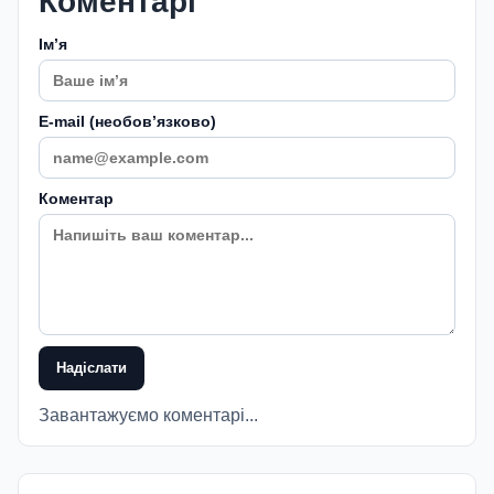
Коментарі
Імʼя
E-mail (необовʼязково)
Коментар
Надіслати
Завантажуємо коментарі...