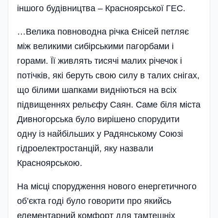
іншого буді­вництва – Красноярської ГЕС.
…Велика повноводна річка Єнісей петляє
між великими сибір­ськими пагорбами і
горами. Її живлять тисячі малих річечок і
потічків, які беруть свою силу в талих снігах,
що білими шапками видніються на всіх
підвищеннях рельєфу Саян. Саме біля міста
Дивногорська було вирішено спорудити
одну із найбі­льших у Радянському Союзі
гідроелектростанцій, яку назвали
Красноярською.
На місці спорудження нового енергетичного
об’єкта годі було говорити про якийсь
елементарний комфорт для тамтешніх