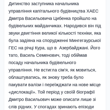
Дитинство заступника начальника
управління капітального буді­вництва ХАЕС
Дмитра Васильовича Цибенка пройшло на
будівельних майданчиках. Народився він під
звуки двигтіння великої кількості техніки, яка
була задіяна на спорудженні Мингегаурської
ГЕС на річці Кура, що в Азербайджані. Його
тато, Василь Семенович, тоді обіймав
посаду начальника будівельного
управління. Не встигла сім’я, як мовиться,
облаштуватись, як знову треба було
пакувати валізи і переїжджати на нове місце
«дислокації». Той період у своїй біографії
Дмитро Васильович може описати лише зі
слів рідних. У спогадах зринають епізоди