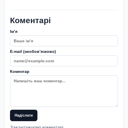
Коментарі
Імʼя
E-mail (необовʼязково)
Коментар
Надіслати
Завантажуємо коментарі...