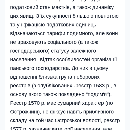
податковий стан маєтків, а також динаміку
цих явищ. З їх сукупності більшою повнотою
та уніфікацією податкових одиниць
відзначаються тарифи подимного, але вони
не враховують соціального (а також
господарського) статусу залежного
населення і відтак особливостей організації
панського господарства. До них в цьому
відношенні близька група поборових
реєстрів (з опублікованих -реєстр 1583 р., в
основу якого також покладено "подим'я").
Реєстр 1570 р. має сумарний характер (по
Острожчині), не фіксує навіть приблизного
складу на той час Острозької волості, реєстр
1577 р. зазначає категорії населення, але