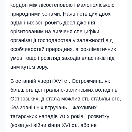
кордон між лісостеповою і малополіською
природними зонами. Наявність цих двох
відмінних зон робить дослідження
орієнтованим на вивченя специфіки
організації господарства у залежності від
особливостей природних, агрокліматичних
умов тощо і розгляд заходів власників під
цим кутом зору.
В останній чверті XVI ст. Острожчина, як і
більшість центрально-волинських володінь
Острозьких, дістала можливість стабільного,
без зовнішніх втручань – жахливих
татарських нападів 70-х років –розвитку
(козацькі війни кінця XVI ст., або не