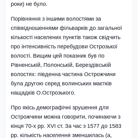
роки) не було.
Порівняння з іншими волостями за
співвідношеннями фільварків до загальної
кількості населених пунктів також свідчить
про інтенсивність перебудови Острозької
волості. Вищим цей показник був по
Рівненській, Полонській, Берездівській
волостях: південна частина Острожчини
була другою серед волинських маєтків
нащадків О.Острозького.
Про якісь демографічні зрушення для
Острожчини можна говорити, починаючи з
кінця 70-х pp. XVI ст. За час з 1577 до 1583
pp. кількість населення зменшилась (а,