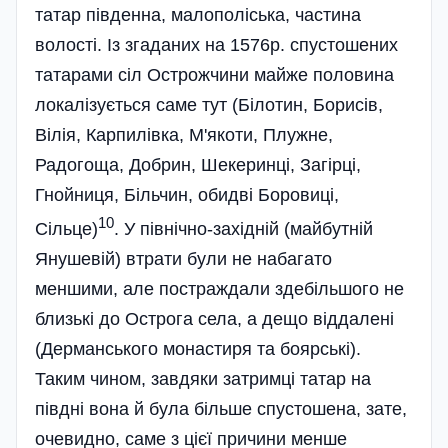
татар південна, малополіська, частина
волості. Із згаданих на 1576р. спустошених
татарами сіл Острожчини майже половина
локалізується саме тут (Білотин, Борисів,
Вілія, Карпилівка, М'якоти, Плужне,
Радогоща, Добрин, Шекеринці, Загірці,
Гнойниця, Більчин, обидві Боровиці,
10
Сільце)
. У північно-західній (майбутній
Янушевій) втрати були не набагато
меншими, але постраждали здебільшого не
близькі до Острога села, а дещо віддалені
(Дерманського монастиря та боярські).
Таким чином, завдяки затримці татар на
півдні вона й була більше спустошена, зате,
очевидно, саме з цієї причини менше