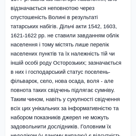
відзначається неповнотою через
спустошеність Волині в результаті
татарських набігів. Дільчі акти 1542, 1603,
1621-1622 pp. не ставили завданням облік
населення і тому містять лише перелік
населених пунктів та їх належність тій чи
іншій особі роду Осторозьких; зазначається
в них і господарський статус поселень-
фільварок, село, нова осада, воля - але
повнота таких свідчень підлягає сумніву.
Таким чином, навіть у сукупності свідчення
всіх цих унікальних за інформативністю та
набором показників джерел не можуть
задовольнити дослідників. Головним їх
недоліком (у даному випадку) є відсутність