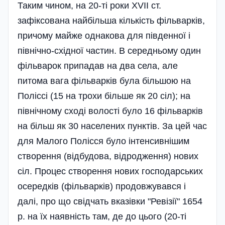
Таким чином, на 20-ті роки XVII ст.
зафіксована найбільша кількість фільварків,
причому майже однакова для південної і
північно-східної частин. В середньому один
фільварок припадав на два села, але
питома вага фільварків була більшою на
Поліссі (15 на трохи більше як 20 сіл); на
північному сході волості було 16 фільварків
на більш як 30 населених пунктів. За цей час
для Малого Полісся було інтенсивнішим
створення (відбудова, відродження) нових
сіл. Процес створення нових господарських
осередків (фільварків) продовжувався і
далі, про що свідчать вказівки "Ревізії" 1654
р. на їх наявність там, де до цього (20-ті