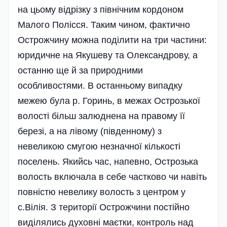
на цьому відрізку з північним кордоном
Малого Полісся. Таким чином, фактично
Острожчину можна поділити на три частини:
юридичне на Якушеву та Олександрову, а
останню ще й за природними
особливостями. В останньому випадку
межею була р. Горинь, в межах Острозької
волості більш залюднена на правому її
березі, а на лівому (південному) з
невеликою смугою незначної кількості
поселень. Якийсь час, напевно, Острозька
волость включала в себе частково чи навіть
повністю невелику волость з центром у
с.Вілія. З території Острожчини постійно
виділялись духовні маєтки, контроль над