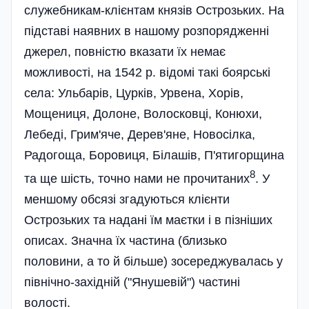
служебникам-клієнтам князів Острозьких. На
підставі наявних в нашому розпорядженні
джерел, повністю вказати їх немає
можливості, на 1542 р. відомі такі боярські
села: Ульбарів, Цурків, Урвена, Хорів,
Мощениця, Долоне, Волосковці, Конюхи,
Лебеді, Грим'яче, Дерев'яне, Новосілка,
Радогоща, Боровиця, Білашів, П'ятигорщина
8
та ще шість, точно нами не прочитаних
. У
меншому обсязі згадуються клієнти
Острозьких та надані їм маєтки і в пізніших
описах. Значна їх частина (близько
половини, а то й більше) зосереджувалась у
північно-західній ("Янушевій") частині
волості.