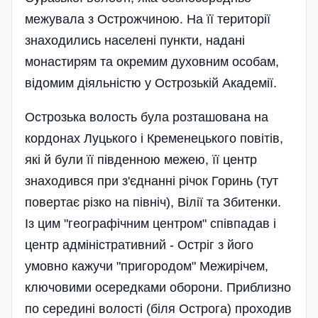
межувала з Острожчиною. На її території
знаходились населені пункти, надані
монастирям та окремим духовним особам,
відомим діяльністю у Острозькій Академії.
Острозька волость була розташована на
кордонах Луцького і Кременецького повітів,
які й були її південною межею, її центр
знаходився при з'єднанні річок Горинь (тут
повертає різко на північ), Вілії та Збитенки.
Із цим "географічним центром" співпадав і
центр адміністративний - Остріг з його
умовно кажучи "пригородом" Межирічем,
ключовими осередками оборони. Приблизно
по середині волості (біля Острога) проходив