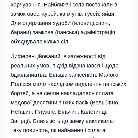
харчування. Найближчі села постачали в
замок овес, курей, каплунів, гусей, яйця.
Для одержання худоби (яловиці,свині,
барани) замкова (панська) адміністрація
об'єднувала кілька сіл.
Диференційований, в залежності від
реальних умов, підхід відзначався і щодо
бджільництва. Більша залісеність Малого
Полісся мало наслідком виділення панських
бортей, а на селян накладалась сплата
медової десятини з їхніх пасік (Вельбівно,
Нетішин, Плужне, Більчин, Калетинці,
Загірці). Близькість до замку викликала і
таку повиність, як наймання і сплата