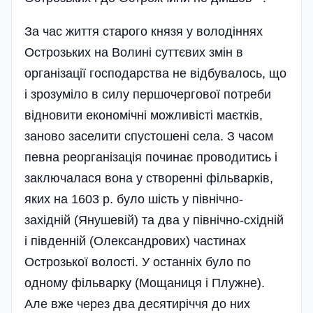
За час життя старого князя у володіннях
Острозьких на Волині суттєвих змін в
організації господарства не відбувалось, що
і зрозуміло в силу першочергової потреби
відновити економічні можливісті маєтків,
заново заселити спустошені села. З часом
певна реорганізація починає проводитись і
заключалася вона у створенні фільварків,
яких на 1603 р. було шість у північно-
західній (Янушевій) та два у північно-східній
і південній (Олександрових) частинах
Острозької волості. У останніх було по
одному фільварку (Мощаниця і Плужне).
Але вже через два десятиріччя до них