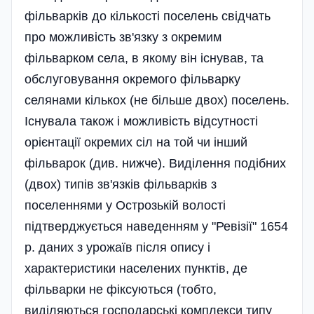
фільварків до кількості поселень свідчать
про можливість зв'язку з окремим
фільварком села, в якому він існував, та
обслуговування окремого фільварку
селянами кількох (не більше двох) поселень.
Існувала також і можливість відсутності
орієнтації окремих сіл на той чи інший
фільварок (див. нижче). Виділення подібних
(двох) типів зв'язків фільварків з
поселеннями у Острозькій волості
підтверджується наведенням у "Ревізії" 1654
р. даних з урожаїв після опису і
характеристики населених пунктів, де
фільварки не фіксуються (тобто,
виділяються господарські комплекси типу