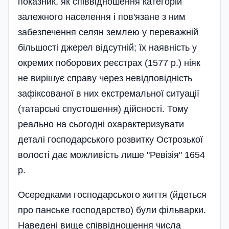
показник, як співвідношення категорій
залежного населення і пов'язане з ним
забезпечення селян землею у переважній
більшості джерел відсутній; їх наявність у
окремих поборових реєстрах (1577 р.) ніяк
не вирішує справу через невідповідність
зафіксованої в них екстремальної ситуації
(татарські спустошення) дійсності. Тому
реально на сьогодні охарактеризувати
деталі господарського розвитку Острозької
волості дає можливість лише "Ревізія" 1654
р.
Осередками господарського життя (йдеться
про панське господарство) були фільварки.
Наведені вище співвідношення числа