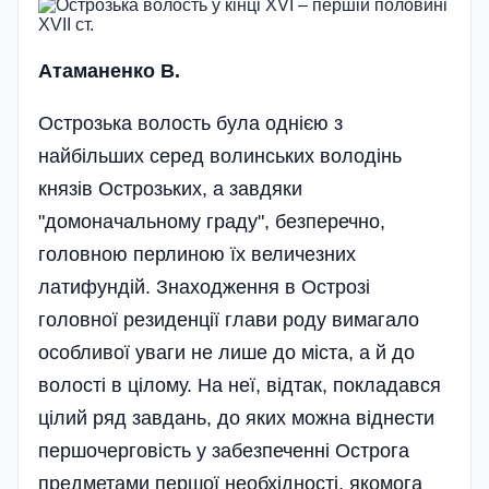
Атаманенко В.
Острозька волость була однією з
найбільших серед волинських володінь
князів Острозьких, а завдяки
"домоначальному граду", безперечно,
головною перлиною їх величезних
латифундій. Знаходження в Острозі
головної резиденції глави роду вимагало
особливої уваги не лише до міста, а й до
волості в цілому. На неї, відтак, покладався
цілий ряд завдань, до яких можна віднести
першочерговість у забезпеченні Острога
предметами першої необхідності, якомога