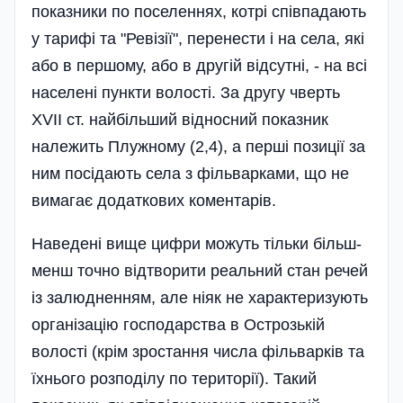
показники по поселеннях, котрі співпадають
у тарифі та "Ревізії", перенести і на села, які
або в першому, або в другій відсутні, - на всі
населені пункти волості. За другу чверть
XVII ст. найбільший відносний показник
належить Плужному (2,4), а перші позиції за
ним посідають села з фільварками, що не
вимагає додаткових коментарів.
Наведені вище цифри можуть тільки більш-
менш точно відтворити реальний стан речей
із залюдненням, але ніяк не характеризують
організацію господарства в Острозькій
волості (крім зростання числа фільварків та
їхнього розподілу по території). Такий