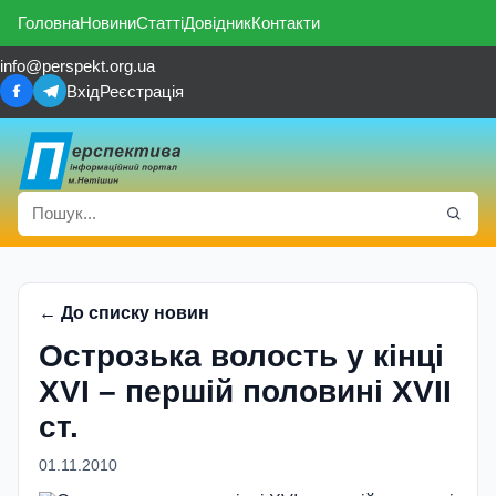
Головна
Новини
Статті
Довідник
Контакти
info@perspekt.org.ua
Вхід
Реєстрація
← До списку новин
Острозька волость у кінці
XVI – першій половині XVII
ст.
01.11.2010