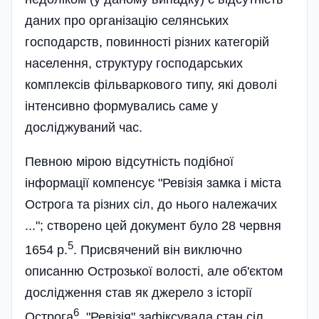
даних про організацію селянських
господарств, повинності різних категорій
населення, структуру господарських
комплексів фільваркового типу, які доволі
інтенсивно формувались саме у
досліджуваний час.
Певною мірою відсутність подібної
інформації компенсує "Ревізія замка і міста
Острога та різних сіл, до нього належачих
..."; створено цей документ було 28 червня
5
1654 р.
. Присвячений він виключно
описанню Острозької волості, але об'єктом
дослідження став як джерело з історії
6
Острога
. "Ревізія" зафіксувала стан сіл