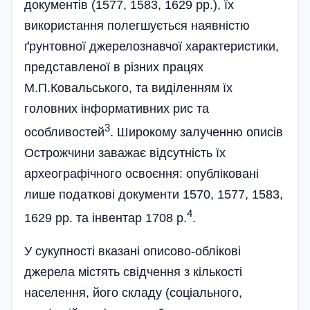
документів (1577, 1583, 1629 pp.), їх
використання полегшується наявністю
ґрунтовної джерелознавчої характеристики,
представленої в різних працях
М.П.Ковальського, та виділенням їх
головних інформативних рис та
3
особливостей
. Широкому залученню описів
Острожчини заважає відсутність їх
археографічного освоєння: опубліковані
лише податкові документи 1570, 1577, 1583,
4
1629 pp. та інвентар 1708 р.
.
У сукупності вказані описово-облікові
джерела містять свідчення з кількості
населення, його складу (соціального,