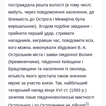
постраждала решта волості (в тому числі,
мабуть, через повідомлення населення, де
близькість до Острога і Межиріча була
вирішальною). Згодом подібне завдання -
прийняти перший удар, стримати
нападників, вигравши час, повідомити всіх,
кого можна, виконували збудовані В.-К.
Острозьким міста і замки південної Волині
(Кременеччини), південної Київщини і
Брацлавщини та населення їх околиць,
кількість якого зростала також значною
мірою за участю князя. Так, найбільший
татарський напад кінця XVI ст. (1593 р.)
зачепив лише південноволинські маєтності
11
Острозьких і до Острожчини не дійшов
.