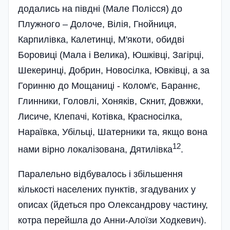
додались на півдні (Мале Полісся) до
Плужного – Долоче, Вілія, Гнойниця,
Карпилівка, Калетинці, М'якоти, обидві
Боровиці (Мала і Велика), Юшківці, Загірці,
Шекеринці, Добрин, Новосілка, Ювківці, а за
Горинню до Мощаниці - Колом'є, Бараннє,
Глинники, Головлі, Хоняків, Скнит, Довжки,
Лисиче, Клепачі, Котівка, Красносілка,
Нараївка, Убільці, Шатерники та, якщо вона
12
нами вірно локалізована, Дятилівка
.
Паралельно відбувалось і збільшення
кількості населених пунктів, згадуваних у
описах (йдеться про Олександрову частину,
котра перейшла до Анни-Алоїзи Ходкевич).