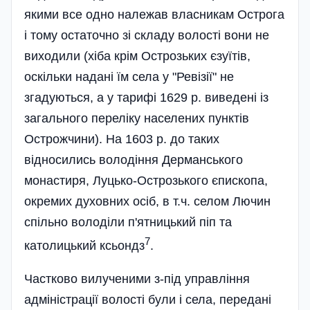
якими все одно належав власникам Острога
і тому остаточно зі складу волості вони не
виходили (хіба крім Острозьких єзуїтів,
оскільки надані їм села у "Ревізії" не
згадуються, а у тарифі 1629 р. виведені із
загального переліку населених пунктів
Острожчини). На 1603 р. до таких
відносились володіння Дерманського
монастиря, Луцько-Острозького єпископа,
окремих духовних осіб, в т.ч. селом Лючин
спільно володіли п'ятницький піп та
7
католицький ксьондз
.
Частково вилученими з-під управління
адміністрації волості були і села, передані