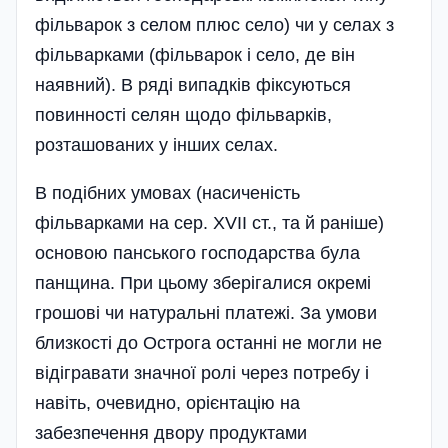
фільварок з селом плюс село) чи у селах з
фільварками (фільварок і село, де він
наявний). В ряді випадків фіксуються
повинності селян щодо фільварків,
розташованих у інших селах.
В подібних умовах (насиченість
фільварками на сер. XVII ст., та й раніше)
основою панського господарства була
панщина. При цьому зберігалися окремі
грошові чи натуральні платежі. За умови
близкості до Острога останні не могли не
відігравати значної ролі через потребу і
навіть, очевидно, орієнтацію на
забезпечення двору продуктами