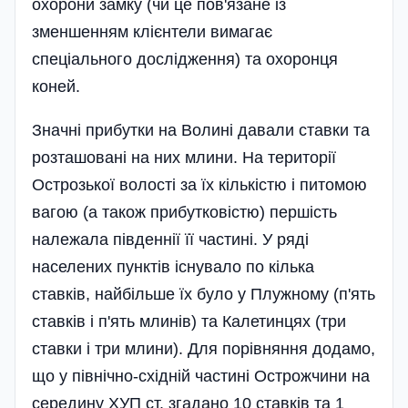
охорони замку (чи це пов'язане із
зменшенням клієнтели вимагає
спеціального дослідження) та охоронця
коней.
Значні прибутки на Волині давали ставки та
розташовані на них млини. На території
Острозької волості за їх кількістю і питомою
вагою (а також прибутковістю) першість
належала південнії її частині. У ряді
населених пунктів існувало по кілька
ставків, найбільше їх було у Плужному (п'ять
ставків і п'ять млинів) та Калетинцях (три
ставки і три млини). Для порівняння додамо,
що у північно-східній частині Острожчини на
середину ХУП ст. згадано 10 ставків та 1