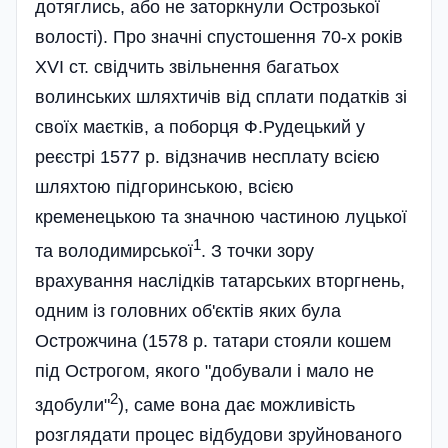
дотяглись, або не заторкнули Острозької
волості). Про значні спустошення 70-х років
XVI ст. свідчить звільнення багатьох
волинських шляхтичів від сплати податків зі
своїх маєтків, а поборця Ф.Рудецький у
реєстрі 1577 р. відзначив несплату всією
шляхтою підгоринською, всією
кременецькою та значною частиною луцької
1
та володимирської
. З точки зору
врахування наслідків татарських вторгнень,
одним із головних об'єктів яких була
Острожчина (1578 р. татари стояли кошем
під Острогом, якого "добували і мало не
2
здобули"
), саме вона дає можливість
розглядати процес відбудови зруйнованого