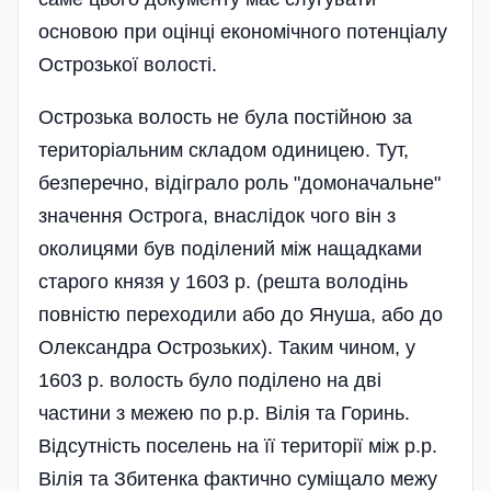
основою при оцінці економічного потенціалу
Острозької волості.
Острозька волость не була постійною за
територіальним складом одиницею. Тут,
безперечно, відіграло роль "домоначальне"
значення Острога, внаслідок чого він з
околицями був поділений між нащадками
старого князя у 1603 р. (решта володінь
повністю переходили або до Януша, або до
Олександра Острозьких). Таким чином, у
1603 р. волость було поділено на дві
частини з межею по p.p. Вілія та Горинь.
Відсутність поселень на її території між p.p.
Вілія та Збитенка фактично суміщало межу