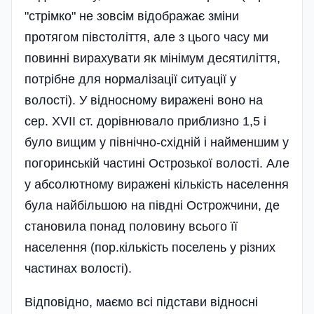
"стрімко" не зовсім відображає зміни
протягом півстоліття, але з цього часу ми
повинні вирахувати як мінімум десятиліття,
потрібне для нормалізації ситуації у
волості). У відносному виражені воно на
сер. XVII ст. дорівнювало приблизно 1,5 і
було вищим у північно-східній і найменшим у
погоринській частині Острозької волості. Але
у абсолютному виражені кількість населення
була найбільшою на півдні Острожчини, де
становила понад половину всього її
населення (пор.кількість поселень у різних
частинах волості).
Відповідно, маємо всі підстави відносні