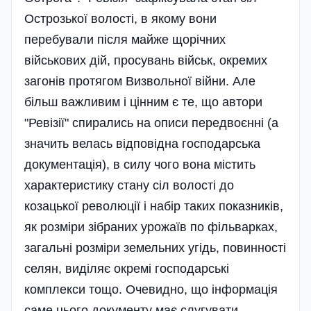
Острозької волості, в якому вони
перебували після майже щорічних
військових дій, просувань військ, окремих
загонів протягом Визвольної війни. Але
більш важливим і цінним є те, що автори
"Ревізії" спирались на описи передвоєнні (а
значить велась відповідна господарська
документація), в силу чого вона містить
характеристику стану сіл волості до
козацької революції і набір таких показників,
як розміри зібраних урожаїв по фільварках,
загальні розміри земельних угідь, повинності
селян, виділяє окремі господарські
комплекси тощо. Очевидно, що інформація
саме цього документу має слугувати