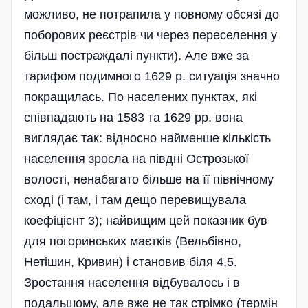
можливо, не потрапила у повному обсязі до
поборових реєстрів чи через переселення у
більш постраждалі пункти). Але вже за
тарифом подимного 1629 р. ситуація значно
покращилась. По населених пунктах, які
співпадають на 1583 та 1629 pp. вона
виглядає так: відносно найменше кількість
населення зросла на півдні Острозької
волості, ненабагато більше на її північному
сході (і там, і там дещо перевищувала
коефіцієнт 3); найвищим цей показник був
для погоринських маєтків (Вельбівно,
Нетішин, Кривин) і становив біля 4,5.
Зростання населення відбувалось і в
подальшому, але вже не так стрімко (термін