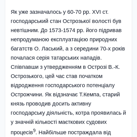
Як уже зазначалось у 60-70 pp. ХVІ ст.
господарський стан Острозької волості був
невтішним. До 1573-1574 pp. його підривав
непродуманою експлуатацією природних
багатств О. Ласький, а з середини 70-х років
почалася серія татарських нападів.
Співпавши з утвердженням в Острозі В.-К.
Острозького, цей час став початком
відродження господарського потенціалу
Острожчини. Як відзначає Т.Кемпа, старий
князь проводив досить активну
господарську діяльність, котра проявилась й
у значній кількості маєткових судових
9
процесів
. Найбільше постраждала від