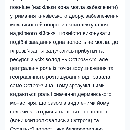
повніше (наскільки вона могла забезпечити)
утримання князівського двору, забезпечення
можливостей оборони і комплектування
надвірного війська. Повністю виконувати
подібні завдання одна волость не могла, до
їх розв'язання залучались прибутки та
ресурси з усіх володінь Острозьких, але
центральну роль із точки зору значення та
географічного розташування відігравала
саме Острожчина. Тому зрозумілішими
видаються роль і значення Дерманського
монастиря, що разом з виділеними йому
селами знаходився на території волості
(вони контролювались з Острога) та
Суразької волості, яка безпосередньо