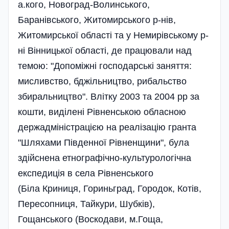
а.кого, Новоград-Волинського,
Баранівського, Житомирського р-нів,
Житомирської області та у Немирівському р-
ні Вінницької області, де працювали над
темою: "Допоміжні господарські заняття:
мисливство, бджільництво, рибальство
збиральництво". Влітку 2003 та 2004 рр за
кошти, виділені Рівненською обласною
держадміністрацією на реалізацію гранта
"Шляхами Південної Рівненщини", була
здійснена етнографічно-культурологічна
експедиція в села Рівненського
(Біла Криниця, Гориньград, Городок, Котів,
Пересопниця, Тайкури, Шубків),
Гощанського (Воскодави, м.Гоща,