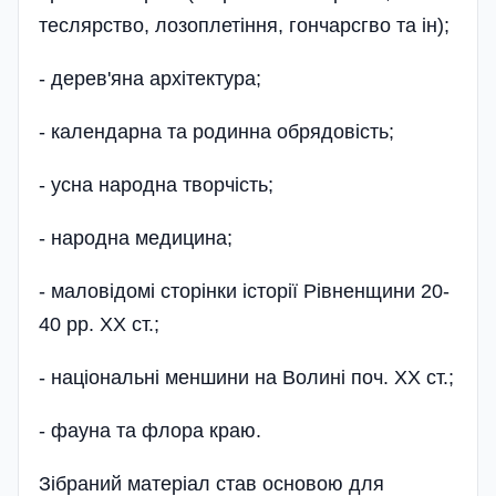
теслярство, лозоплетіння, гончарсгво та ін);
- дерев'яна архітектура;
- календарна та родинна обрядовість;
- усна народна творчість;
- народна медицина;
- маловідомі сторінки історії Рівненщини 20-
40 pp. XX ст.;
- національні меншини на Волині поч. XX ст.;
- фауна та флора краю.
Зібраний матеріал став основою для