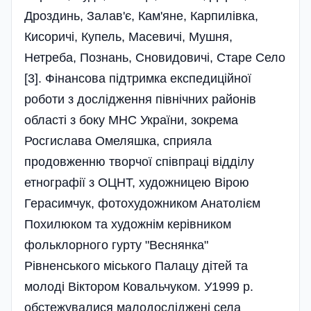
Дроздинь, Залав'є, Кам'яне, Карпилівка,
Кисоричі, Купель, Масевичі, Мушня,
Нетреба, Познань, Сновидовичі, Старе Село
[3]. Фінансова підтримка експедиційної
роботи з дослідження північних районів
області з боку МНС України, зокрема
Росгислава Омеляшка, сприяла
продовженню творчої співпраці відділу
етнографії з ОЦНТ, художницею Вірою
Герасимчук, фотохудожником Анатолієм
Похилюком та художнім керівником
фольклорного гурту "Веснянка"
Рівненського міського Палацу дітей та
молоді Віктором Ковальчуком. У1999 р.
обстежувалися малодосліджені села