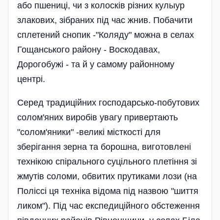
або пшениці, чи з колосків різних кулыур
злакових, зібраних під час жнив. Побачити
сплетений снопик -"Коляду" можна в селах
Гощанського району - Воскодавах,
Дорогобужі - та й у самому районному
центрі.
Серед традиційних господарсько-побутових
солом'яних виробів увагу привертають
"солом'яники" -великі місткості для
зберігання зерна та борошна, виготовлені
технікою спірального суцільного плетіння зі
жмутів соломи, обвитих прутиками лози (на
Поліссі ця техніка відома під назвою "шиття
ликом"). Під час експедиційного обстеження