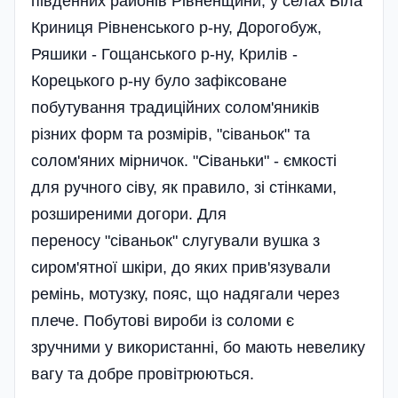
південних районів Рівненщини, у селах Біла
Криниця Рівненського р-ну, Дорогобуж,
Ряшики - Гощанського р-ну, Крилів -
Корецького р-ну було зафіксоване
побутування традиційних солом'яників
різних форм та розмірів, "сіваньок" та
солом'яних мірничок. "Сіваньки" - ємкості
для ручного сіву, як правило, зі стінками,
розширеними догори. Для
переносу "сіваньок" слугували вушка з
сиром'ятної шкіри, до яких прив'язували
ремінь, мотузку, пояс, що надягали через
плече. Побутові вироби із соломи є
зручними у використанні, бо мають невелику
вагу та добре провітрюються.