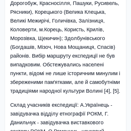
Дорогобуж, Красносілля, Пашуки, Русивель,
Рясники), Корецького (Велика Клецька,
Великі Межирічі, Голичівка, Залізниця,
Коловерти, м.Корець, Користь, Крилів,
Морозівка, Щекичин); Здолбунівського
(Богдашів, Мізоч, Нова Мощаниця, Спасів)
районів. Вибір маршруту експедиції не був
випадковим. Обстежувались населені
пункти, відомі не лише історичним минулим і
збереженими пам'ятками, але й самобутніми
традиціями народної культури Волині [4], [5].
Склад учасників експедиції: А.Українець -
завідувачка відділу етнографії РОКМ, Г.
Данильчук - завідувачка виставкового