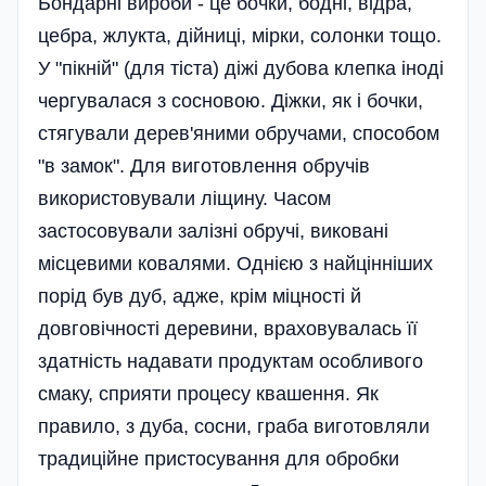
Бондарні вироби - це бочки, бодні, відра,
цебра, жлукта, дійниці, мірки, солонки тощо.
У "пікній" (для тіста) діжі дубова клепка іноді
чергувалася з сосновою. Діжки, як і бочки,
стягували дерев'яними обручами, способом
"в замок". Для виготовлення обручів
використовували ліщину. Часом
застосовували залізні обручі, виковані
місцевими ковалями. Однією з найцінніших
порід був дуб, адже, крім міцності й
довговічності деревини, враховувалась її
здатність надавати продуктам особливого
смаку, сприяти процесу квашення. Як
правило, з дуба, сосни, граба виготовляли
традиційне пристосування для обробки