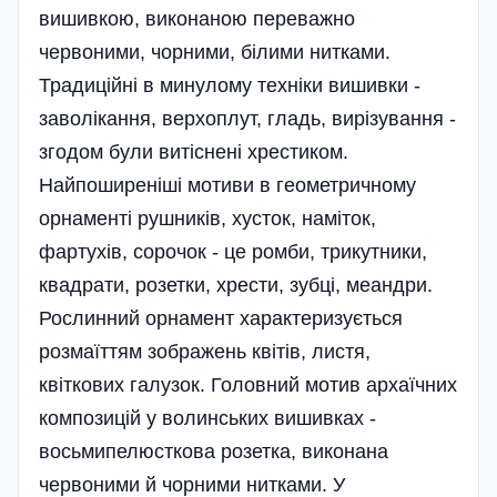
вишивкою, виконаною переважно
червоними, чорними, білими нитками.
Традиційні в минулому техніки вишивки -
заволікання, верхоплут, гладь, вирізування -
згодом були витіснені хрестиком.
Найпоширеніші мотиви в геометричному
орнаменті рушників, хусток, наміток,
фартухів, сорочок - це ромби, трикутники,
квадрати, розетки, хрести, зубці, меандри.
Рослинний орнамент характеризується
розмаїттям зображень квітів, листя,
квіткових галузок. Головний мотив архаїчних
композицій у волинських вишивках -
восьмипелюсткова розетка, виконана
червоними й чорними нитками. У