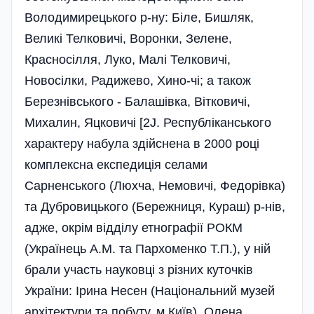
Володимирецького р-ну: Біле, Бишляк,
Великі Телковичі, Воронки, Зелене,
Красносілля, Луко, Малі Телковичі,
Новосілки, Радижево, Хино-чі; а також
Березнівського - Балашівка, Вітковичі,
Михалин, Яцковичі [2J. Республіканського
характеру набула здійснена в 2000 році
комплексна експедиція селами
Сарненського (Люхча, Немовичі, Федорівка)
та Дубровицького (Бережниця, Кураш) р-нів,
адже, окрім відділу етнографії РОКМ
(Українець A.M. та Пархоменко Т.П.), у ній
брали участь науковці з різних куточків
України: Ірина Несен (Національний музей
архітектури та побуту, м.Київ), Олена