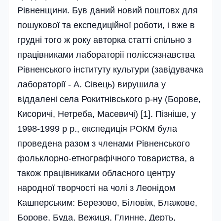
Рівненщини. Був даний новий поштовх для
пошукової та експедиційної роботи, і вже в
грудні того ж року авторка статті спільно з
працівниками лабораторії поліссязнавства
Рівненського інституту культури (завідувачка
лабораторії - А. Сівець) вирушила у
віддалені села Рокитнівського р-ну (Борове,
Кисоричі, Нетреба, Масевичі) [1]. Пізніше, у
1998-1999 p p., експедиція РОКМ була
проведена разом з членами Рівненського
фольклорно-етнографічного товариства, а
також працівниками обласного центру
народної творчості на чолі з Леонідом
Кашперським: Березово, Біловіж, Блажове,
Борове, Буда, Вежиця, Глинне, Дерть,