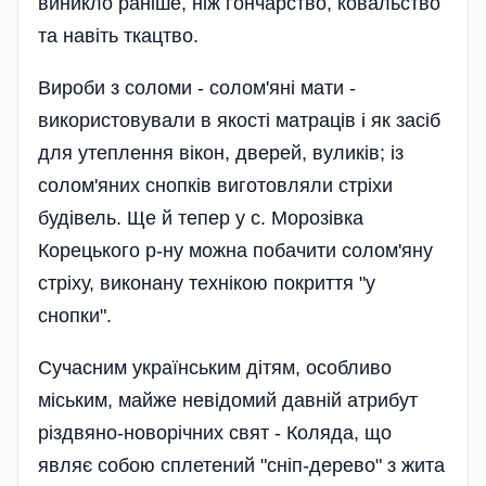
виникло раніше, ніж гончарство, ковальство
та навіть ткацтво.
Вироби з соломи - солом'яні мати -
використовували в якості матраців і як засіб
для утеплення вікон, дверей, вуликів; із
солом'яних снопків виготовляли стріхи
будівель. Ще й тепер у с. Морозівка
Корецького р-ну можна побачити солом'яну
стріху, виконану технікою покриття "у
снопки".
Сучасним українським дітям, особливо
міським, майже невідомий давній атрибут
різдвяно-новорічних свят - Коляда, що
являє собою сплетений "сніп-дерево" з жита