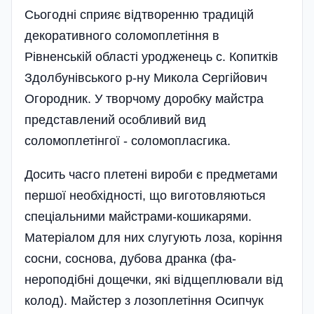
Сьогодні сприяє відтворенню традицій
декоративного соломоплетіння в
Рівненській області уродженець с. Копитків
Здолбунівського р-ну Микола Сергійович
Огородник. У творчому доробку майстра
представлений особливий вид
соломоплетінгої - соломопласгика.
Досить часго плетені вироби є предметами
першої необхідності, що виготовляються
спеціальними майстрами-кошикарями.
Матеріалом для них слугують лоза, коріння
сосни, соснова, дубова дранка (фа-
нероподібні дощечки, які відщеплювали від
колод). Майстер з лозоплетіння Осипчук