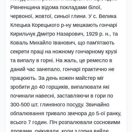
Рівненщина відома покладами білої,
червоної, жовтої, синьої глини. У с. Велика
Клецька Корецького р-ну мешкають гончарі
Кирильчук Дмитро Назарович, 1929 р. н., та
Коваль Михайло Іванович, що пам'ятають
секрети праці на ножному гончарному крузі
та випалу в горні. На жаль, це ремесло в
даний час занепало, гончарі практично не
працюють. За день кожен майстер міг
зробити до 40 горщиків, випалювати які
починали навесні, заставляючи в гори по
300-500 шт. глиняного посуду. Звичайно
обпалювання тривало звечора до 5-ої ранку,
всього 7 годин. Піч розпалювали сосновими
дровами, очікували, коли з горна вийде