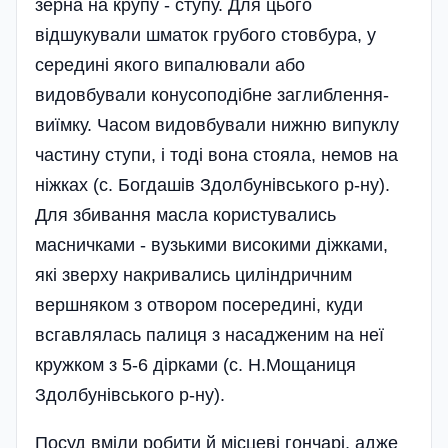
зерна на крупу - ступу. Для цього
відшукували шматок грубого стовбура, у
середині якого випалювали або
видовбували конусоподібне заглиблення-
виїмку. Часом видовбували нижню випуклу
частину ступи, і тоді вона стояла, немов на
ніжках (с. Богдашів Здолбунівського р-ну).
Для збивання масла користувались
масничками - вузькими високими діжками,
які зверху накривались циліндричним
вершняком з отвором посередині, куди
всгавлялась палиця з насадженим на неї
кружком з 5-6 дірками (с. Н.Мощаниця
Здолбунівського р-ну).
Посуд вміли робити й місцеві гончарі, адже