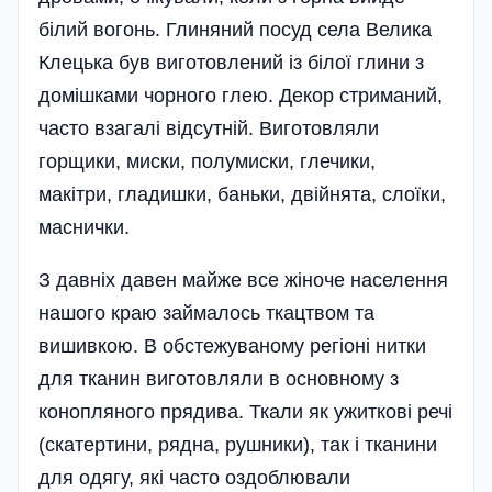
білий вогонь. Глиняний посуд села Велика
Клецька був виготовлений із білої глини з
домішками чорного глею. Декор стриманий,
часто взагалі відсутній. Виготовляли
горщики, миски, полумиски, глечики,
макітри, гладишки, баньки, двійнята, слоїки,
маснички.
З давніх давен майже все жіноче населення
нашого краю займалось ткацтвом та
вишивкою. В обстежуваному регіоні нитки
для тканин виготовляли в основному з
конопляного прядива. Ткали як ужиткові речі
(скатертини, рядна, рушники), так і тканини
для одягу, які часто оздоблювали