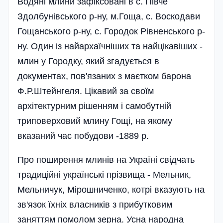
Водяні млини зафіксовані в с. Півче
Здолбунівського р-ну, м.Гоща, с. Воскодави
Гощанського р-ну, с. Городок Рівненського р-
ну. Один із найархаїчніших та найцікавіших -
млин у Городку, який згадується в
документах, пов'язаних з маєтком барона
Ф.Р.Штейнгеля. Цікавий за своїм
архітектурним рішенням і самобутній
триповерховий млину Гощі, на якому
вказаний час побудови -1889 р.
Про поширення млинів на Україні свідчать
традиційні українські прізвища - Мельник,
Мельничук, Мірошниченко, котрі вказують на
зв'язок їхніх власників з прибутковим
заняттям помолом зерна. Усна народна