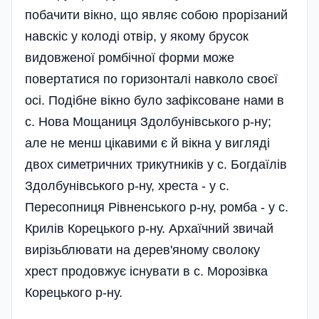
побачити вікно, що являє собою прорізаний
навскіс у колоді отвір, у якому брусок
видовженої ромбічної форми може
повертатися по горизонталі навколо своєї
осі. Подібне вікно було зафіксоване нами в
с. Нова Мощаниця Здолбунівського р-ну;
але не менш цікавими є й вікна у вигляді
двох симетричних трикутників у с. Богдаїлів
Здолбунівського р-ну, хреста - у с.
Пересопниця Рівненського р-ну, ромба - у с.
Крилів Корецького р-ну. Архаїчний звичай
вирізьблювати на дерев'яному сволоку
хрест продовжує існувати в с. Морозівка
Корецького р-ну.