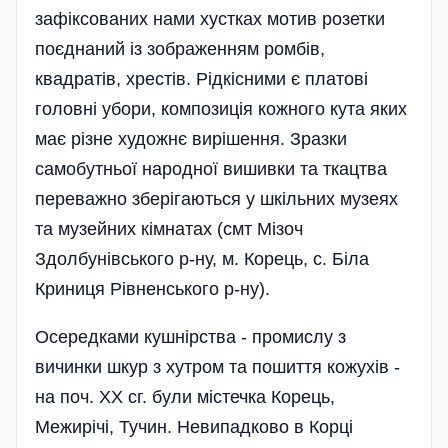
зафіксованих нами хустках мотив розетки
поєднаний із зображенням ромбів,
квадратів, хрестів. Рідкісними є платові
головні убори, композиція кожного кута яких
має різне художнє вирішення. Зразки
самобутньої народної вишивки та ткацтва
переважно зберігаються у шкільних музеях
та музейних кімнатах (смт Мізоч
Здолбунівського р-ну, м. Корець, с. Біла
Криниця Рівненського р-ну).
Осередками кушнірства - промислу з
вичинки шкур з хутром та пошиття кожухів -
на поч. XX сг. були містечка Корець,
Межирічі, Тучин. Невипадково в Корці