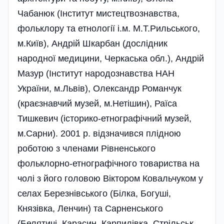
Чабанюк (Інститут мистецтвознавства,
фольклору та етнології і.м. М.Т.Рильського,
м.Київ), Андрій Шкарбан (дослідник
народної медицини, Черкаська обл.), Андрій
Мазур (Інститут народознавства НАН
України, м.Львів), Олександр Романчук
(краєзнавчий музей, м.Нетішин), Раїса
Тишкевич (історико-етнографічний музей,
м.Сарни). 2001 р. відзначився плідною
роботою з членами Рівненського
фольклорно-етнографічного товариства на
чолі з його головою Віктором Ковальчуком у
селах Березнівського (Білка, Богуші,
Князівка, Ленчин) та Сарненського
(Белятичі, Карасин, Карпилівка, Стрільськ,