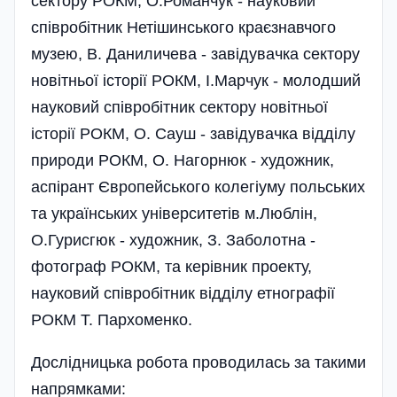
сектору РОКМ, О.Романчук - науковий
співробітник Нетішинського краєзнавчого
музею, В. Даниличева - завідувачка сектору
новітньої історії РОКМ, І.Марчук - молодший
науковий співробітник сектору новітньої
історії РОКМ, О. Сауш - завідувачка відділу
природи РОКМ, О. Нагорнюк - художник,
аспірант Європейського колегіуму польських
та українських університетів м.Люблін,
О.Гурисгюк - художник, З. Заболотна -
фотограф РОКМ, та керівник проекту,
науковий співробітник відділу етнографії
РОКМ Т. Пархоменко.
Дослідницька робота проводилась за такими
напрямками: