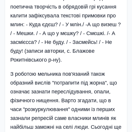
поетична творчість в обрядовій грі кусання
калити зафіксувала текстові примовки про
млин: - Куда єдєш? / - У млін./ -А що визеш ?
/ - Мешки. / - А що у мєшку? / - Смєшкі. /- А
засмієсса? / - Не буду. / - Засмейсь! / - Не
буду! (записи авторки, с. Блажове
Рокитнівського р-ну).
З роботою мельника пов'язаний також
образний вислів "потрапити під жорна", що
означає зазнати переслідування, опали,
фізичного нищення. Варто згадати, що в
часи "розкуркулювання" одними із перших
зазнали репресій саме власники млинів як
найбільш заможні на селі люди. Сьогодні ще