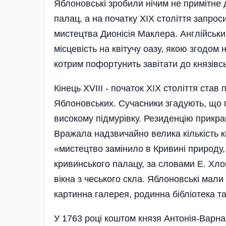
Яблоновські зробили нічим не примітне 
палац, а на початку XIX століття запро
мистецтва Дионісія Маклера. Англійськи
місцевість на квітучу оазу, якою згодо
котрим пофортунить завітати до князівсь
Кінець XVIII - початок XIX століття ста
Яблоновських. Сучасники згадують, що 
високому підмурівку. Резиденцію прикр
Вражала надзвичайно велика кількість кв
«мистецтво замінило в Криви­ні природу,
кривинського палацу, за словами Е. Хлоп
вікна з чеського скла. Яблоновські мали 
картинна галерея, родинна бібліотека та
У 1763 році коштом князя Антонія-Варн