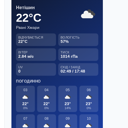
Нетішин
22°C
Рвані Хмари
ВІДЧУВАЄТЬСЯ
ВОЛОГІСТЬ
22°C
57%
ВІТЕР
ТИСК
2.84 м/с
1014 гПа
UV
СХІД / ЗАХІД
0
02:49 / 17:48
ПОГОДИННО
03
04
05
06
22°
22°
23°
23°
0%
0%
14%
0%
07
08
09
10