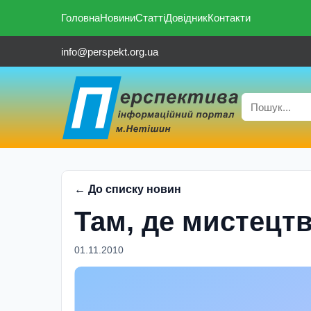
Головна
Новини
Статті
Довідник
Контакти
info@perspekt.org.ua
← До списку новин
Там, де мистецт
01.11.2010