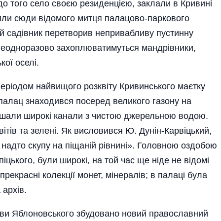
до того село своєю резиденцією, заклали в Кривині
сили сюди відомого митця палацово-паркового
й садівник пере­творив непривабливу пустинну
м неодноразово захоплюватимуться мандрівники,
кої оселі.
в періодом найвищого розквіту Кривинського маєтку
палац знаходився посеред великого газону на
ашали ши­рокі канали з чистою джерельною водою.
ітів та зелені. Як висловився Ю. Дунін-Карвіцький,
 надто скупу на піщаній рівни­ні». Головною оздобою
іцького, були широкі, на той час ще ніде не відомі
прекрасні колекції монет, мінералів; в палаці була
 архів.
ави Яблоновського збудовано новий православний