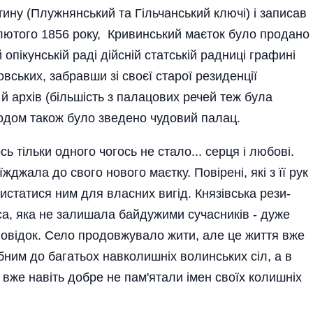
ну (Плужнянський та Гільчанський ключі) і записав
7 лютого 1856 року, Кривинський маєток було продано
 опікунській раді дійсній статській радниці графині
вських, забравши зі своєї старої резиденції
 й архів (більшість з палацових речей теж була
годом також було зведено чудовий палац.
ь тільки одного чогось не стало... серця і любові.
джала до свого нового маєтку. Повірені, які з її рук
истатися ним для власних вигід. Князівська рези­
аса, яка не залишала байдужими сучасників - дуже
повідок. Село продовжувало жити, але це життя вже
бним до багатьох навколишніх во­линських сіл, а в
 вже навіть добре не пам'я­тали імен своїх колишніх