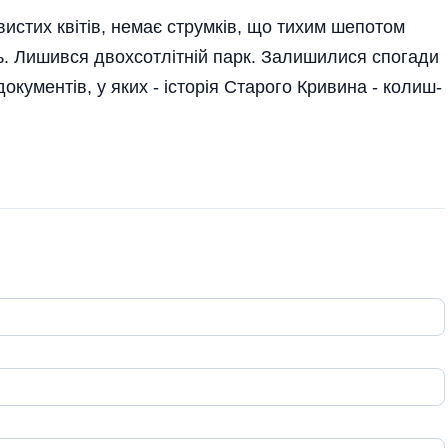
рвистих квітів, немає струмків, що тихим шепотом
ь. Лишився двохсотлітній парк. Залишилися спогади
 документів, у яких - історія Старого Кривина - колиш­