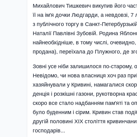
Михайлович Тишкевич викупив його части
її на ім'я дочки Людгарди, а невдовзі, 
з публічного торгу в Санкт-Петербурзькій
Наталії Павлівні Зубовій. Родина Яблоно
найнеобхідніше, в тому числі, очевидно,
продана), переїхала до Плужного, де з
Зовні усе ніби залишилося по-старому, ос
Невідомо, чи нова власниця хоч раз приїж
хазяй­нували у Кривині, намагалися скор
денція і розкішні газони, рукотворна кр
скоро все стало надбанням пам'яті та о
було буденним і сірим. Кривин став поді
другій половині XIX сто­ліття кривинчани
господарів...