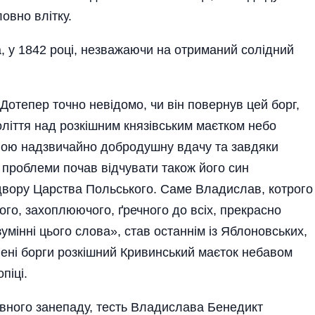
овно влітку.
а, у 1842 році, незважаючи на отриманий солідний
Дотепер точно невідомо, чи він повернув цей борг,
оліття над розкішним князівським маєтком небо
вою надзвичайно добродушну вдачу та завдяки
 проблеми почав відчувати також його син
вору Царства Польсько­го. Саме Владислав, котрого
ого, захоплю­ючого, ґречного до всіх, прекрасно
умінні цього слова», став останнім із Яблонов­ських,
лені борги розкішний Кривинський маєток небавом
піці.
вного занепаду, тесть Влади­слава Бенедикт