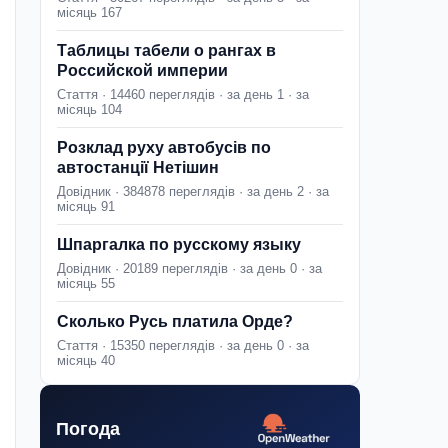
місяць 167
Таблицы табели о рангах в
Российской империи
Стаття · 14460 переглядів · за день 1 · за
місяць 104
Розклад руху автобусів по
автостанції Нетішин
Довідник · 384878 переглядів · за день 2 · за
місяць 91
Шпаргалка по русскому языку
Довідник · 20189 переглядів · за день 0 · за
місяць 55
Сколько Русь платила Орде?
Стаття · 15350 переглядів · за день 0 · за
місяць 40
Погода