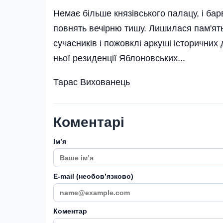
Немає більше князівського па­лацу, і ба
повнять вечірню тишу. Лишилася пам'ят
сучасників і по­жовклі аркуші історичних
ньої резиденції Яблоновських...
Тарас Вихованець
Коментарі
Імʼя
E-mail (необовʼязково)
Коментар