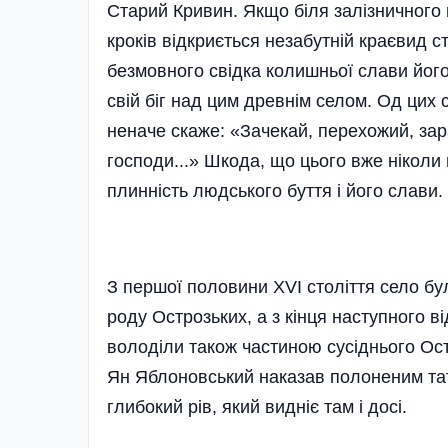
Старий Кривин. Якщо біля залізничного в
кроків відкриється незабутній краєвид ст
безмовного свідка колишньої слави його
свій біг над цим древнім селом. Од цих 
неначе скаже: «За­чекай, перехожий, зар
господи...» Шкода, що цього вже ніколи 
плин­ність людського буття і його слави.
З першої поло­вини XVI століття село бу
роду Острозьких, а з кінця наступ­ного в
володіли також частиною сусіднього Ост
Ян Яблоновський наказав полоненим тат
глибокий рів, який видніє там і досі.