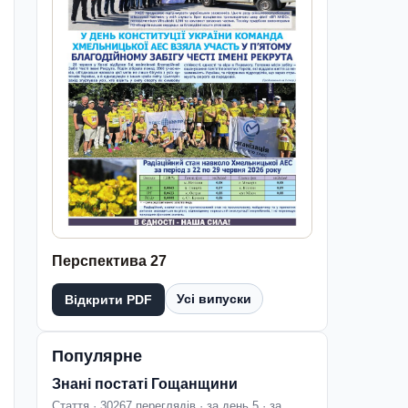
Перспектива 27
Усі випуски
Відкрити PDF
Популярне
Знані постаті Гощанщини
Стаття · 30267 переглядів · за день 5 · за