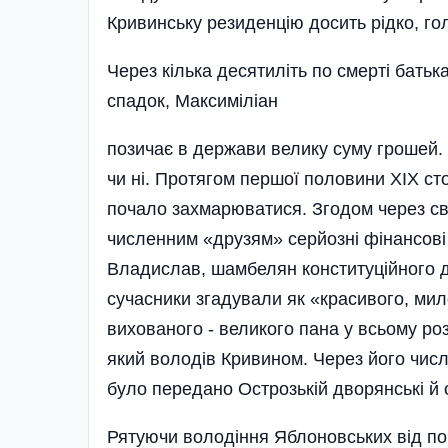
Кривинську резиденцію досить рідко, гол
Через кілька десятиліть по смерті батьк
спадок, Максиміліан
позичає в держави велику суму грошей. 
чи ні. Протягом першої половини XIX ст
почало захмарюватися. Зго­дом через с
численним «друзям» сер­йозні фінансові
Владислав, шамбелян конституційного д
сучасники зга­дували як «красивого, мил
вихова­ного - великого пана у всьому роз
який володів Кривином. Через його чис
було передано Острозькій дворянські й о
Рятуючи володіння Яблонов­ських від по