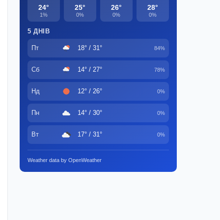
24°
25°
26°
28°
1%
0%
0%
0%
5 ДНІВ
Пт
18° / 31°
84%
Сб
14° / 27°
78%
Нд
12° / 26°
0%
Пн
14° / 30°
0%
Вт
17° / 31°
0%
Weather data by OpenWeather