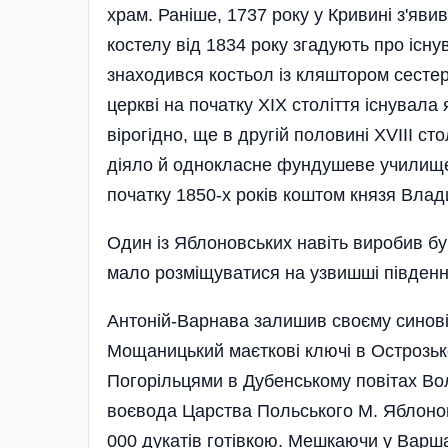
храм. Раніше, 1737 ро­ку у Кривині з'яви
костелу від 1834 року згадують про існ
знаходився костьол із кляштором сесте
церкві на початку XIX століття існувала
вірогідно, ще в другій половині XVIII ст
діяло й однокласне фундушеве училище М
початку 1850-х років коштом князя Вла
Один із Яблоновських навіть виробив бу
мало розміщуватися на узвишші південні
Антоній-Варнава залишив сво­єму синов
Мощаницький маєткові ключі в Острозько
Погоріль­цями в Дубенському повітах Вол
воєвода Царства Польського М. Яблонов­
000 дукатів готівкою. Мешкаючи у Варша