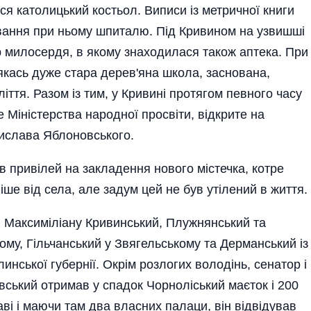
вся католицький кос­тьол. Виписи із метричної книги
ування при ньому шпиталю. Під Кривином на узвишші
р милосердя, в якому знаходилася також аптека. При
 якась дуже стара дерев'яна школа, заснована,
оліття. Разом із тим, у Кривині протягом певного часу
іністерства народ­ної просвіти, відкрите на
дислава Яблоновського.
в привілей на закладення нового містечка, котре
ше від села, але задум цей не був утілений в життя.
і Максиміліану Кривинський, Плужнянський та
му, Гільчанський у Звягельському та Дерманський із
инської губернії. Окрім розлогих володінь, сенатор і
ський отримав у спадок Чорноліський ма­єток і 200
ві і маючи там два власних палаци, він відвідував