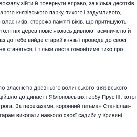
окзалу зійти й повернути вправо, за кілька десятків
арого князівського парку, тихого і задумливого,
 власників, сторожа пам'яті віків, що притишують
столітніх дерев повіє якоюсь дивною таєм­ничістю й
аз до тебе вийде старий князь і про­веде до своєї
не станеться, і тільки листя гомонітиме тихо про
ло власністю древнього волин­ського князівського
ідійшло до династії Яблоновських гербу Прус III, котрі
рога. За переказами, коронний гетьман Станіслав-
арам викопати навколо своєї садиби у Кривині