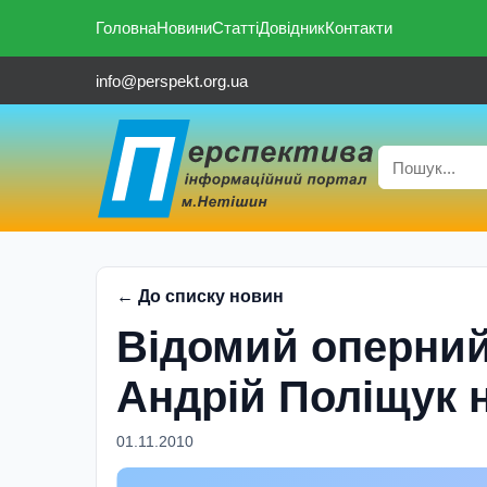
Головна
Новини
Статті
Довідник
Контакти
info@perspekt.org.ua
← До списку новин
Відомий оперний
Андрій Поліщук 
01.11.2010