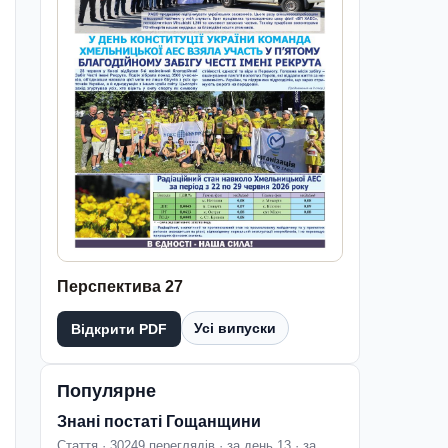
Перспектива 27
Усі випуски
Відкрити PDF
Популярне
Знані постаті Гощанщини
Стаття · 30249 переглядів · за день 13 · за