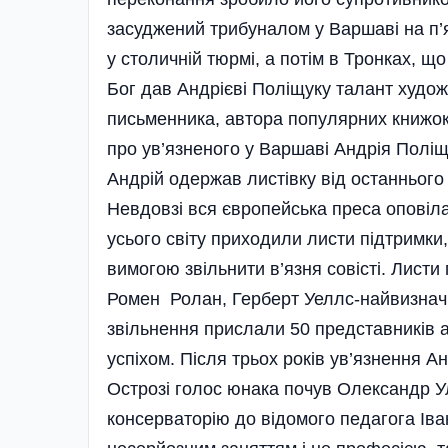
засуджений трибуналом у Варшаві на п’ят
у столичній тюрмі, а потім в Тронках, щ
Бог дав Андрієві Поліщуку талант худож
письменника, автора популярних книжок
про ув’язненого у Варшаві Андрія Поліщу
Андрій одержав листівку від останнього
Невдовзі вся європейська преса оповіла
усього світу приходили листи підтримки
вимогою звільнити в’язня совісті. Лист
Ромен Ролан, Герберт Уеллс-найвизначні
звільнення прислали 50 представників а
успіхом. Після трьох років ув’язнення Ан
Острозі голос юнака почув Олександр У
консерваторію до відомого педагога Іва