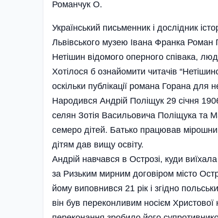
Романчук О.
Український письменник і дослідник істор
Львівського музею Івана Франка Роман 
Нетішин відомого оперного співака, люд
Хотілося б ознайомити читачів “Нетішинс
оскільки публікації романа Горана для 
Народився Андрій Поліщук 29 січня 1906 
селян Зотія Васильовича Поліщука та Мар
семеро дітей. Батько працював мірошни
дітям дав вищу освіту.
Андрій навчався в Острозі, куди виїхала 
за Ризьким мирним договіром місто Остр
йому виповнився 21 рік і згідно польськ
він був переконливим носієм Христової н
переконання зробило його супротивником