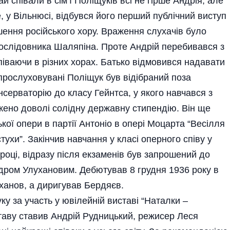
й співали в сім’ї Поліщуків всі не гірше Андрія, але
, у Вільнюсі, відбувся його перший публічний виступ
шення російського хору. Враження слухачів було
послідовника Шаляпіна. Проте Андрій перебивався з
іваючи в різних хорах. Батько відмовився надавати
прослуховувані Поліщук був відібраний поза
серваторію до класу Гейнтса, у якого навчався з
жено доволі солідну державну стипендію. Він ще
ої опери в партії Антоніо в опері Моцарта “Весілля
стухи”. Закінчив навчання у класі оперного співу у
оці, відразу після екзаменів був запрошений до
дром Улухановим. Дебютував 8 грудня 1936 року в
уханов, а диригував Бердяєв.
ку за участь у ювілейній виставі “Наталки –
ставу ставив Андрій Рудницький, режисер Леся