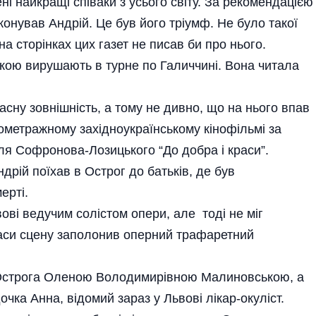
і найкращі співаки з усього світу. За рекомендацією
конував Андрій. Це був його тріумф. Не було такої
на сторінках цих газет не писав би про нього.
кою вирушають в турне по Галиччині. Вона читала
расну зовнішність, а тому не дивно, що на нього впав
ометражному західноукраїнському кінофільмі за
ля Софронова-Лозицького “До добра і краси”.
рій поїхав в Острог до батьків, де був
ерті.
ові ведучим солістом опери, але тоді не міг
і часи сцену заполонив оперний трафаретний
 Острога Оленою Володимирівною Малиновською, а
чка Анна, відомий зараз у Львові лікар-окуліст.