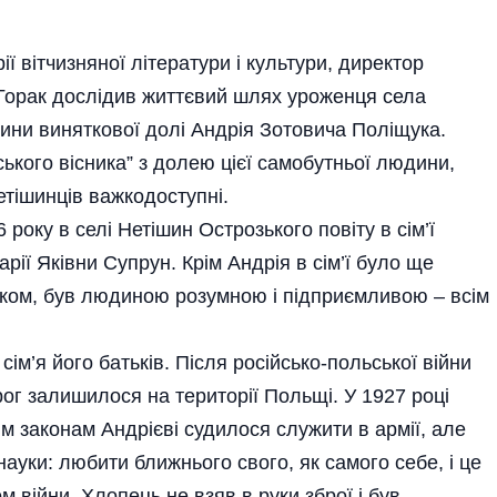
ії вітчизняної літератури і культури, директор
Горак дослідив життєвий шлях уроженця села
ини виняткової долі Андрія Зотовича Поліщука.
ького вісника” з долею цієї самобутньої людини,
нетішинців важкодоступні.
року в селі Нетішин Острозького повіту в сім’ї
ії Яківни Супрун. Крім Андрія в сім’ї було ще
ком, був людиною розумною і підприємливою – всім
сім’я його батьків. Після російсько-польської війни
ог залишилося на території Польщі. У 1927 році
им законам Андрієві судилося служити в армії, але
ауки: любити ближнього свого, як самого себе, і це
 війни. Хлопець не взяв в руки зброї і був