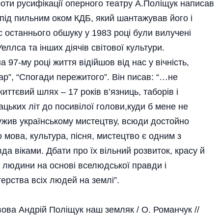
роти русифікації оперного театру А.Поліщук написав
в під пильним оком КДБ, який шантажував його і
с останнього обшуку у 1983 році були вилучені
еллса та інших діячів світової культури.
 97-му році життя відійшов від нас у вічність,
ар”, “Спогади пережитого”. Він писав: “…не
ттєвий шлях – 17 років в’язниць, таборів і
ацьких літ до посивілої голови,куди б мене не
ужив українському мистецтву, всюди достойно
о мова, культура, пісня, мистецтво є одним з
да віками. Дбати про їх вільний розвиток, красу й
м людини на основі вселюдської правди і
терства всіх людей на землі”.
ова Андрій Поліщук наш земляк / О. Романчук //