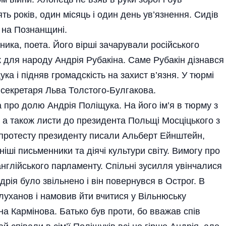
ь років, один місяць і один день ув’язнення. Сидів
о на Познанщині.
ника, поета. Його вірші зачарували російського
 для народу Андрія Рубакіна. Саме Рубакін дізнався
ка і підняв громадскість на захист в’язня. У тюрмі
 секретаря Льва Толстого-Булгакова.
 про долю Андрія Поліщука. На його ім’я в тюрму з
, а також листи до президента Польщі Мосціцького з
и протесту президенту писали Альберт Ейнштейн,
ші письменники та діячі культури світу. Вимогу про
нглійського парламенту. Спільні зусилля увінчалися
дрія було звільнено і він повернувся в Острог. В
луханов і намовив йти вчитися у Вільнюську
на Кармінова. Батько був проти, бо вважав спів