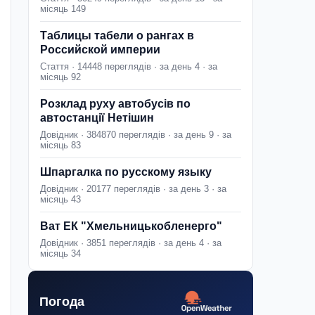
місяць 149
Таблицы табели о рангах в
Российской империи
Стаття · 14448 переглядів · за день 4 · за
місяць 92
Розклад руху автобусів по
автостанції Нетішин
Довідник · 384870 переглядів · за день 9 · за
місяць 83
Шпаргалка по русскому языку
Довідник · 20177 переглядів · за день 3 · за
місяць 43
Ват ЕК "Хмельницькобленерго"
Довідник · 3851 переглядів · за день 4 · за
місяць 34
Погода