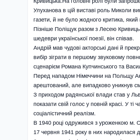
Кривицька.На головні ролі були запрошен
Улуханова в цій виставі роль Миколи ви
газети, й не було жодного критика, який 
Пізніше Поліщук разом з Лесею Кривиць
шедеври української поезії, він співав.
Андрій мав чудові акторські дані й прек
вибір зіграти в першому звуковому повн
сценарієм Романа Купчинського та Васи
Перед нападом Німеччини на Польщу Анд
арештований, але випадково уникнув см
З приходом радянської влади став у Льв
показати свій голос у повній красі. У т
соціалістичний реалізм.
В 1940 році одружився з уроженкою м.
17 червня 1941 року в них народилася до