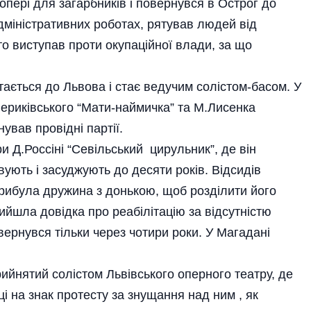
опері для загарбників і повернувся в Острог до
дміністративних роботах, рятував людей від
то виступав проти окупаційної влади, за що
тається до Львова і стає ведучим солістом-басом. У
Вериківського “Мати-наймичка” та М.Лисенка
нував провідні партії.
и Д.Россіні “Севільський цирульник”, де він
ують і засуджують до десяти років. Відсидів
 прибула дружина з донькою, щоб розділити його
ийшла довідка про реабілітацію за відсутністю
ернувся тільки через чотири роки. У Магадані
рийнятий солістом Львівського оперного театру, де
ці на знак протесту за знущання над ним , як