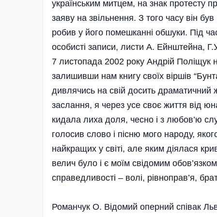
українським митцем, на знак протесту п
заяву на звільнення. З того часу він бу
робив у його помешканні обшуки. Під ча
особисті записи, листи А. Ейнштейна, Г.У
7 листопада 2002 року Андрій Поліщук на
залишивши нам книгу своїх віршів “Бунт
дивлячись на свій досить драматичний жи
заслання, я через усе своє життя від юн
кидала лиха доля, чесно і з любов’ю сл
голосив слово і пісню мого народу, яког
найкращих у світі, але яким діялася крив
велич було і є моїм свідомим обов’язко
справедливості – волі, рівноправ’я, бра
Романчук О. Відомий оперний співак Льв