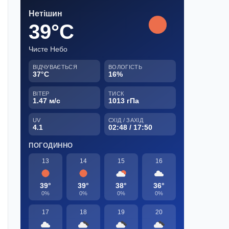
Нетішин
39°C
Чисте Небо
ВІДЧУВАЄТЬСЯ
ВОЛОГІСТЬ
37°C
16%
ВІТЕР
ТИСК
1.47 м/с
1013 гПа
UV
СХІД / ЗАХІД
4.1
02:48 / 17:50
ПОГОДИННО
13
14
15
16
39°
39°
38°
36°
0%
0%
0%
0%
17
18
19
20