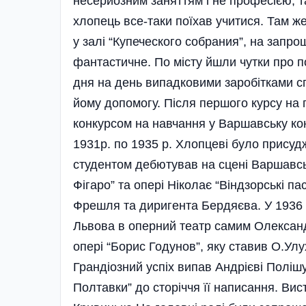
несерйозним заняттям і не професією, та
хлопець все-таки поїхав учитися. Там же
у залі “Купеческого собрания”, на запро
фантастичне. По місту йшли чутки про 
дня на день випадковими заробітками сп
йому допомогу. Після першого курсу на 
конкурсом на навчання у Варшавську кон
1931р. по 1935 р. Хлопцеві було присуд
студентом дебютував на сцені Варшавськ
Фігаро” та опері Ніколає “Віндзорські па
Фрешля та диригента Бердяєва. У 1936 р
Львова в оперний театр самим Олексан
опері “Борис Годунов”, яку ставив О.Ул
Грандіозний успіх випав Андрієві Полішу
Полтавки” до сторіччя її написання. Ви