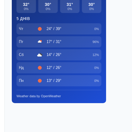
32°
30°
31°
30°
0%
0%
0%
0%
5 ДНІВ
Чт
24° / 39°
0%
Пт
17° / 31°
96%
Сб
14° / 26°
12%
Нд
12° / 26°
0%
Пн
13° / 29°
0%
Weather data by OpenWeather