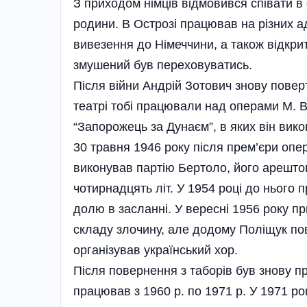
З приходом німців відмовився співати в 
родини. В Острозі працював на різних а
вивезення до Німеччини, а також відкри
змушений був переховуватись.
Після війни Андрій Зотович знову повер
театрі тобі працювали над операми М. 
“Запорожець за Дунаєм”, в яких він вико
30 травня 1946 року після прем’єри опер
виконував партію Бертоло, його арештов
чотирнадцять літ. У 1954 році до нього
долю в засланні. У вересні 1956 року пр
складу злочину, але додому Поліщук пов
організував український хор.
Після повернення з таборів був знову п
працював з 1960 р. по 1971 р. У 1971 ро