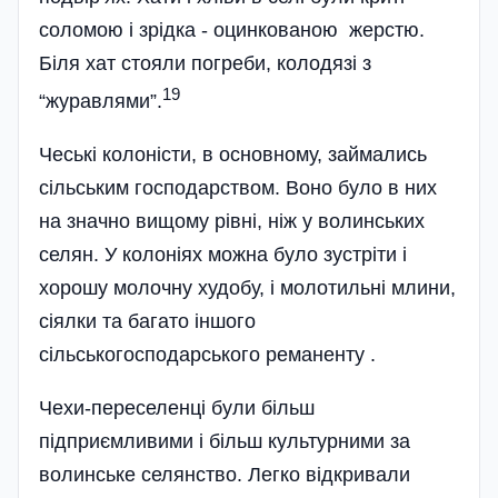
соломою і зрідка - оцинкованою жерстю.
Біля хат стояли погреби, колодязі з
19
“журавлями”.
Чеські колоністи, в основному, займались
сільським господарством. Воно було в них
на значно вищому рівні, ніж у волинських
селян. У колоніях можна було зустріти і
хорошу молочну худобу, і молотильні млини,
сіялки та багато іншого
сільськогосподарського реманенту .
Чехи-переселенці були більш
підприємливими і більш культурними за
волинське селянство. Легко відкривали