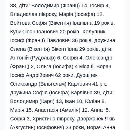
38, діти: Володимир (Франц) 14, Іосиф 4,
Владислав півроку, Марія (Іосифа) 12.
Войтова Софія (Вікентія) Іванівна 19 років,
Кубик Іоан Іоанович 20 років. Холупник
Іосиф (Франц) Павлович 36 років, дружина
Єлена (Вікентія) Вікентіївна 29 років, діти:
Антоній (Рудольф) 6, Софія 4, Олександр
(Франц) 2, Ольга (Іосифа) 4 місяці. Ворач
Іосиф Андрійович 62 роки. Дуршпек
Олександр (Вільгельм) Карлович 41 рік,
дружина Софія (Іосифа) Карлівна 39, діти:
Володимир (Карл) 13, Іван 10, Юліан 8,
Марія 15, Анастасія (Амалія) 12, Анна 5,
Софія 3, Христина півроку. Дворжачек Яків
(Августин) Іосифович) 23 роки, Ворач Анна