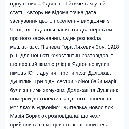
одну із них – Ядвоніно І
йтиметься у цій
статті. Автору не відома точна дата
заснування цього поселення вихідцями з
Чехії, але вдалося записати два перекази
про його заснування. Один розповіла
мешканка с. Півнева Гора Ляхевич Зоя, 1918
р.н. Для неї батькоКостянтин розповідав, “…
що перший землю (ліс) в Ядвоніно купив
німець Юнг, другий і третій чехи Долежав,
Душплик. Три рідні сестри Зоїної баби Марії
були за ними замужем. Долежав та Душплик
померли до колективізації і похоронені на
могілках в Ядвоніно”. Жителька Новосілок
Марія Борисюк розповідала, що чехи
прийшли в цю місцевість зі сторони села