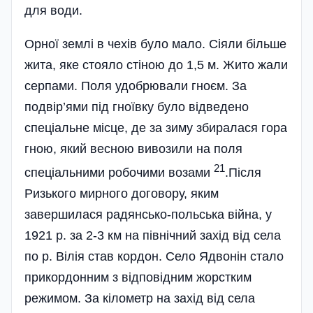
для води.
Орної землі в чехів було мало. Сіяли більше
жита, яке стояло стіною до 1,5 м. Жито жали
серпами. Поля удобрювали гноєм. За
подвір’ями під гноївку було відведено
спеціальне місце, де за зиму збиралася гора
гною, який весною вивозили на поля
21
спеціальними робочими возами
.Після
Ризького мирного договору, яким
завершилася радянсько-польська війна, у
1921 р. за 2-3 км на північний захід від села
по р. Вілія став кордон. Село Ядвонін стало
прикордонним з відповідним жорстким
режимом. За кілометр на захід від села