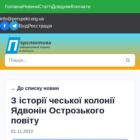
Головна
Новини
Статті
Довідник
Контакти
info@perspekt.org.ua
Вхід
Реєстрація
← До списку новин
З історії чеської колонії
Ядвонін Острозького
повіту
01.11.2010