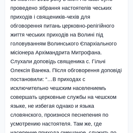
проведено зібрання настоятелів чеських
приходів і священиків-чехів для
обговорення питань церковно-релігійного
життя чеських приходів на Волині під
головуванням Волинського Єпархіального
місіонера Архімандрита Митрофана.
Слухали доповідь священика с. Гільчі
Олексія Ванека. Після обговорення доповіді
постановили: “…В приходах с
исключительно чешским населениемъ
совершать церковные службы на чешском
языке, не избегая однако и языка
словянского, произнося песнепения по
усмотрению настоятеля. Там же, где
население прихода смешаное, служить по