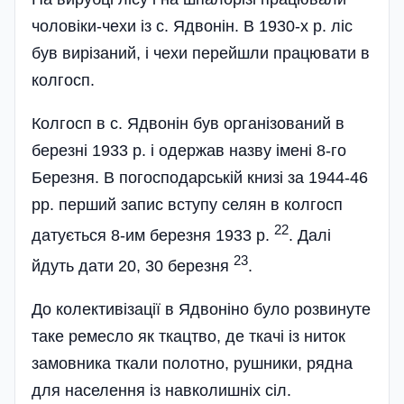
чоловіки-чехи із с. Ядвонін. В 1930-х р. ліс
був вирізаний, і чехи перейшли працювати в
колгосп.
Колгосп в с. Ядвонін був організований в
березні 1933 р. і одержав назву імені 8-го
Березня. В погосподарській книзі за 1944-46
рр. перший запис вступу селян в колгосп
22
датується 8-им березня 1933 р.
. Далі
23
йдуть дати 20, 30 березня
.
До колективізації в Ядвоніно було розвинуте
таке ремесло як ткацтво, де ткачі із ниток
замовника ткали полотно, рушники, рядна
для населення із навколишніх сіл.