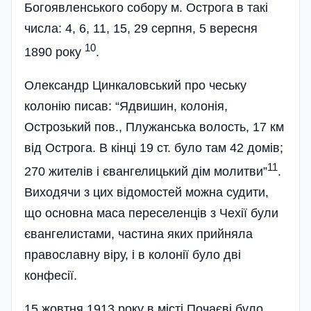
Богоявленського собору м. Острога в такі
числа: 4, 6, 11, 15, 29 серпня, 5 вересня
10
1890 року
.
Олександр Цинкаловський про чеську
колонію писав: “Ядвишин, колонія,
Острозький пов., Плужанська волость, 17 км
від Острога. В кінці 19 ст. було там 42 домів;
11
270 жителів і євангелицький дім молитви”
.
Виходячи з цих відомостей можна судити,
що основна маса переселенців з Чехії були
євангелистами, частина яких прийняла
православну віру, і в колонії було дві
конфесії.
15 жовтня 1913 року в місті Почаєві було