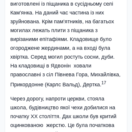
виготовлені із піщаника в сусідньому селі
Кам’янка. На даний час частина із них
зруйнована. Крім пам’ятників, на багатьох
могилах лежать плити з піщаника з
вирізаними епітафіями. Кладовище було
огороджене жердинами, а на вході була
хвіртка. Серед могил ростуть сосни, дуби.
На кладовищі в Ядвонін ховали
православні з сіл Півнева Гора, Михайлівка,
17
Прикордонне (Карлс Вальд), Дертка.
Через дорогу, напроти церкви, стояла
школа, будівництво якої чехи добилися на
початку ХХ століття. Дах школи був критий
оцинкованою жерстю. Це була початкова