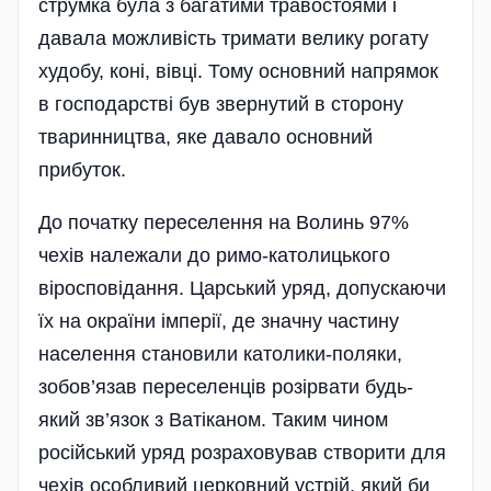
струмка була з багатими травостоями і
давала можливість тримати велику рогату
худобу, коні, вівці. Тому основний напрямок
в господарстві був звернутий в сторону
тваринництва, яке давало основний
прибуток.
До початку переселення на Волинь 97%
чехів належали до римо-католицького
віросповідання. Царський уряд, допускаючи
їх на окраїни імперії, де значну частину
населення становили католики-поляки,
зобов’язав переселенців розірвати будь-
який зв’язок з Ватіканом. Таким чином
російський уряд розраховував створити для
чехів особливий церковний устрій, який би