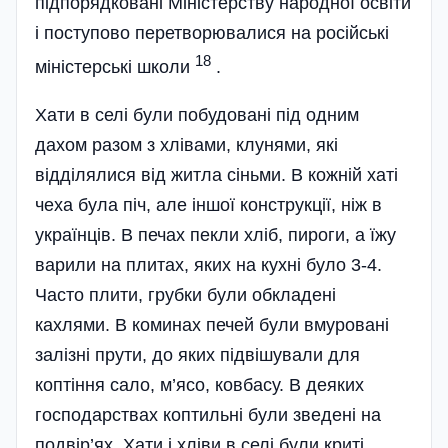
підпорядковані Міністерству народної освіти
і поступово перетворювалися на російські
18
міністерські школи
.
Хати в селі були побудовані під одним
дахом разом з хлівами, клунями, які
відділялися від житла сіньми. В кожній хаті
чеха була піч, але іншої конструкції, ніж в
українців. В печах пекли хліб, пироги, а їжу
варили на плитах, яких на кухні було 3-4.
Часто плити, грубки були обкладені
кахлями. В коминах печей були вмуровані
залізні прути, до яких підвішували для
коптіння сало, м’ясо, ковбасу. В деяких
господарствах коптильні були зведені на
подвір’ях. Хати і хліви в селі були криті