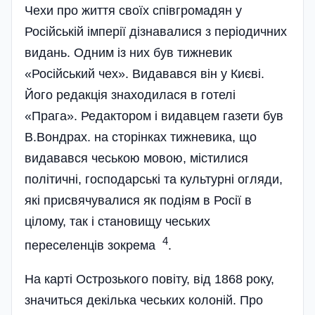
Чехи про життя своїх співгромадян у
Російській імперії дізнавалися з періодичних
видань. Одним із них був тижневик
«Російський чех». Видавався він у Києві.
Його редакція знаходилася в готелі
«Прага». Редактором і видавцем газети був
В.Вондрах. на сторінках тижневика, що
видавався чеською мовою, містилися
політичні, господарські та культурні огляди,
які присвячувалися як подіям в Росії в
цілому, так і становищу чеських
4
переселенців зокрема
.
На карті Острозького повіту, від 1868 року,
значиться декілька чеських колоній. Про