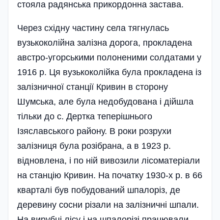
стояла радянська прикордонна застава.
Через східну частину села тягнулась
вузькоколійна залізна дорога, прокладена
австро-угорськими полоненими солдатами у
1916 р. Ця вузькоколійка була прокладена із
залізничної станції Кривин в сторону
Шумська, але була недобудована і дійшла
тільки до с. Дертка теперішнього
Ізяславського району. В роки розрухи
залізниця була розібрана, а в 1923 р.
відновлена, і по ній вивозили лісоматеріали
на станцію Кривин. На початку 1930-х р. в 66
кварталі був побудований шпалоріз, де
деревину сосни різали на залізничні шпали.
На вирубці лісу і на шпалорізі працювали