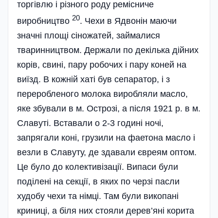
торгівлю і різного роду ремісниче
20
виробництво
. Чехи в Ядвонін маючи
значні площі сіножатей, займалися
тваринництвом. Держали по декілька дійних
корів, свині, пару робочих і пару коней на
виїзд. В кожній хаті був сепаратор, і з
переробленого молока виробляли масло,
яке збували в м. Острозі, а після 1921 р. в м.
Славуті. Вставали о 2-3 годині ночі,
запрягали коні, грузили на фаетона масло і
везли в Славуту, де здавали євреям оптом.
Це було до колективізації. Випаси були
поділені на секції, в яких по черзі пасли
худобу чехи та німці. Там були викопані
криниці, а біля них стояли дерев’яні корита