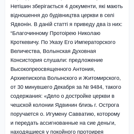
Нетішин зберігається 4 документи, які мають
відношення до будівництва церкви в селі
Ядвонін. В даній статті я приведу два із них:
“Благочинному Протоірею Николаю
Кроткевичу. По Указу Его Императорского
Величества, Волынская Духовная
Консистория слушали: предложение
Высокопреосвященного Антония,
Архиепископа Волынского и Житомирского,
от 30 минувшего Декабря за № 9484, такого
содержания: «Дело о достройке церкви в
чешской колонии Ядвинин близь г. Острога
поручается о. Игумену Савватию, которому
и передать ассигнованные на сие деньги,
находящиеся у покойного протоирея