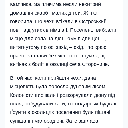
Кам’янка. За плечима несли нехитрий
домашній скарб і малих дітей. Жінка
говорила, що чехи втікали в Острозький
повіт від утисків німців І. Поселенці вибрали
місце для села на дюнному підвищенні,
витягнутому по осі захід – схід, по краю
правої заплави безіменного струмка, що
витікає з боліт в околиці села Сторониче.
В той час, коли прийшли чехи, дана
місцевість була поросла дубовим лісом.
Колоністи вирізали і розкорчували дюну під
поля, побудували хати, господарські будівлі.
Ґрунти в околицях поселення були піщані,
супіщані і малородючі. Зате заплава