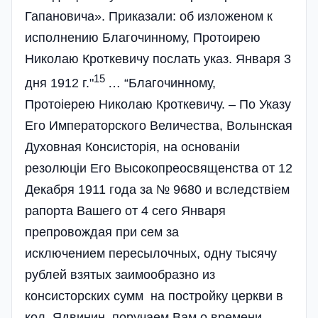
Гапановича». Приказали: об изложеном к
исполнению Благочинному, Протоирею
Николаю Кроткевичу послать указ. Января 3
15
дня 1912 г."
… “Благочинному,
Протоіерею Николаю Кроткевичу. – По Указу
Его Императорского Величества, Волынская
Духовная Консисторія, на основаніи
резолюціи Его Высокопреосвященства от 12
Декабря 1911 года за № 9680 и вследствіем
рапорта Вашего от 4 сего Января
препровождая при сем за
исключением пересылочных, одну тысячу
рублей взятых заимообразно из
консисторских сумм на постройку церкви в
кол. Ядвинин, поручаем Вам о времени