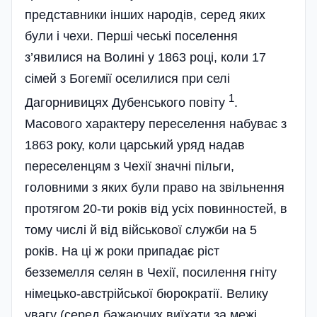
представники інших народів, серед яких
були і чехи. Перші чеські поселення
з’явилися на Волині у 1863 році, коли 17
сімей з Богемії оселилися при селі
1
Дагорнивицях Дубенського повіту
.
Масового характеру переселення набуває з
1863 року, коли царський уряд надав
переселенцям з Чехії значні пільги,
головними з яких були право на звільнення
протягом 20-ти років від усіх повинностей, в
тому числі й від військової служби на 5
років. На ці ж роки припадає ріст
безземелля селян в Чехії, посилення гніту
німецько-австрійської бюрократії. Велику
увагу (серед бажаючих виїхати за межі