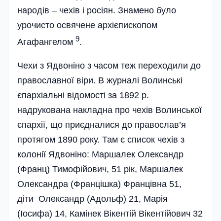
народів – чехів і росіян. Знамено було
урочисто освячене архієпископом
9
Агафангелом
.
Чехи з Ядвоніно з часом теж переходили до
православної віри. В журналі Волинські
єпархіальні відомості за 1892 р.
надрукована накладна про чехів Волинської
єпархії, що приєдналися до православ’я
протягом 1890 року. Там є список чехів з
колонії Ядвоніно: Маршалек Олександр
(Франц) Тимофійович, 51 рік, Маршалек
Олександра (Францішка) Францівна 51,
діти Олександр (Адольф) 21, Марія
(Іосифа) 14, Камінек Вікентій Вікентійович 32