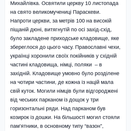
Михайлівка. Освятили церкву 10 листопада
на свято великомучениці Параскеви.
Напроти церкви, за метрів 100 на високій
піщаній дюні, витягнутій по осі захід-схід,
було закладене приходське кладовище, яке
збереглося до цього часу. Православні чехи,
українці хоронили своїх покійників у східній
частині кладовища, німці, поляки – в
західній. Кладовище умовно було розділене
на чотири частини, де кожна із націй мала
свій куток. Могили німців були відгороджені
від чеських парканом із дощок у три
горизонтальні ряди. Над парканом був
козирок із дошки. На більшості могил стояли
пам’ятники, в основному типу “вазон”,