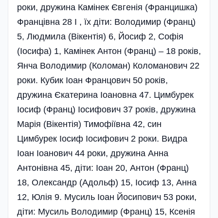
роки, дружина Камінек Євгенія (Францишка)
Францівна 28 І , їх діти: Володимир (Франц)
5, Людмила (Вікентія) 6, Йосиф 2, Софія
(Іосифа) 1, Камінек Антон (Франц) – 18 років,
Янча Володимир (Коломан) Коломанович 22
роки. Кубик Іоан Францович 50 років,
дружина Єкатерина Іоановна 47. Цимбурек
Іосиф (Франц) Іосифович 37 років, дружина
Марія (Вікентія) Тимофіївна 42, син
Цимбурек Іосиф Іосифович 2 роки. Видра
Іоан Іоанович 44 роки, дружина Анна
Антонівна 45, діти: Іоан 20, Антон (Франц)
18, Олександр (Адольф) 15, Іосиф 13, Анна
12, Юлія 9. Мусиль Іоан Йосипович 53 роки,
діти: Мусиль Володимир (Франц) 15, Ксенія