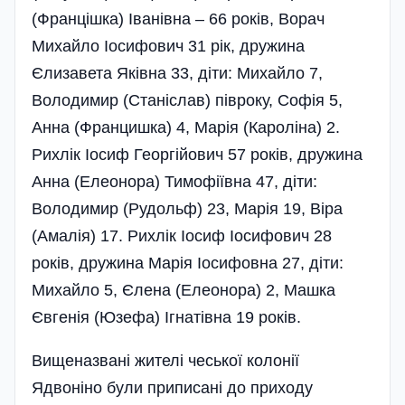
(Францішка) Іванівна – 66 років, Ворач
Михайло Іосифович 31 рік, дружина
Єлизавета Яківна 33, діти: Михайло 7,
Володимир (Станіслав) півроку, Софія 5,
Анна (Францишка) 4, Марія (Кароліна) 2.
Рихлік Іосиф Георгійович 57 років, дружина
Анна (Елеонора) Тимофіївна 47, діти:
Володимир (Рудольф) 23, Марія 19, Віра
(Амалія) 17. Рихлік Іосиф Іосифович 28
років, дружина Марія Іосифовна 27, діти:
Михайло 5, Єлена (Елеонора) 2, Машка
Євгенія (Юзефа) Ігнатівна 19 років.
Вищеназвані жителі чеської колонії
Ядвоніно були приписані до приходу