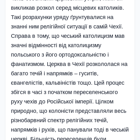
викликав розкол серед місцевих католиків.
Такі розрахунки уряду ґрунтувалися на
знанні ним релігійної ситуації в самій Чехії.
Справа в тому, що чеський католицизм мав
значні відмінності від католицизму
польського з його ортодоксальністю і
фанатизмом. Церква в Чехії розкололася на
багато течій і напрямків – гуситів,
євангелістів, кальвіністів тощо. Цей процес
збігся в часі з початком переселенського
руху чехів до Російської імперії. Цілком
природно, що колоністи представляли весь
різнобарвний спектр релігійних течій,
напрямків і рухів, що панували тоді в чеській
церкві. Більшість переселенців були