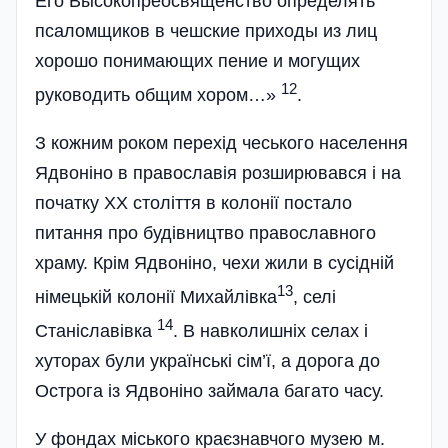
Его Высокопреосвященство определять
псаломщиков в чешские приходы из лиц
хорошо понимающих пение и могущих
12
руководить общим хором…»
.
З кожним роком перехід чеського населення
Ядвоніно в православія розширювався і на
початку ХХ століття в колонії постало
питання про будівництво православного
храму. Крім Ядвоніно, чехи жили в сусідній
13
німецькій колонії Михайлівка
, селі
14
Станіславівка
. В навколишніх селах і
хуторах були українські сім’ї, а дорога до
Острога із Ядвоніно займала багато часу.
У фондах міського краєзнавчого музею м.