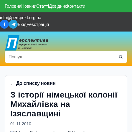
Головна
Новини
Статті
Довідник
Контакти
info@perspekt.org.ua
Вхід
Реєстрація
← До списку новин
З історії німецької колонії
Михайлівка на
Ізяславщині
01.11.2010