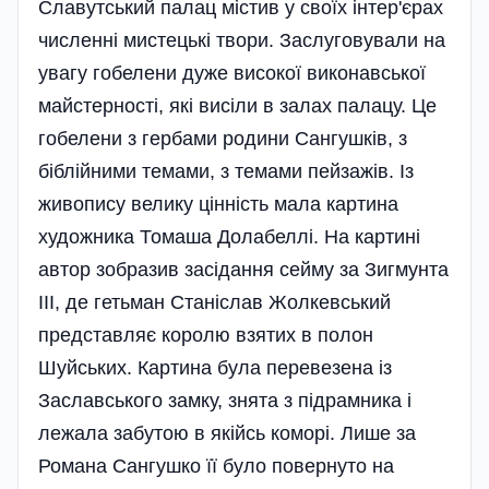
Славутський палац містив у своїх інтер'єрах
численні мистецькі твори. Заслуговували на
увагу гобелени дуже високої виконавської
майстерності, які висіли в залах палацу. Це
гобелени з гербами родини Сангушків, з
біблійними темами, з темами пейзажів. Із
живопису велику цінність мала картина
художника Томаша Долабеллі. На картині
автор зобразив засідання сейму за Зигмунта
III, де гетьман Станіслав Жолкевський
представляє королю взятих в полон
Шуйських. Картина була перевезена із
Заславського замку, знята з підрамника і
лежала забутою в якійсь коморі. Лише за
Романа Сангушко її було повернуто на