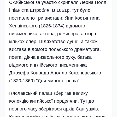
Скибінської за участю скрипаля Леона Поля
і піаніста Штробля. В 1861р. тут було
поставлено три вистави: Яна Костянтина
Хенцінського (1826-1874) відомого
письменника, актора, режисера, автора
кількох опер "Шляхетство душі", а також
вистава відомого польського драматурга,
поета, діяча визвольного руху, батька
відомого англійського письменника
Джозефа Конрада Аполло Коженевського
(1820-1869) "Для милого гроша".
Ізяславський палац зберігав велику
колекцію китайської порцеляни. Тут до
певного часу зберігався архів Сангушків.
Коли ж російські війська перетворили замок