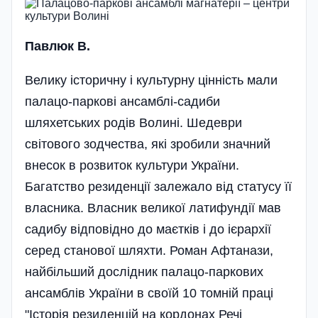
Павлюк В.
Велику історичну і культурну цінність мали
палацо-паркові ансамблі-садиби
шляхетських родів Волині. Шедеври
світового зодчества, які зробили значний
внесок в розвиток культури України.
Багатство резиденції залежало від статусу її
власника. Власник великої латифундії мав
садибу відповідно до маєтків і до ієрархії
серед станової шляхти. Роман Афтанази,
найбільший дослідник палацо-паркових
ансамблів України в своїй 10 томній праці
"Історія резиденцій на кордонах Речі