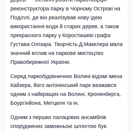
реконструктора парку в Чорному Острові на
Поділлі, де він реалізував нову ідею
використання води й старих дерев, а також
прекрасного парку у Коростишеві графа
Густава Олізара. Творчість Д.Макклера мала
значний вплив на паркове мистецтво
Правобережної України.
Серед паркобудівничних Волині відомі імена
Кайзера, його антонінський парк вважався
одним з найкращих на Волині, Кроненберга,
Боургінйона, Метцеля та ін.
Одним з перших палацових ансамблів
споруджених заможньою шляхтою був