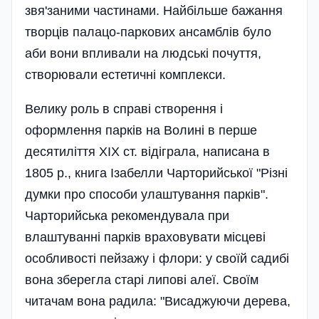
звя'заними частинами. Найбільше бажання
творців палацо-паркових ансамблів було
аби вони впливали на людські почуття,
створювали естетичні комплекси.
Велику роль в справі створення і
оформлення парків на Волині в перше
десятиліття XIX ст. відіграла, написана в
1805 р., книга Ізабелли Чарторийської "Різні
думки про способи улаштування парків".
Чарторийська рекомендувала при
влаштуванні парків враховувати місцеві
особливості пейзажу і флори: у своїй садибі
вона зберегла старі липові алеї. Своїм
читачам вона радила: "Висаджуючи дерева,