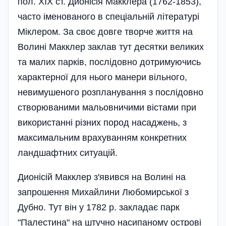
пол. XIX ст. Дионісія Макклера (1762-1853),
часто іменованого в спеціальній літературі
Міклером. За своє довге творче життя на
Волині Макклер заклав тут десятки великих
та малих парків, послідовно дотримуючись
характерної для нього манери вільного,
невимушеного розпланування з послідовно
створюваними мальовничими вістами при
використанні різних пород насаджень, з
максимальним врахуванням конкретних
ландшафтних ситуацій.
Дионісій Макклер з'явився на Волині на
запрошення Михайлини Любомирської з
Дубно. Тут він у 1782 р. закладає парк
"Палестина" на штучно насипаному острові