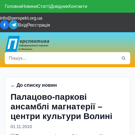
Головна
Новини
Статті
Довідник
Контакти
info@perspekt.org.ua
Вхід
Реєстрація
← До списку новин
Палацово-паркові
ансамблі магнатерії –
центри культури Волині
01.11.2010