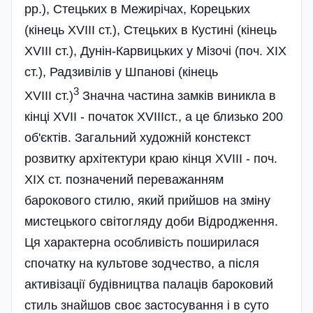
pp.), Стецьких в Межирічах, Корецьких
(кінець ХVIII ст.), Стецьких в Кустині (кінець
ХVIII ст.), Дунін-Карвицьких у Мізочі (поч. XIX
ст.), Радзивілів у Шпанові (кінець
3
ХVIII ст.)
Значна частина замків виникла в
кінці ХVIІ - початок ХVIIIст., а це близько 200
об'єктів. Загальний художній констекст
розвитку архітектури краю кінця ХVIII - поч.
ХІХ ст. позначений переважанням
барокового стилю, який прийшов на зміну
мистецького світогляду доби Відродження.
Ця характерна особливість поширилася
спочатку на культове зодчество, а після
активізації будівництва палаців бароковий
стиль знайшов своє застосування і в суто