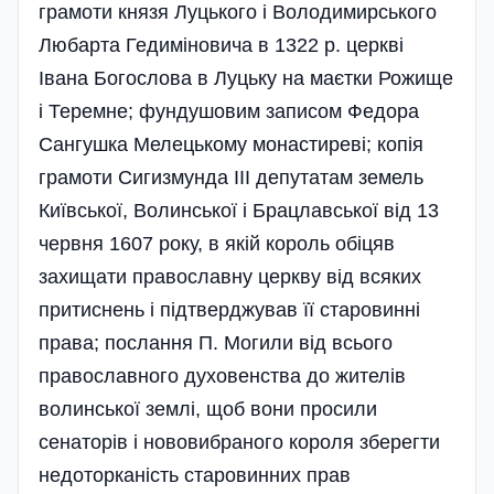
грамоти князя Луцького і Володимирського
Любарта Гедиміновича в 1322 р. церкві
Івана Богослова в Луцьку на маєтки Рожище
і Теремне; фундушовим записом Федора
Сангушка Мелецькому монастиреві; копія
грамоти Сигизмунда III депутатам земель
Київської, Волинської і Брацлавської від 13
червня 1607 року, в якій король обіцяв
захищати православну церкву від всяких
притиснень і підтверджував її старовинні
права; послання П. Могили від всього
православного духовенства до жителів
волинської землі, щоб вони просили
сенаторів і нововибраного короля зберегти
недоторканість старовинних прав