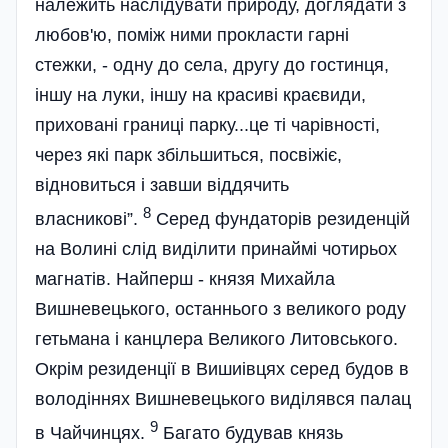
належить наслідувати природу, доглядати з
любов'ю, поміж ними прокласти гарні
стежки, - одну до села, другу до гостинця,
іншу на луки, іншу на красиві краєвиди,
приховані границі парку...це ті чарівності,
через які парк збільшиться, посвіжіє,
відновиться і завши віддячить
8
власникові”.
Серед фундаторів резиденцій
на Волині слід виділити принаймі чотирьох
магнатів. Найперш - князя Михайла
Вишневецького, останнього з великого роду
гетьмана і канцлера Великого Литовського.
Окрім резиденції в Вишиівцях серед будов в
володіннях Вишневецького виділявся палац
9
в Чайчинцях.
Багато будував князь