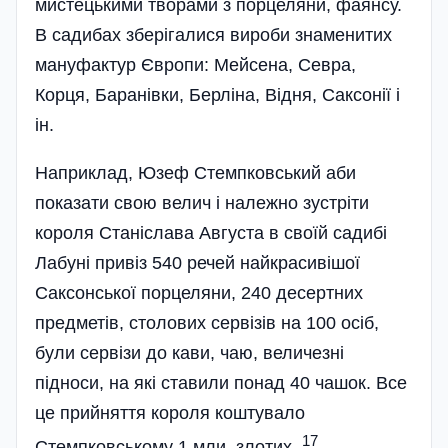
мистецькими творами з порцеляни, фаянсу.
В садибах зберігалися вироби знаменитих
мануфактур Європи: Мейсена, Севра,
Корця, Баранівки, Берліна, Відня, Саксонії і
ін.
Наприклад, Юзеф Стемпковський аби
показати свою велич і належно зустріти
короля Станіслава Августа в своїй садибі
Лабуні привіз 540 речей найкрасивішої
Саксонської порцеляни, 240 десертних
предметів, столових сервізів на 100 осіб,
були сервізи до кави, чаю, величезні
підноси, на які ставили понад 40 чашок. Все
це прийняття короля коштувало
17
Стемпковському 1 мли. злотих.