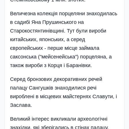
Величезна колекція порцеляни знаходилась
в садибі Яна Прушинського на
Старокостянтинівщині. Тут були вироби
китайських, японських, а серед
європейських - перше місце займала
саксонська ("мейсенейська") порцеляна, а
також вироби з Корця і Баранівки.
Серед бронзових декоративних речей
палацу Сангушків знаходилися речі
вироблені в місцевих майстернях Славути, і
Заслава.
Великий інтерес викликали археологічні
знахідки, які зберігались в стінах палацу,