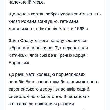
належне їй місце.
Ще одна з картин зображувала звитяженість
князя Романа Сангушко, гетьмана
литовського, в битві під Улею в 1568 р.
Зали Славутського палацу славилися
зібранням порцеляни. Тут переважали
китайські, японські вази, речі із Корця і
Баранівки.
До речі, мати колекцію порцелянових
виробів було заповітним бажанням кожного
європейського двору і власників садиб,
символом його багатства. В палацових
залах шафи повнилися різними