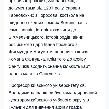
архіви Острозьких, Заславських, з
документами від 1237 року, справи
Тарновських з Горохова, костьола на
південно-східних землях Волині, часів
самозванців, історії козаччини до
Б.Хмельницького, історії родів, війни
російського царя Івана Грозного з
Жигмундом Августом, переписка князя
Романа Сангушка. Крім того до архіву
Сангушків входить значна кількість карт,
планів маєтків Сангушків.
Професор київського університету св.
Володимира Іванішев був командирований
куратором київського учбового округу в
Тульчин для вивчення архіву графа