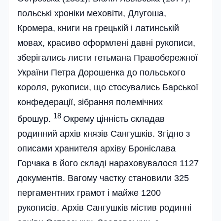
польські хроніки меховіти, Длугоша,
Кромера, книги на грецькій і латинській
мовах, красиво оформлені давні рукописи,
зберігались листи гетьмана Правобережної
України Петра Дорошенка до польського
короля, рукописи, що стосувались Барської
конфедерації, зібрання полемічних
18
брошур.
Окрему цінність складав
родинний архів князів Сангушків. Згідно з
описами хранителя архіву Броніслава
Горчака в його складі нараховувалося 1127
документів. Вагому частку становили 325
пергаментних грамот і майже 1200
рукописів. Архів Сангушків містив родинні