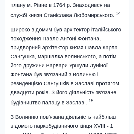
плану м. Рівне в 1764 р. Знаходився на
14
службі князя Станіслава Любомирського.
Широко відомим був архітектор італійського
походження Павло Антоні Фонтана,
придворний архітектор князя Павла Карла
Сангушка, маршалка волинського, а потім
його дружини Варвари Уршули Дуніної.
Фонтана був зв'язаний з Волинню і
резиденцією Сангушків в Заславі протягом
двадцяти років. З його діяльність зв'язане
15
будівництво палацу в Заславі.
З Волинню пов'язана діяльність найбільш
відомого паркобудівничого кінця ХVIII - 1