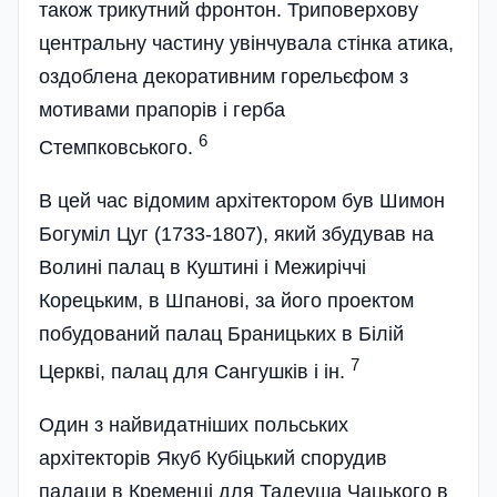
також трикутний фронтон. Триповерхову
центральну частину увінчувала стінка атика,
оздоблена декоративним горельєфом з
мотивами прапорів і герба
6
Стемпковського.
В цей час відомим архітектором був Шимон
Богуміл Цуг (1733-1807), який збудував на
Волині палац в Куштині і Межиріччі
Корецьким, в Шпанові, за його проектом
побудований палац Браницьких в Білій
7
Церкві, палац для Сангушків і ін.
Один з найвидатніших польських
архітекторів Якуб Кубіцький спорудив
палаци в Кременці для Тадеуша Чацького в