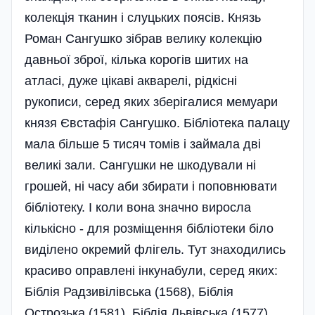
колекція тканин і слуцьких поясів. Князь
Роман Сангушко зібрав велику колекцію
давньої зброї, кілька корогів шитих на
атласі, дуже цікаві акварелі, рідкісні
рукописи, серед яких зберігалися мемуари
князя Євстафія Сангушко. Бібліотека палацу
мала більше 5 тисяч томів і займала дві
великі зали. Сангушки не шкодували ні
грошей, ні часу аби збирати і поповнювати
бібліотеку. І коли вона значно виросла
кількісно - для розміщення бібліотеки біло
виділено окремий флігель. Тут знаходились
красиво оправлені інкунабули, серед яких:
Біблія Радзивілівська (1568), Біблія
Острозька (1581), Біблія Львівська (1577),