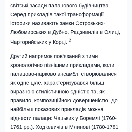
світські засади палацового будівництва.
Серед прикладів такої трансформації
історики називають замки Острозьких-
Любомирських в Дубно, Радзивилів в Олиці,
2
Чарторийських у Корці.
Другий напрямок пов'язаний з тими
хронологічно пізнішими прикладами, коли
палацово-парково ансамблі створювалися
як одне ціле, характеризувався більш
виразною стилістичною єдністю та, як
правило, композиційною довершеністю. До
найбільш показових прикладів можна
віднести палаци: Чацьких у Боремлі (1760-
1761 pp.), Ходкевичів в Млинові (1780-1781