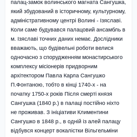
палац-замок волинського магната Сангушка,
який збудований в історичному, культурному,
адміністративному центрі Волині - Ізяславі.
Коли саме будувався палацовий ансамбль в
м. Ізяславі точних даних немає. Дослідники
вважають, що будівельні роботи велися
одночасно з спорудженням монастирського
комплексу місіонерів придворним
архітектором Павла Карла Сангушко
П.Фонтаною, тобто в кінці 1740-х - на
початку 1750-х років Після смерті князя
Сангушка (1840 р.) в палаці постійно ніхто
не проживав. З ініціативи Климентини
Сангушко в 1848 р., в одній із алей палацу
відбувся концерт вокалістки Вільгельміни