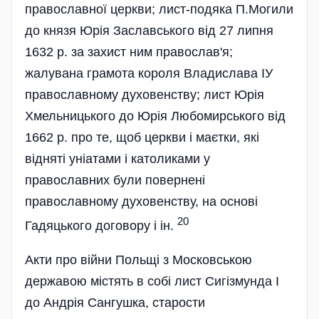
православної церкви; лист-подяка П.Могили
до князя Юрія Заславського від 27 липня
1632 р. за захист ним православ'я;
жалувана грамота короля Владислава ІУ
православному духовенству; лист Юрія
Хмельницького до Юрія Любомирського від
1662 р. про те, щоб церкви і маєтки, які
відняті уніатами і католиками у
православних були повернені
православному духовенству, на основі
20
Гадяцького договору і ін.
Акти про війни Польщі з Московською
державою містять в собі лист Сигізмунда І
до Андрія Сангушка, старости