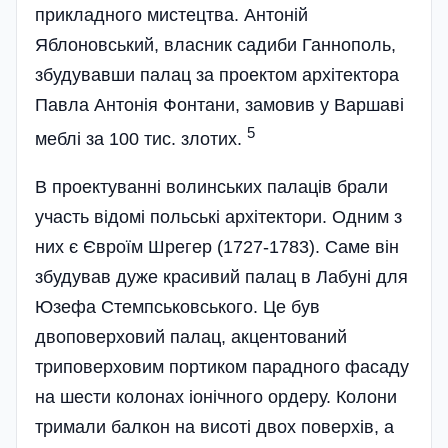
прикладного мистецтва. Антоній
Яблоновський, власник садиби Ганнополь,
збудувавши палац за проектом архітектора
Павла Антонія Фонтани, замовив у Варшаві
5
меблі за 100 тис. злотих.
В проектуванні волинських палаців брали
участь відомі польські архітектори. Одним з
них є Євроїм Шрегер (1727-1783). Саме він
збудував дуже красивий палац в Лабуні для
Юзефа Стемпськовського. Це був
двоповерховий палац, акцентований
триповерховим портиком парадного фасаду
на шести колонах іонічного ордеру. Колони
тримали балкон на висоті двох поверхів, а