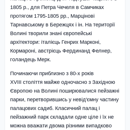
1805 р., для Петра Чечеля в Самчиках
протягом 1795-1805 pp., Марцінові
Тарнавському в Бережцях і ін. На території
Волині творили знані європейські
архітектори: італієць Генрих Марконі,
Кормароні, австрієць Фердинанд Фелнер,
голандець Мерк.
Починаючи приблизно з 80-х років
ХVIII століття майже одночасно з Західною
Європою на Волині поширювалися пейзажні
парки, перетворившись у невід'ємну частину
палацових садиб. Класичний палац і
пейзажний парк складали одне ціле і їх не
можна вважати двома різними випадково