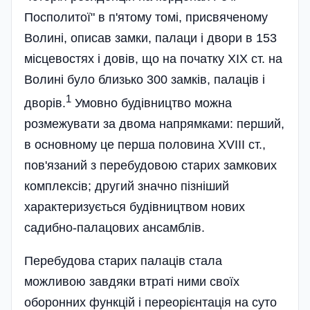
Посполитої" в п'ятому томі, присвяченому
Волині, описав замки, палаци і двори в 153
місцевостях і довів, що на початку XIX ст. на
Волині було близько 300 замків, палаців і
1
дворів.
Умовно будівництво можна
розмежувати за двома напрямками: перший,
в основному це перша половина ХVIII ст.,
пов'язаний з перебудовою старих замкових
комплексів; другий значно пізніший
характеризується будівництвом нових
садибно-палацових ансамблів.
Перебудова старих палаців стала
можливою завдяки втраті ними своїх
оборонних функцій і переорієнтація на суто