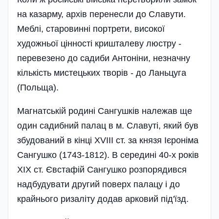
на казарму, архів перенесли до Славути.
Меблі, старовинні портрети, високої
художньої цінності кришталеву люстру -
перевезено до садиби Антоніни, незначну
кількість мистецьких творів - до Ланьцуга
(Польща).
Магнатській родині Сангушків належав ще
один садибний палац в м. Славуті, який був
збудований в кінці ХVIII ст. за князя Ієроніма
Сангушко (1743-1812). В середині 40-х років
XIX ст. Євстафій Сангушко розпорядився
надбудувати другий поверх палацу і до
крайнього ризаліту додав арковий під'їзд.