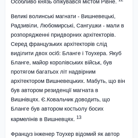
Особливо князь опікувався містом Рівне.
Великі волинські магнати - Вишневецькі,
Радзивіли, Любомирські, Сангушки - мали в
розпорядженні придворних архітекторів.
Серед французьких архітекторів слід
виділити двох осіб: Бланге і Тоухера. Якуб
Бланге, майор королівських військ, був
протягом багатьох літ надвірним
архітектором Вишневецьких. Мабуть, що він
був автором резиденції магната в
Вишнівцях. Є.Ковальчик доводить, що
Бланге був автором костьолу босих
13
кармелінів в Вишневцях.
Француз інженер Тоухер відомий як автор