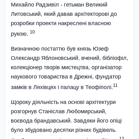
Михайло Радзивіл - гетьман Великий
Литовський, який давав архітекторові до
розробки проекти накреслені власною
10
рукою.
Визначною постаттю був князь Юзеф
Олександр Яблоновський, вчений, бібліофіл,
колекціонер творів мистецтва, організатор
наукового товариства в Дрежні, фундатор
11
замків в Ляхівцях і палацу в Теофіполі.
Щороку діяльність на основі архітектури
розгорнув Станіслав Любомирський,
воєвода брандавський. Завдяки його опіці
було збудовано десятки різних будівель.
12