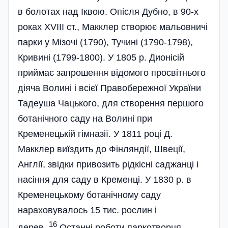
в болотах над Іквою. Опісля Дубно, в 90-х
роках ХVIII ст., Макклер створює мальовничі
парки у Мізочі (1790), Тучині (1790-1798),
Кривині (1799-1800). У 1805 р. Дионісій
приймає запрошення відомого просвітнього
діяча Волині і всієї Правобережної України
Тадеуша Чацького, для створення першого
ботанічного саду на Волині при
Кременецькій гімназії. У 1811 році Д.
Макклер виїздить до Фінляндії, Швеції,
Англії, звідки привозить рідкісні саджанці і
насіння для саду в Кременці. У 1830 р. в
Кременецькому ботанічному саду
нараховувалось 15 тис. рослин і
16
дерев.
Останні роботи паркотворця-