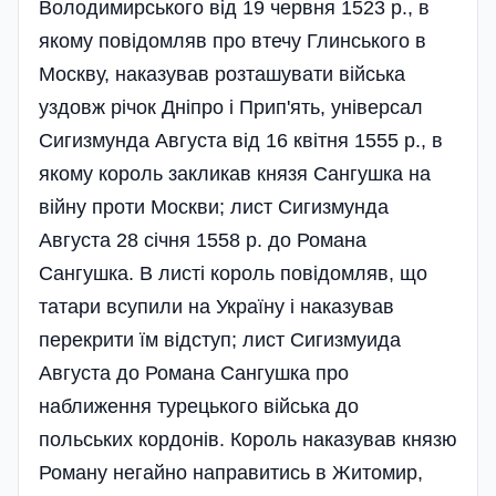
Володимирського від 19 червня 1523 р., в
якому повідомляв про втечу Глинського в
Москву, наказував розташувати війська
уздовж річок Дніпро і Прип'ять, універсал
Сигизмунда Августа від 16 квітня 1555 р., в
якому король закликав князя Сангушка на
війну проти Москви; лист Сигизмунда
Августа 28 січня 1558 р. до Романа
Сангушка. В листі король повідомляв, що
татари всупили на Україну і наказував
перекрити їм відступ; лист Сигизмуида
Августа до Романа Сангушка про
наближення турецького війська до
польських кордонів. Король наказував князю
Роману негайно направитись в Житомир,