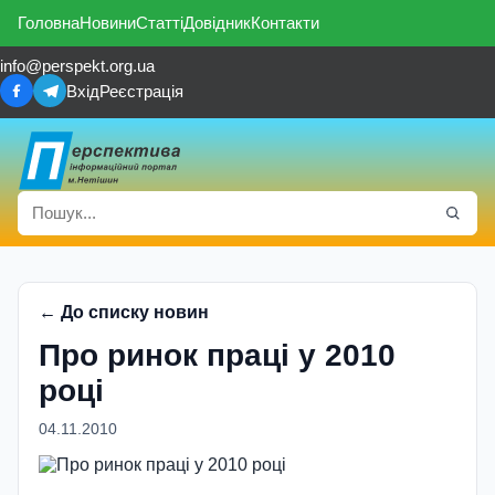
Головна
Новини
Статті
Довідник
Контакти
info@perspekt.org.ua
Вхід
Реєстрація
← До списку новин
Про ринок працi у 2010
роцi
04.11.2010