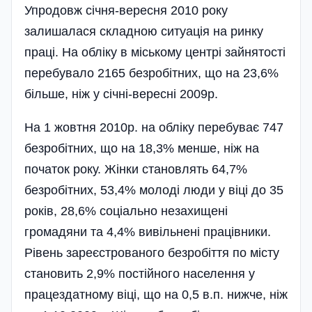
Упродовж січня-вересня 2010 року
залишалася складною ситуація на ринку
праці. На обліку в міському центрі зайнятості
перебу­вало 2165 безробітних, що на 23,6%
більше, ніж у січні-вересні 2009р.
На 1 жовтня 2010р. на обліку перебуває 747
безробітних, що на 18,3% менше, ніж на
початок року. Жінки становлять 64,7%
безробітних, 53,4% молоді люди у віці до 35
років, 28,6% соціально незахищені
громадяни та 4,4% вивільнені працівники.
Рівень зареєстрованого безробіття по місту
становить 2,9% постійного населення у
працездатному віці, що на 0,5 в.п. нижче, ніж