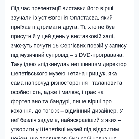
Під час презентації виставки його вірші
звучали із уст Євгенія Оплєтаєва, який
приїхав підтримати друга. Ті, хто не був
присутній у цей день у виставковій залі,
зможуть почути 16 Сергієвих поезій у запису
під музичний супровід – з DVD-програвача.
Таку ідею «підкинула» нетішинцям директор
шепетівського музею Тетяна Грищук, яка
сама напрочуд різностороння і талановита
особистість, адже і малює, і грає на
фортепіано та бандурі, пише вірші про
кохання, до того ж – відмінний дизайнер. У
неї безліч задумів, найяскравіший з яких –
утворити у Шепетівці музей під відкритим
небом, що поєднував би у собі навчання,