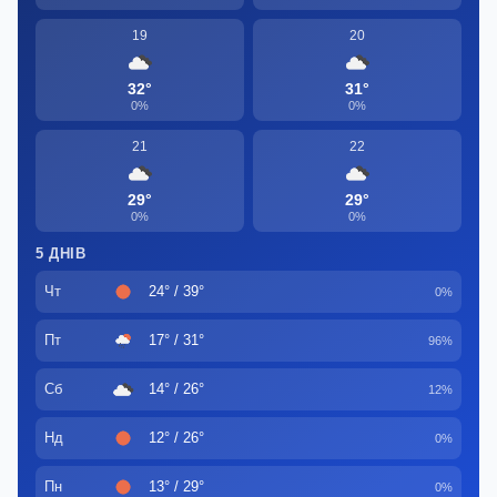
19
20
32°
31°
0%
0%
21
22
29°
29°
0%
0%
5 ДНІВ
Чт
24° / 39°
0%
Пт
17° / 31°
96%
Сб
14° / 26°
12%
Нд
12° / 26°
0%
Пн
13° / 29°
0%