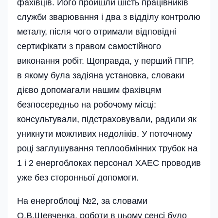
фахівців. Його пройшли шість працівників
служби зварювання і два з відділу контролю
металу, після чого отримали відповідні
сертифі­кати з правом самостійного
виконання робіт. Щоправда, у перший ППР,
в якому була задіяна установка, словаки
дієво допомагали нашим фахівцям
безпосередньо на робочому місці:
консультували, підстраховували, радили як
уникнути можливих недоліків. У поточному
році заглушування теплообмінних трубок на
1 і 2 енерго­блоках персонал ХАЕС проводив
уже без сторонньої допомоги.
На енергоблоці №2, за словами
О.В.Шевченка, роботи в цьому сенсі було