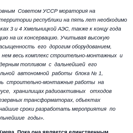
рховным Советом УССР моратория на
ерритории республики на пять лет необходимо
ах 3 и 4 Хмельницкой АЭС, также к концу года
ию на их консервацию. Учитывая высокую
насыщенность его дорогим оборудованием,
а нем весь комплекс строительно-монтажных и
 ядерным топливом с дальнейшей его
ельной автономной работы блока № 1,
ть строительно-монтажные работы на
пусе, хранилищах радиоактивных отходов
езервных трансформаторах, объектах
тчайшие сроки разработать мероприятия по
альнейшие годы».
 Киева. Пока она является единственным