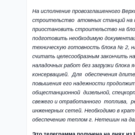
На исполнение провозглашенного Ве
строительство атомных станций на т
приостановить строительство на блок
подготовить необходимую документац
техническую готовность блока № 2, 
считать целесообразным закончить н
наладочных работ без загрузки блока
консервацией. Для обеспечения длит
повышения его надежности продолжи
общестанционной дизельной, спецкор
свежего и отработанного топлива, р
инженерных сетей. Необходимо в кра
обеспечению те­плом г. Нетешин на д
Это телеграмма получена на днях из