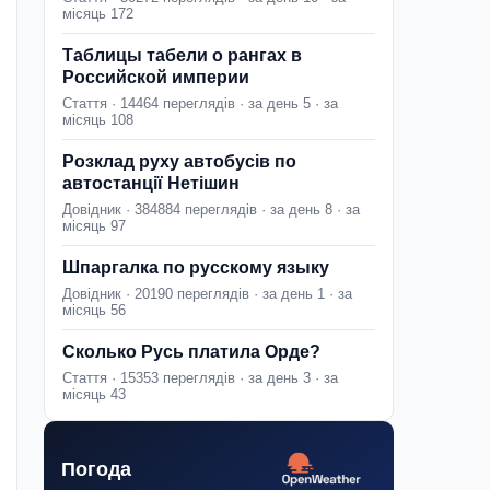
місяць 172
Таблицы табели о рангах в
Российской империи
Стаття · 14464 переглядів · за день 5 · за
місяць 108
Розклад руху автобусів по
автостанції Нетішин
Довідник · 384884 переглядів · за день 8 · за
місяць 97
Шпаргалка по русскому языку
Довідник · 20190 переглядів · за день 1 · за
місяць 56
Сколько Русь платила Орде?
Стаття · 15353 переглядів · за день 3 · за
місяць 43
Погода