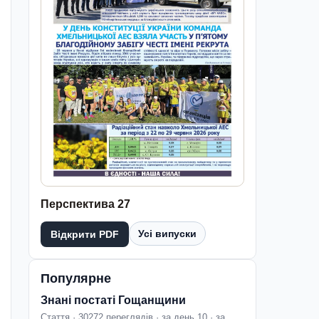
Перспектива 27
Усі випуски
Відкрити PDF
Популярне
Знані постаті Гощанщини
Стаття · 30272 переглядів · за день 10 · за