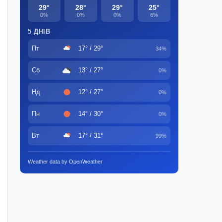
29°
28°
29°
25°
0%
0%
0%
6%
5 ДНІВ
Пт
17° / 29°
34%
Сб
13° / 27°
0%
Нд
12° / 27°
0%
Пн
14° / 30°
0%
Вт
17° / 31°
99%
Weather data by OpenWeather