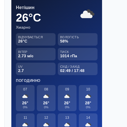
Нетішин
26°C
Хмарно
ВІДЧУВАЄТЬСЯ
ВОЛОГІСТЬ
26°C
58%
ВІТЕР
ТИСК
2.73 м/с
1014 гПа
UV
СХІД / ЗАХІД
2.7
02:49 / 17:48
ПОГОДИННО
07
08
09
10
26°
26°
26°
28°
0%
0%
0%
0%
11
12
13
14