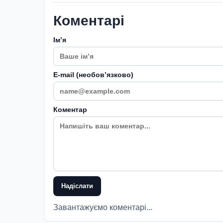
Коментарі
Імʼя
E-mail (необовʼязково)
Коментар
Надіслати
Завантажуємо коментарі...