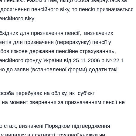
а пенсією. Разом з тим, якщо особа звернулась за
 досягнення пенсійного віку, то пенсія призначається
нсійного віку.
обхідних для призначення пенсії, визначених
тів для призначеня (перерахунку) пенсії у
обов’язкове державне пенсі­йне страхування»,
сійного фонду України від 25.11.2006 р.№ 22-1
дно до заяви (встановленої форми) додати такі
 особа перебуває на обліку, як суб’єкт
кі на момент звернення за призначенням пенсії не
ро стаж, визначені Порядком підтвердження
у випадку відсутності трудової книжки чи