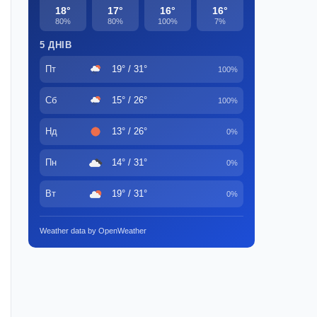
18°
17°
16°
16°
80%
80%
100%
7%
5 ДНІВ
Пт
19° / 31°
100%
Сб
15° / 26°
100%
Нд
13° / 26°
0%
Пн
14° / 31°
0%
Вт
19° / 31°
0%
Weather data by OpenWeather