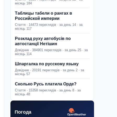
місяць 184
Таблицы табели о рангах в
Российской империи
Стаття · 14473 переглядів · за день 14 · за
місяць 117
Розклад руху автобусів по
автостанції Нетішин
Довідник · 384901 переглядів · за день 25 · за
місяць 114
Шпаргалка по русскому языку
Довідник · 20191 переглядів · за день 2 · за
місяць 57
Сколько Русь платила Орде?
Стаття · 15358 переглядів · за день 8 · за
місяць 48
Погода