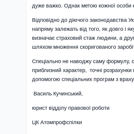
дуже важко. Однак метою кожної особи є н
Відповідно до діючого законодавства Ук
напряму залежать від того, як довго і 
визначає страховий стаж людини, а друге 
шляхом множення скоригованого заробітк
Спеціально не наводжу саму формулу, ос
приблизний характер, точні розрахунки 
допомогою спеціальних програм з враху
Василь Кучинський,
юрист відділу правової роботи
ЦК Атомпрофспілки