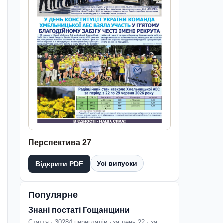
Перспектива 27
Усі випуски
Відкрити PDF
Популярне
Знані постаті Гощанщини
Стаття · 30284 переглядів · за день 22 · за