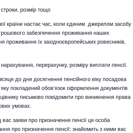
строки, розмір тощо
ої країни настає час, коли єдиним джерелом засобу
нь грошового забезпечення проживання наших
івня проживання їх західноєвропейських ровесників,
 нарахування, перерахунку, розміру виплати пенсії.
місяця до дня досягнення пенсійного віку посадова
а яку покладений обов’язок оформлення документів
рацівнику письмово повідомити про виникнення права
гових умовах.
д вас заяви про призначення пенсії ця особа
ання про призначення пенсії: знайомить з ними вас