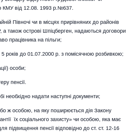
о КМУ від 12.08. 1993 р.№637.
айній Півночі чи в місцях прирівняних до районів
, а також острові Шпіцберген, надаються договори
аво працівника на пільги;
і 5 років до 01.07.2000 р. з помісячною розбивкою;
ції) особи;
еру пенсії.
бі необхідно надати наступні документи;
або ж особою, на яку поширюється дія Закону
рантії їх соціального захисту» чи особою, яка має
я підвищення пенсії відпові­дно до ст. ст. 12-16