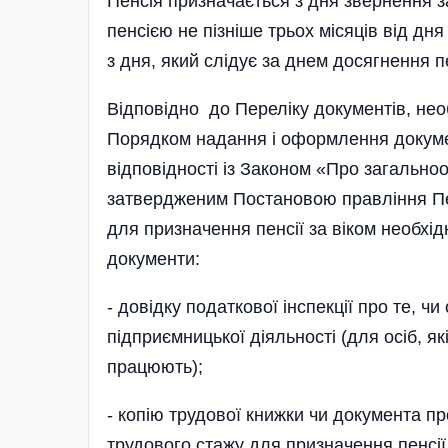
Пенсія призначається з дня звернення з
пенсією не пізніше трьох місяців від дня
з дня, який слідує за днем досягнення пе
Відповідно до Переліку доку­мен­тів, не
Порядком надання і оформлення докумен
відповідності із Законом «Про загально
затвердженим Постановою правління Пен
для призначення пенсії за віком необхі
документи:
- довідку податкової інспекції про те, чи
підприємницької діяльності (для осіб, я
працюють);
- копію трудової книжки чи документа п
трудового стажу для призначення пенсії 