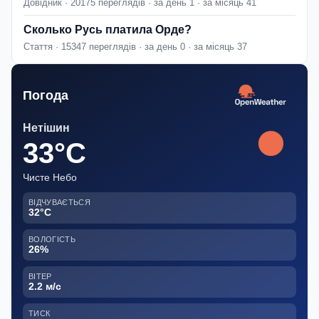
Довідник · 20175 переглядів · за день 1 · за місяць 41
Сколько Русь платила Орде?
Стаття · 15347 переглядів · за день 0 · за місяць 37
Погода
Нетішин
33°C
Чисте Небо
ВІДЧУВАЄТЬСЯ
32°C
ВОЛОГІСТЬ
26%
ВІТЕР
2.2 м/с
ТИСК