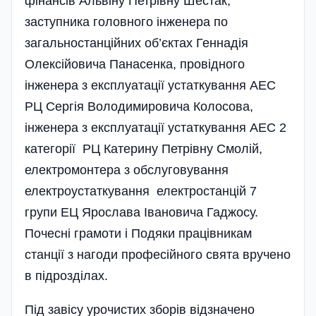
фінансів Альвіну Петрівну Шестак,
заступника головного інженера по
загальностанційних об’єктах Геннадія
Олексійовича Панасенка, провідного
інженера з експлуатації устаткування АЕС
РЦ Сергія Володимировича Колосова,
інженера з експлуатації устаткування АЕС 2
категорії РЦ Катерину Петрівну Смолій,
електромонтера з обслуговування
електроустаткування електростанцій 7
групи ЕЦ Ярослава Івановича Гаджосу.
Почесні грамоти і Подяки працівникам
станції з нагоди професі­йного свята вручено
в підрозділах.
Під завісу урочистих зборів відзначено