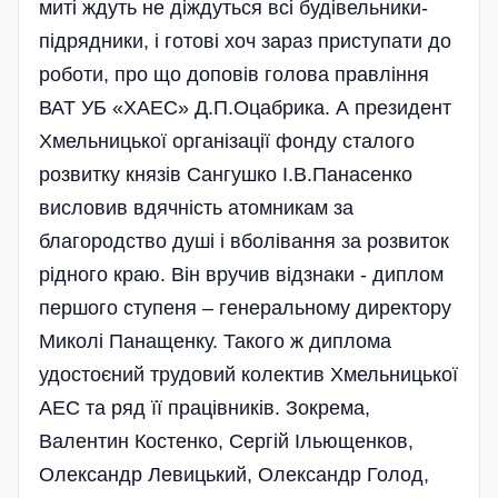
миті ждуть не діждуться всі будівельники-
підрядники, і готові хоч зараз приступати до
роботи, про що доповів голова правління
ВАТ УБ «ХАЕС» Д.П.Оцабрика. А президент
Хмельницької орга­ні­зації фонду сталого
розвитку князів Сангушко І.В.Панасенко
висловив вдячність атомникам за
благородство душі і вболівання за розвиток
рідного краю. Він вручив відзнаки - диплом
першого ступеня – генеральному директору
Миколі Панащенку. Такого ж диплома
удостоєний трудовий колектив Хмельницької
АЕС та ряд її працівників. Зокрема,
Валентин Костенко, Сергій Ільющенков,
Олександр Левицький, Олександр Голод,