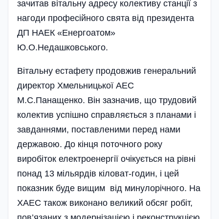
зачитав вітальну адресу колективу станції з
нагоди професійного свята від президента
ДП НАЕК «Енергоатом»
Ю.О.Недашковського.
Вітальну естафету продовжив генеральний
директор Хмельницької АЕС
М.С.Панащенко. Він зазначив, що трудовий
колектив успішно справляється з планами і
завданнями, поставленими перед нами
державою. До кінця поточного року
виробіток електроенергії очікується на рівні
понад 13 мільярдів кіловат-годин, і цей
показник буде вищим від минулорічного. На
ХАЕС також виконано великий обсяг робіт,
пов’язаних з модернізацією і реконструкцією