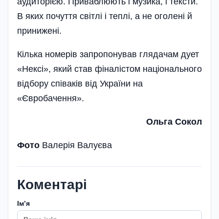
аудиторією. Приваблюють і музика, і тексти.
В яких почуття світлі і теплі, а не оголені й
принижені.
Кілька номерів запропонував глядачам дует
«Нексі», який став фіналістом національного
відбору співаків від України на
«Євробачення».
Ольга Сокол
Фото
Валерія Валуєва
Коментарі
Імʼя