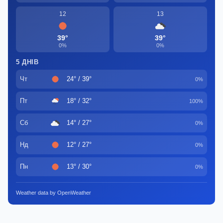
12
13
39°
39°
0%
0%
5 ДНІВ
Чт
24° / 39°
0%
Пт
18° / 32°
100%
Сб
14° / 27°
0%
Нд
12° / 27°
0%
Пн
13° / 30°
0%
Weather data by OpenWeather