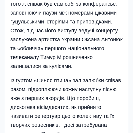
того ж співак був сам собі за конферансьє,
заповнюючи паузи між номерами цікавими
гуцульськими історіями та приповідками.
Отож, під час його виступу ведучі концерту
заслужена артистка України Оксана Антонюк
та «обличчя» першого Національного
телеканалу Тимур Мірошниченко
залишалися за кулісами.
Із гуртом «Синяя птица» зал залюбки співав
разом, підхоплюючи кожну наступну пісню
вже з перших акордів. Що поробиш,
дискотека вісімдесятих, як прийнято
називати репертуар цього колективу та їх
творчих ровесників, і досі затребувана