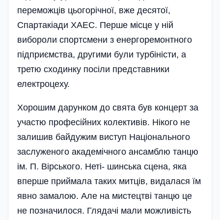
переможців цьогорічної, вже десятої,
Спартакіади ХАЕС. Перше місце у ній
вибороли спортсмени з енергоремонтного
підприємства, другими були турбіністи, а
третю сходинку посіли представники
електроцеху.
Хорошим дарунком до свята був концерт за
участю професійних колективів. Нікого не
залишив байдужим виступ Національного
заслуженого академічного ансамблю танцю
ім. П. Вір­ського. Неті- ши­н­ська сцена, яка
вперше приймала таких митців, видалася їм
явно замалою. Але на мистецтві танцю це
не позначилося. Глядачі мали можливість