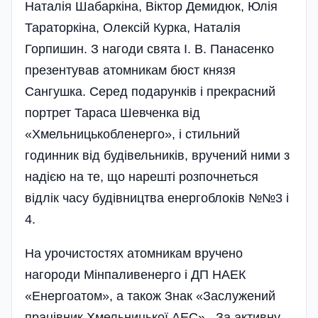
Наталія Шабаркіна, Віктор Демидюк, Юлія
Тараторкіна, Олексій Курка, Наталія
Горпишин. З нагоди свята І. В. Панасенко
презентував атомникам бюст князя
Сангушка. Серед пода­рунків і прекрасний
портрет Тараса Шевченка від
«Хмельницькобленерго», і стильний
годинник від будівельників, вручений ними з
надією на те, що нарешті розпочнеться
відлік часу будівництва енергоблоків №№3 і
4.
На урочистостях атомникам вручено
нагороди Мінпаливенерго і ДП НАЕК
«Енергоатом», а також Знак «Заслужений
працівник Хмельницької АЕС». За активну