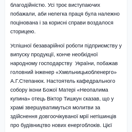
благодійністю. Усі троє виступаючих
побажали, аби нелегка праця була належно
поцінована і за корисні справи воздалося
сторицею.
Успішної безаварійної роботи підприємству у
випуску продукції, конче необхідної
народному господарству України, побажав
головний інженер «Хмельницькобленерго»
А.Г.Степанюк. Настоятель кафедрального
собору ікони Божої Матері «Неопалима
купина» отець Віктор Тишкун сказав, що у
храмі звершуватимуться молитви за
здійснення довгоочікуваної мрії нетішинців
про будівництво нових енергоблоків. Цієї