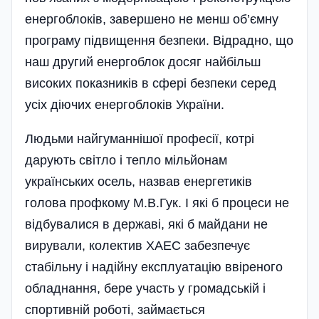
енергоблоків, завершено не менш об’ємну
програму підвищення безпеки. Відрадно, що
наш другий енергоблок досяг найбільш
високих показників в сфері безпеки серед
усіх діючих енергоблоків України.
Людьми найгуманнішої професії, котрі
дарують світло і тепло мільйонам
українських осель, назвав енергетиків
голова профкому М.В.Гук. І які б процеси не
відбувалися в державі, які б майдани не
вирували, колектив ХАЕС забезпечує
стабільну і надійну експлуатацію ввіреного
обладнання, бере участь у громадській і
спор­тивній роботі, займається