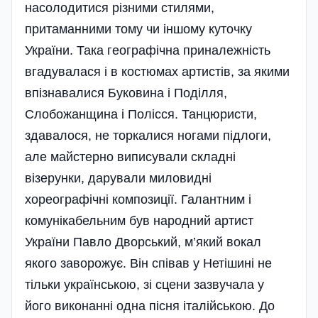
насолодитися різними стилями,
притаманними тому чи іншому куточку
України. Така географічна приналежність
вгадувалася і в костюмах артистів, за якими
впізнавалися Буковина і Поді­лля,
Слобожанщина і Полісся. Та­н­цюристи,
здавалося, не торкалися ногами підлоги,
але майстерно виписували складні
візерунки, дарували миловидні
хореографічні композиції. Галантним і
комунікабельним був народний артист
України Павло Дворський, м’який вокал
якого заворожує. Він співав у Нетішині не
тільки українською, зі сцени зазвучала у
його виконанні одна пісня італійською. До