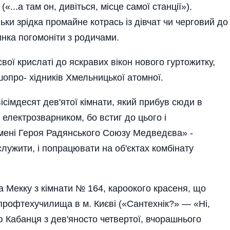
(«...а там он, дивіться, місце самої станції»).
льки зрідка промайне котрась із дівчат чи черговий до
инка погомоніти з родичами.
свої крислаті до яскравих вікон нового гуртожитку,
опро- хідників Хмельницької атомної.
сімдесят дев'ятої кімнати, який прибув сюди в
електрозварником, бо встиг до цього і
мені Героя Радянського Союзу Медведєва» -
дслужити, і попрацювати на об'єктах комбінату
 Мекку з кімнати № 164, кароокого красеня, що
профтехучилища в м. Києві («Сантехнік?» — «Ні,
 Кабанця з дев'яносто четвертої, вчорашнього