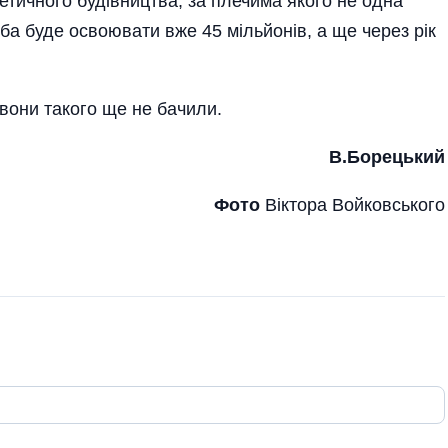
етичного будівництва, за плечима якого не одна
ба буде освоювати вже 45 мільйонів, а ще через рік
 вони такого ще не бачили.
В.Борецький
Фото
Віктора Войковського