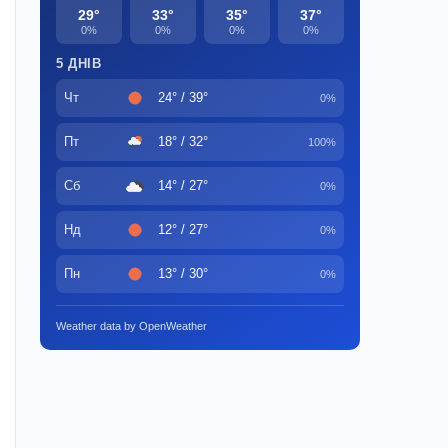
29°
33°
35°
37°
0%
0%
0%
0%
5 ДНІВ
Чт
24° / 39°
0%
Пт
18° / 32°
100%
Сб
14° / 27°
0%
Нд
12° / 27°
0%
Пн
13° / 30°
0%
Weather data by OpenWeather