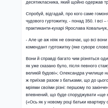
десятикласника, який щойно одержав тр
Спробуй, відгадай, про кого саме гомоня
чудового гуртожитку, - понад 350. І всі 
практиканти-кухарі Ярослава Ковальчук
- Але це аж ніяк не означає, що всі вон
комендант гуртожитку (яке суворе слово д
Вони й справді багато чим різняться оди
як уже сказано було, після певного ста
великій будові»; Олександра училище н
ж приїхав разом з батьками, що до цього
мріями своїми різні: першому по закінче
впевнений, що буде споруджувати «ще не
(«Ось як у новому році батьки квартиру 