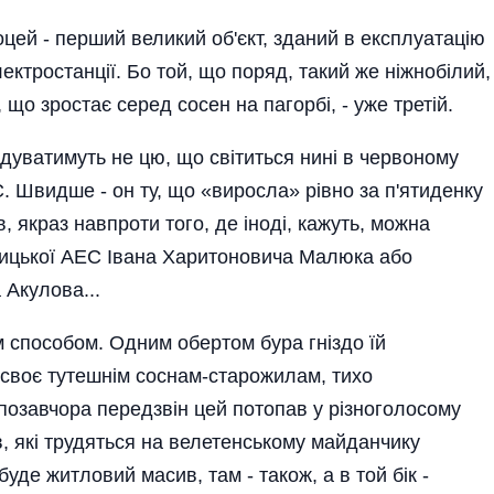
оцей - перший великий об'єкт, зданий в експлуатацію
ктростанції. Бо той, що поряд, такий же ніжнобілий,
, що зростає серед сосен на пагорбі, - уже третій.
дуватимуть не цю, що світиться нині в червоному
С. Швидше - он ту, що «виросла» рівно за п'ятиденку
, якраз навпроти того, де іноді, кажуть, можна
ницької АЕС Івана Харитоновича Малюка або
 Акулова...
м способом. Одним обертом бура гніздо їй
 своє тутешнім соснам-старожилам, тихо
озавчора передзвін цей потопав у різноголосому
в, які трудяться на велетенському майданчику
уде житловий масив, там - також, а в той бік -