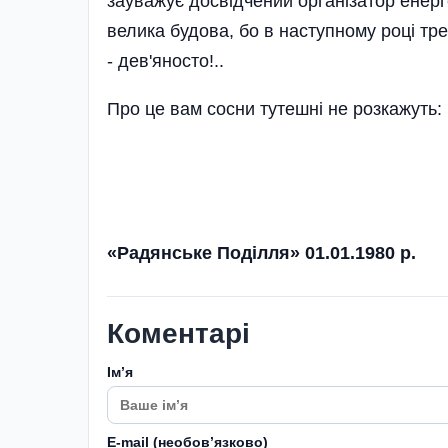
зауважує досвідчений організатор енерг
велика будова, бо в наступному році тре
- дев'яносто!..
Про це вам сосни тутешні не розкажуть:
«Радянське Поділля» 01.01.1980 р.
Коментарі
Імʼя
E-mail (необовʼязково)