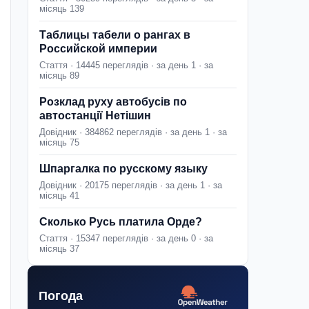
місяць 139
Таблицы табели о рангах в
Российской империи
Стаття · 14445 переглядів · за день 1 · за
місяць 89
Розклад руху автобусів по
автостанції Нетішин
Довідник · 384862 переглядів · за день 1 · за
місяць 75
Шпаргалка по русскому языку
Довідник · 20175 переглядів · за день 1 · за
місяць 41
Сколько Русь платила Орде?
Стаття · 15347 переглядів · за день 0 · за
місяць 37
Погода