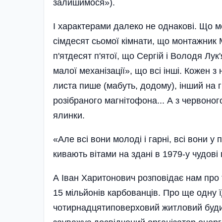
залишимося»).
І характерами далеко не однакові. Що 
сімдесят сьомої кімнати, що монтажник
п'ятдесят п'ятої, що Сергій і Володя Лу
малої механізації», що всі інші. Кожен з 
листа пише (мабуть, додому), інший на гі
розібраного магнітофона... А з червоног
ялинки.
«Але всі вони молоді і гарні, всі вони у
кивають вітами на здані в 1979-у чудові
А Іван Харитонович розповідає нам про т
15 мільйонів карбованців. Про ще одну 
чотирнадцятиповерховий житловий будино