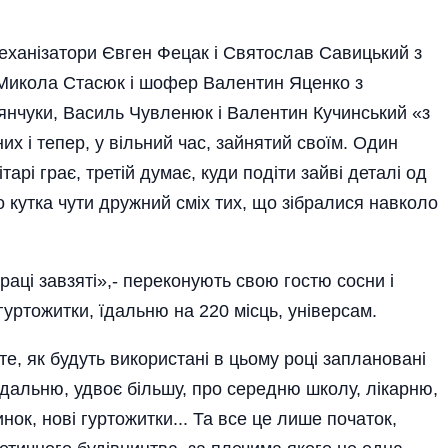
механізатори Євген Фецак і Святослав Савицький з
 Микола Стасюк і шофер Валентин Яценко з
к'янчуки, Василь Чувленюк і Валентин Кучинський «з
них і тепер, у вільний час, зайнятий своїм. Один
тарі грає, третій думає, куди подіти зайві деталі од
о кутка чути дружний сміх тих, що зібралися навколо
 праці завзяті»,- переконують свою гостю сосни і
 гуртожитки, їдальню на 220 місць, універсам.
е, як будуть використані в цьому році заплановані
їдальню, удвоє більшу, про середню школу, лікарню,
к, нові гуртожитки... Та все це лише початок,