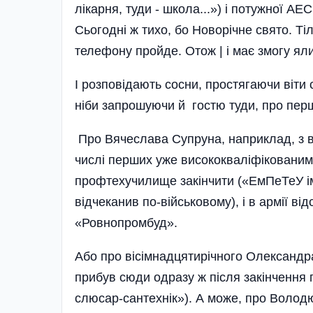
лікарня, туди - школа...») і потужної АЕС 
Сьогодні ж тихо, бо Новорічне свято. Ті
телефону пройде. Отож | і має змогу ял
І розповідають сосни, простягаючи віти 
ніби запрошуючи й гостю туди, про перш
Про Вячеслава Супруна, наприклад, з ві
числі перших уже висококваліфікованим 
профтехучилище закінчити («ЕмПеТеУ і
відчеканив по-військовому), і в армії ві
«Ровнопромбуд».
Або про вісімнадцятирічного Олександра
прибув сюди одразу ж після закінчення 
слюсар-сантехнік»). А може, про Володю