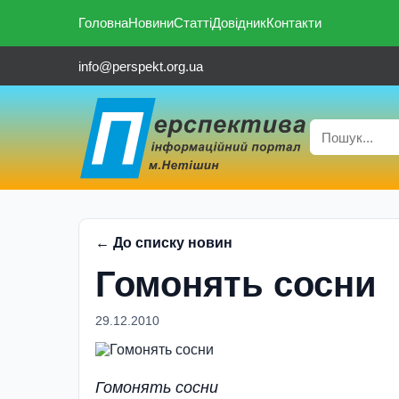
Головна
Новини
Статті
Довідник
Контакти
info@perspekt.org.ua
← До списку новин
Гомонять сосни
29.12.2010
Гомонять сосни