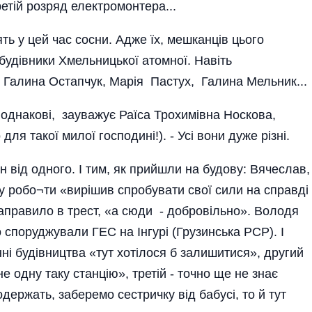
етій розряд електромонтера...
ть у цей час сосни. Адже їх, мешканців цього
– будівники Хмельницької атомної. Навіть
, Галина Остапчук, Марія Пастух, Галина Мельник...
и однакові, зауважує Раїса Трохимівна Носкова,
ля такої милої господині!). - Усі вони дуже різні.
н від одного. І тим, як прийшли на будову: Вячеслав,
жу робо¬ти «вирішив спробувати свої сили на справді
аправило в трест, «а сюди - добровільно». Володя
 споруджували ГЕС на Інгурі (Грузинська PCP). І
нні будівництва «тут хотілося б залишитися», другий
 одну таку станцію», третій - точно ще не знає
одержать, заберемо сестричку від бабусі, то й тут