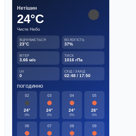
Нетішин
24°C
Чисте Небо
ВІДЧУВАЄТЬСЯ
ВОЛОГІСТЬ
23°C
37%
ВІТЕР
ТИСК
3.66 м/с
1016 гПа
UV
СХІД / ЗАХІД
0
02:48 / 17:50
ПОГОДИННО
02
03
04
05
24°
24°
24°
26°
0%
0%
0%
0%
06
07
08
09