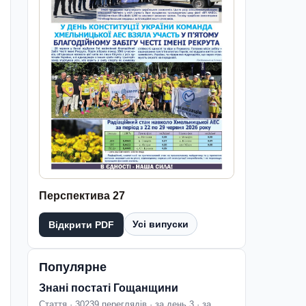
Перспектива 27
Усі випуски
Відкрити PDF
Популярне
Знані постаті Гощанщини
Стаття · 30239 переглядів · за день 3 · за