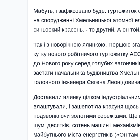
Мабуть, і зафіксовано буде: гуртожиток 
на спорудженні Хмельницької атомної еле
синьоокий красень, - то другий. А он той
Так і з новорічною ялинкою. Першою зга
кутку нового робітничого гуртожитку АЕ
до Нового року серед голубих вагончиків
застати начальника будівництва Хмель
головного інженера Євгена Леонідовича
Доставили ялинку цілком індустріальни
влаштували, і зашепотіла красуня щось
подзвонюючи золотими сережками. Ще п
шумі десятків, сотень машин і механізмі
майбутнього міста енергетиків («Он там б