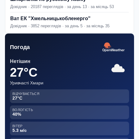
Довідник · 20187 переглядів · за день 13 · за місяць 53
Ват ЕК "Хмельницькобленерго"
Довідник · 3852 переглядів · за день 5 · за місяць 35
Погода
Нетішин
27°C
Уривчасті Хмари
ВІДЧУВАЄТЬСЯ
27°C
ВОЛОГІСТЬ
40%
ВІТЕР
5.3 м/с