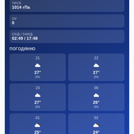
ТИСК
1014 гПа
UV
0
СХІД / ЗАХІД
02:49 / 17:48
ПОГОДИННО
21
22
27°
27°
0%
0%
23
00
27°
26°
0%
0%
01
02
25°
24°