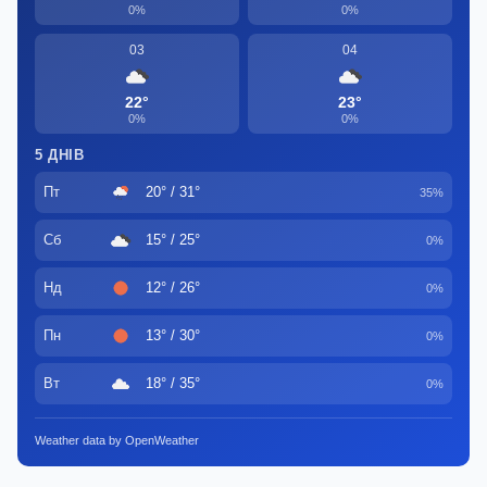
0%
0%
03
04
22°
23°
0%
0%
5 ДНІВ
Пт
20° / 31°
35%
Сб
15° / 25°
0%
Нд
12° / 26°
0%
Пн
13° / 30°
0%
Вт
18° / 35°
0%
Weather data by OpenWeather