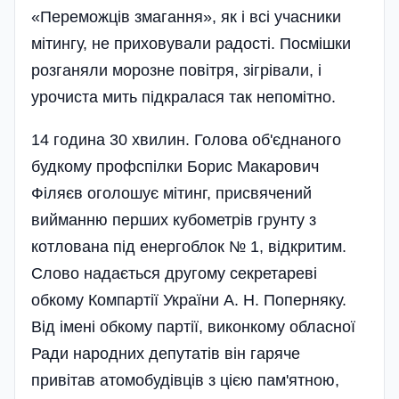
«Переможців змагання», як і всі учасники
мітингу, не приховували радості. Посмішки
розганяли морозне повітря, зігрівали, і
урочиста мить підкралася так непомітно.
14 година 30 хвилин. Голова об'єднаного
будкому профспілки Борис Макарович
Філяєв оголошує мітинг, присвячений
вийманню перших кубометрів грунту з
котлована під енергоблок № 1, відкритим.
Слово надається другому секретареві
обкому Компартії України А. Н. Поперняку.
Від імені обкому партії, виконкому обласної
Ради народних депутатів він гаряче
привітав атомобудівців з цією пам'ятною,