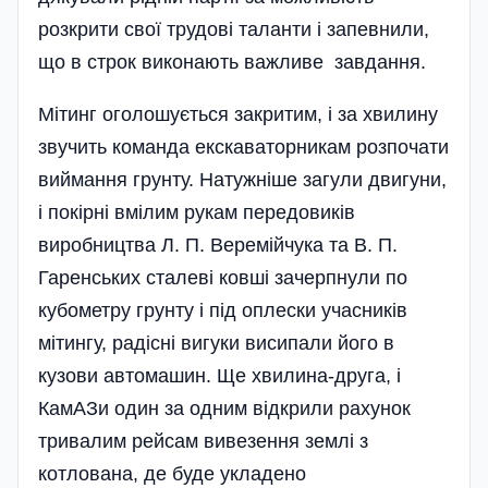
розкрити свої трудові таланти і запевнили,
що в строк виконають важливе завдання.
Мітинг оголошується закритим, і за хвилину
звучить команда екскаваторникам розпочати
виймання грунту. Натужніше загули двигуни,
і покірні вмілим рукам передовиків
виробництва Л. П. Веремійчука та В. П.
Гаренських сталеві ковші зачерпнули по
кубометру грунту і під оплески учасників
мітингу, радісні вигуки висипали його в
кузови автомашин. Ще хвилина-друга, і
КамАЗи один за одним відкрили рахунок
тривалим рейсам вивезення землі з
котлована, де буде укладено