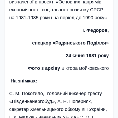
визначеної в проекті «Основних напрямів
економічного і соціального розвитку СРСР
на 1981-1985 роки і на період до 1990 року».
І. Федоров,
спецкор «Радянського Поділля»
24 січня 1981 року
Фото з архіву
Віктора Войковського
На знімках:
С. М. Покотило,- головний інженер тресту
«Південьенергобуд», А. Н. Поперняк, -
секретар Хмельницького обкому КП України,
І. Х. Малюк,- начальник УБ ХАЕС, О. І.