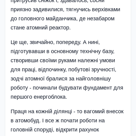
притрусив сні­жок і, здавалось, сосни
приязно задивилися, тягнучись верхівками
до головного майданчика, де незабаром
стане атомний реактор.
Це ще, звичайно, попереду. А нині,
підготувавши в основному технічну базу,
створивши своїми руками належні умови
для праці, відпочинку, побутові зручності,
зодчі атомної бралися за найголовнішу
роботу - починали будувати фундамент для
першого енергоблока.
Праця на кожній ділянці - то вагомий внесок
в атомобуд. І все ж почати роботи на
головній споруді, відкрити рахунок