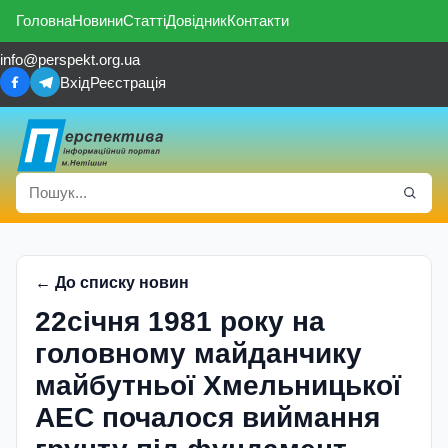
Головна
Новини
Статті
Довідник
Контакти
info@perspekt.org.ua
Вхід
Реєстрація
← До списку новин
22січня 1981 року на
головному майданчику
майбутньої Хмельницької
АЕС почалося виймання