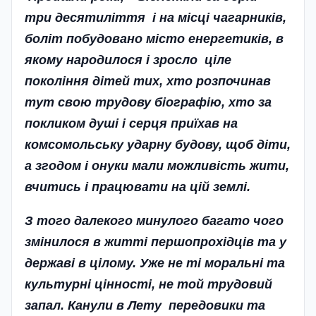
три десятиліття і на місці чагарників,
боліт побудовано місто енергетиків, в
якому народилося і зросло ціле
покоління дітей тих, хто розпочинав
тут свою трудову біографію, хто за
покликом душі і серця приїхав на
комсомольську ударну будову, щоб діти,
а згодом і онуки мали можливість жити,
вчитись і працювати на цій землі.
З того далекого минулого багато чого
змінилося в житті першопрохідців та у
державі в цілому. Уже не ті моральні та
культурні цінності, не той трудовий
запал. Канули в Лету передовики та