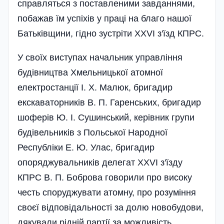
справляться з поставленими завданнями,
побажав їм успіхів у праці на благо нашої
Батьківщини, гідно зустрі­ти XXVI з'їзд КПРС.
У своїх виступах начальник управління
будівництва Хмельницької атомної
електростанції І. X. Малюк, бригадир
екскаваторників В. П. Гаренських, бригадир
шоферів Ю. І. Сушинський, керівник групи
будівельників з Польської Народної
Республіки Е. Ю. Улас, бригадир
опоряджувальників делегат XXVI з'їзду
КПРС В. П. Боброва говорили про високу
честь споруджувати атомну, про розуміння
своєї відповідальності за долю новобудови,
дякували рідній партії за можливість