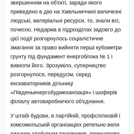
звершенням на об'єкті, заради якого
приведено в дію на Хмельниччині величезні
людські, матеріальні ресурси, то, знали всі,
почесно. Недарма в підрозділах задовго до
цієї події розгорнулось соціалістичне
змагання за право вийняти перші кубометри
грунту під фундамент енергоблока № 1 і
вивезти його. Зрозуміло, суперництво
розгорнулося, передусім, серед
екскаваторників дільниці
«Південьенергобудмехані­зація» і шоферів
філіалу автовиробничого об'є­днання.
У штабі будови, в партійній, профспілковій і
комсомольській організаціях ретельно вели
рахунок здобуткам трудівників, принципово