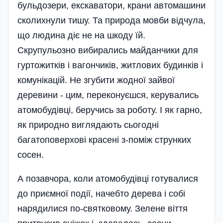
бульдозери, екскаватори, крани автомашини
сколихнули тишу. Та природа мовби відчула,
що людина діє не на шкоду їй.
Скрупульозно вибирались майданчики для
гуртожитків і вагончиків, житлових будинків і
комунікацій. Не згубити жодної зайвої
деревини - цим, переконуєшся, керувались
атомобудівці, беручись за роботу. І як гарно,
як природно виглядають сьогодні
багатоповерхові красені з-поміж струнких
сосен.
А позавчора, коли атомобудівці готувалися
до приємної події, начебто дерева і собі
нарядилися по-святковому. Зелене віття