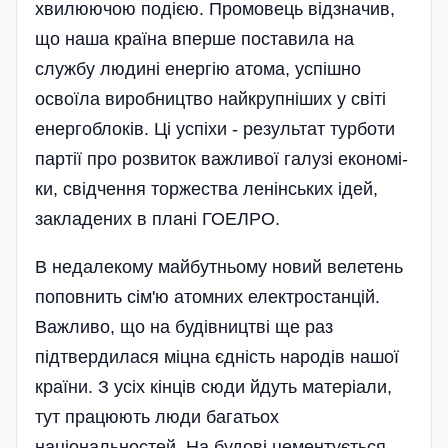
хвилюючою подією. Промовець відзначив,
що наша країна вперше поставила на
службу людині енергію атома, успі­шно
освоїла виробництво найкрупні­ших у світі
енергоблоків. Ці успіхи - результат турботи
партії про розвиток важливої галузі економі­
ки, свідчення торжества лен­і­нських ідей,
закладених в плані ГОЕЛРО.
В недалекому майбутньому новий велетень
поповнить сім'ю атомних електростанцій.
Важливо, що на будівництві ще раз
підтвердилася міцна єдність народів нашої
країни. З усіх кінців сюди йдуть матеріали,
тут працюють люди багатьох
національностей. На будові цементується