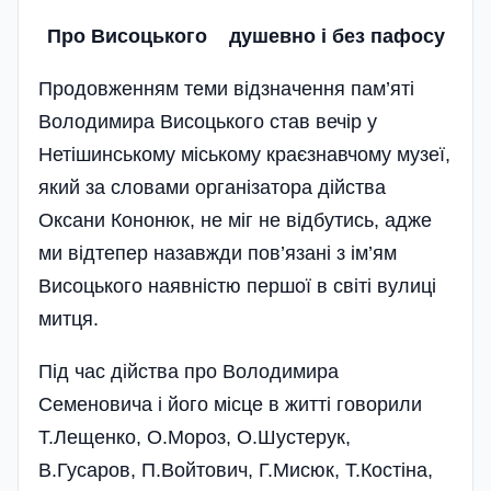
Про Висоцького душевно i без пафосу
Продовженням теми відзначення пам’яті
Володимира Висоцького став вечір у
Нетішинському міському краєзнавчому музеї,
який за словами організатора дійства
Оксани Кононюк, не міг не відбутись, адже
ми відтепер назавжди пов’язані з ім’ям
Висоцького наявністю першої в світі вулиці
митця.
Під час дійства про Володимира
Семеновича і його місце в житті говорили
Т.Лещенко, О.Мороз, О.Шустерук,
В.Гусаров, П.Войтович, Г.Мисюк, Т.Костіна,