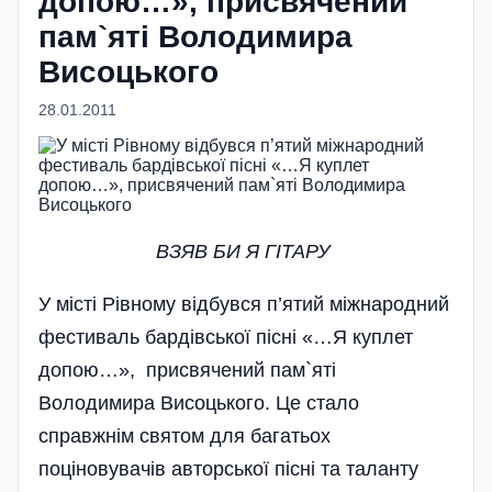
допою…», присвячений
пам`яті Володимира
Висоцького
28.01.2011
ВЗЯВ БИ Я ГIТАРУ
У місті Рівному відбувся п’ятий міжнародний
фестиваль бардівської пісні «…Я куплет
допою…», присвячений пам`яті
Володимира Висоцького. Це стало
справжнім святом для багатьох
поціновувачів авторської пісні та таланту