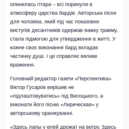
опинилась гітара – всі поринули в
атмосферу царства бардів. Авторська пісня
для чоловіка, який під час показових
виступів десантників одержав важку травму,
стала підмогою для утвердження в житті. У
кожне своє виконання бард вкладає
частинку душі. І це справляє велике
враження­.
Головний редактор газети «Перспектива»
Віктор Гусаров вирішив не
«підлаштовуватись» під Висо­цького, а
виконати його пісню «Лирическая» у
авторському оранжуванні.
«Здесь лапы у елей дрожат на ветру. Здесь