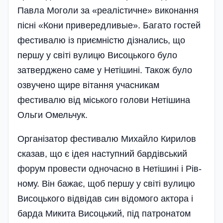
Павла Моголи за «реалістичне» виконання
пісні «Кони привередливые». Багато гостей
фестивалю із приємністю дізнались, що
першу у світі вулицю Висоцького було
затверджено саме у Нетішині. Також було
озвучено щире вітання учасникам
фестивалю від міського голови Нетішина
Ольги Оме­льчук.
Організатор фестивалю Михайло Кирилов
сказав, що є ідея наступний бардівський
форум провести одночасно в Нетішині і Рів­
ному. Він бажає, щоб першу у світі вулицю
Висоцького від­відав син відомого актора і
барда Микита Висоцький, під патронатом