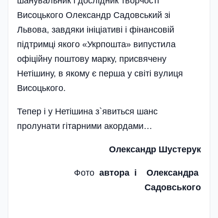
шанувальник і дослідник творчості
Висоцького Олександр Садовський зі
Львова, завдяки іні­ціативі і фінансовій
підтримці якого «Укрпошта» випустила
офіційну поштову марку, присвячену
Нетішину, в якому є перша у світі вулиця
Висоцького.
Тепер і у Нетішина з`явиться шанс
пролунати гітарними акордами…
Олександр Шустерук
Фото
автора і Олександра
Садовського