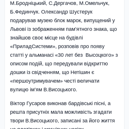
М.Бродніцький, С.Дергачов, М.Омельчук,
Б.Фединчук. Олександр Шустерук
подарував музею блок марок, випущений у
Львові із зображенням пам’ятного знака, що
знайшов своє місце на будівлі
«ПриладСистеми», розповів про появу
статті у альманасі «30 лет без Высоцкого» з
описом подій, що передували відкриттю
дошки із свідченням, що Нетішин є
«першоутримувачем» честі величати
вулицю ім’ям В.Висоцького.
Віктор Гусаров виконав бардівські пісні, а
решта присутніх мала можливість згадати
твори В.Висоцького, записані за його життя