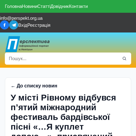
Головна
Новини
Статті
Довідник
Контакти
info@perspekt.org.ua
Вхід
Реєстрація
← До списку новин
У місті Рівному відбувся
п’ятий міжнародний
фестиваль бардівської
пісні «…Я куплет