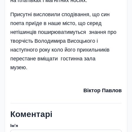
на пла­тівках і магнітних носіях.
Присутні ви­словили сподівання, що син
поета приїде в наше місто, що серед
нетішинців поширюватимуться знання про
творчість Володимира Висоцького і
наступного року коло його прихильників
перестане вміщати гостинна зала
музею.
Віктор Павлов
Коментарі
Імʼя