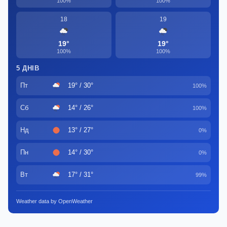
100%
100%
18
19
19°
19°
100%
100%
5 ДНІВ
Пт
19° / 30°
100%
Сб
14° / 26°
100%
Нд
13° / 27°
0%
Пн
14° / 30°
0%
Вт
17° / 31°
99%
Weather data by OpenWeather