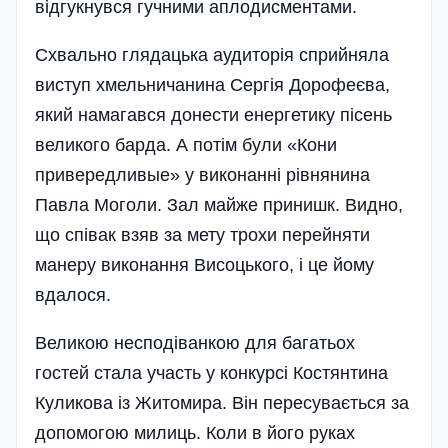
відгукнувся гучними аплодисментами.
Схвально глядацька аудиторія сприйняла
виступ хмельничанина Сергія Дорофеєва,
який намагався донести енергетику пісень
великого барда. А потім були «Кони
привередливые» у виконанні рівнянина
Павла Моголи. Зал майже принишк. Видно,
що співак взяв за мету трохи перейняти
манеру виконання Висоцького, і це йому
вдалося.
Великою несподіванкою для багатьох
гостей стала участь у конкурсі Костянтина
Куликова із Житомира. Він пересувається за
допомогою милиць. Коли в його руках