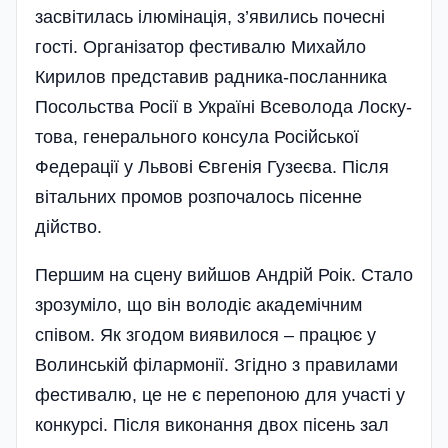
засвітилась ілюмінація, з’явились почесні
гості. Організатор фес­тивалю Михайло
Кирилов представив­ радника-посланника
Посольства Росії в Україні Всеволода Лоску­­­
то­ва, генерального консула Російської
Федерації у Львові Євгенія Гу­зеєва. Після
вітальних промов розпочалось пісенне
дійство.
Першим на сцену вийшов Андрій Роік. Стало
зрозуміло, що він володіє академічним
співом. Як згодом виявилося – працює у
Волинській філармонії. Згідно з правилами
фестивалю, це не є перепоною для участі у
конкурсі. Після виконання двох пісень зал