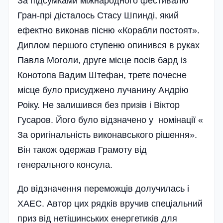
За підсумками міжнародного фестивалю
Гран-прі дісталось Стасу Шпинді, який
ефектно виконав пісню «Корабли постоят».
Диплом першого ступеню опинився в руках
Павла Моголи, друге місце посів бард із
Конотопа Вадим Штефан, третє почесне
місце було прису­джено лучанину Андрію
Роіку. Не залишився без призів і Віктор
Гусаров. Його було відзначено у номінації «
За оригінальність виконавського рішення».
Він також одержав Грамоту від
генерального консула.
До відзначення переможців долучилась і
ХАЕС. Автор цих рядків вручив спеціальний
приз від нетішинських енергетиків для