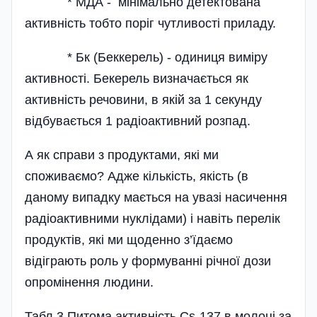
* МДА - мінімально детектована
активність тобто поріг чутливості приладу.
* Бк (Беккерель) - одиниця виміру
активності. Бекерель визначається як
активність речовини, в якій за 1 секунду
відбувається 1 радіоактивний розпад.
А як справи з продуктами, які ми
споживаємо? Адже кількість, якість (в
даному випадку мається на увазі насичення
радіоактивними нуклідами) і навіть перелік
продуктів, які ми щоденно з’їдаємо
відіграють роль у формуванні річної дози
опромінення людини.
Табл.3 Питома активність Cs-137 в молоці за