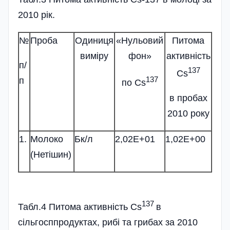
2010 рік.
№
Проба
Одиниця
«Нульовий
Питома
виміру
фон»
активність
п/
137
Cs
137
п
по Cs
в пробах
2010 року
1.
Молоко
Бк/л
2,02Е+01
1,02Е+00
(Нетішин)
137
Табл.4 Питома активність Cs
в
сільгосппродуктах, рибі та грибах за 2010