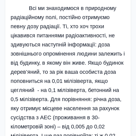
Всі ми знаходимося в природному
радіаційному полі, постійно отримуємо
певну дозу радіації. Ті, хто хоч трохи
цікавився питаннями радіоактивності, не
здивуються наступній інформації: доза
зовнішнього опромінення людини залежить і
від будинку, в якому він живе. Якщо будинок
дерев’яний, то за рік ваша особиста доза
поповниться на 0,01 мілізіверта, якщо
цегляний - на 0,1 мілізіверта, бетонний на
0,5 мілізіверта. Для порівняння: річна доза,
яку отримує місцеве населення за рахунок
сусідства з АЕС (проживання в 30-
кілометровій зоні) – від 0,005 до 0,02
мілізіверта. І ще раз порівняйте: ті ж 0,02