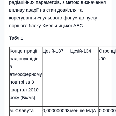
радіаційних параметрів, з метою визначення
впливу аварії на стан довкілля та
корегування «нульового фону» до пуску
першого блоку Хмельницької АЕС.
Табл.1
Концентрації
Цезій-137
Цезій-134
Стронці
радіонуклідів
-90
в
атмосферному
повітрі за 3
квартал 2010
року (Бк/мз)
м. Славута
0,000000098
менше МДА
0,0000