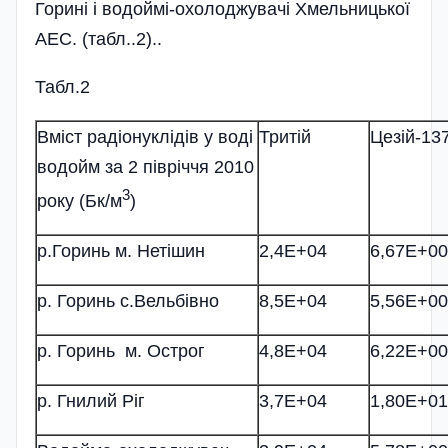
Горині і водоймі-охолоджувачі Хмельницької
АЕС. (табл..2)..
Табл.2
Вміст радіонуклідів у воді
Тритій
Цезій-13
водойм за 2 півріччя 2010
3
року (Бк/м
)
р.Горинь м. Нетішин
2,4Е+04
6,67Е+00
р. Горинь с.Вельбівно
8,5Е+04
5,56Е+00
р. Горинь м. Острог
4,8Е+04
6,22Е+00
р. Гнилий Ріг
3,7Е+04
1,80Е+01