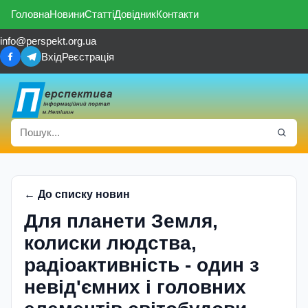
Головна
Новини
Статті
Довідник
Контакти
info@perspekt.org.ua
Вхід
Реєстрація
← До списку новин
Для планети Земля,
колиски людства,
радіоактивність - один з
невід'ємних і головних