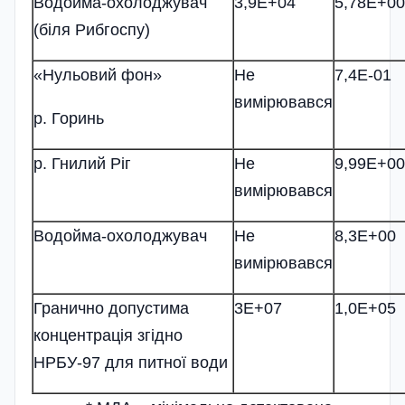
Водойма-охолоджувач
3,9Е+04
5,78Е+00
(біля Рибгоспу)
«Нульовий фон»
Не
7,4Е-01
вимірювався
р. Горинь
р. Гнилий Ріг
Не
9,99Е+00
вимірювався
Водойма-охолоджувач
Не
8,3Е+00
вимірювався
Гранично допустима
3Е+07
1,0Е+05
концентрація згідно
НРБУ-97 для питної води