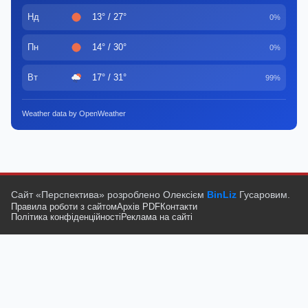
Нд
13° / 27°
0%
Пн
14° / 30°
0%
Вт
17° / 31°
99%
Weather data by OpenWeather
Сайт «Перспектива» розроблено Олексієм
BinLiz
Гусаровим.
Правила роботи з сайтом
Архів PDF
Контакти
Політика конфіденційності
Реклама на сайті