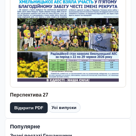
Перспектива 27
Усі випуски
Відкрити PDF
Популярне
Знані постаті Гощанщини