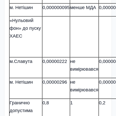
м. Нетішин
0,000000095
менше МДА
0,0000
«Нульовий
фон» до пуску
ХАЕС
м.Славута
0,00000222
не
0,0000
вимірювався
м. Нетішин
0,00000296
не
0,0000
вимірювався
Гранично
0,8
1
0,2
допустима