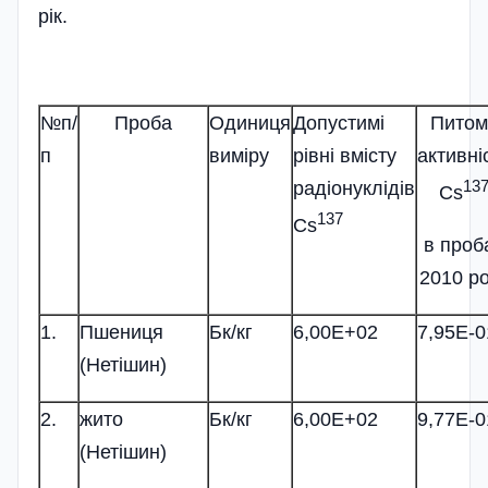
рік.
№п/
Проба
Одиниця
Допустимі
Питом
п
виміру
рівні вмісту
активні
13
радіонуклідів
Cs
137
Cs
в проб
2010 р
1.
Пшениця
Бк/кг
6,00Е+02
7,95Е-0
(Нетішин)
2.
жито
Бк/кг
6,00Е+02
9,77Е-0
(Нетішин)