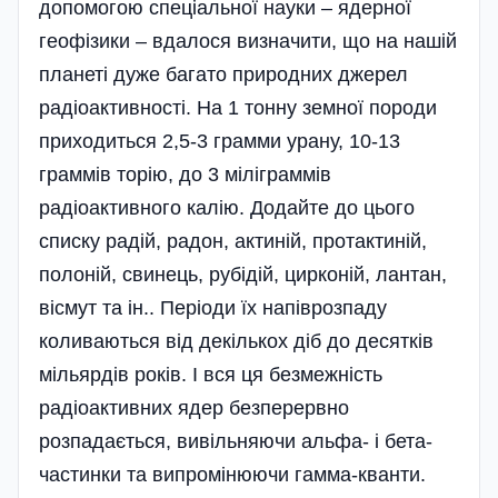
допомогою спеціальної науки – ядерної
геофізики – вдалося визначити, що на нашій
планеті дуже багато природних джерел
радіоактивності. На 1 тонну земної породи
приходиться 2,5-3 грамми урану, 10-13
граммів торію, до 3 міліграммів
радіоактивного калію. Додайте до цього
списку радій, радон, актиній, протактиній,
полоній, свинець, рубідій, цирконій, лантан,
вісмут та ін.. Періоди їх напіврозпаду
коливаються від декількох діб до десятків
мільярдів років. І вся ця безмежність
радіоактивних ядер безперервно
розпадається, вивільняючи альфа- і бета-
частинки та випромінюючи гамма-кванти.