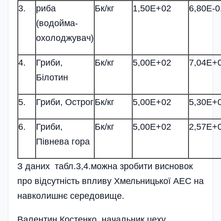
3.
риба
Бк/кг
1,50Е+02
6,80Е-0
(водойма-
охолоджувач)
4.
Гриби,
Бк/кг
5,00Е+02
7,04Е+
Білотин
5.
Гриби, Острог
Бк/кг
5,00Е+02
5,30Е+
6.
Гриби,
Бк/кг
5,00Е+02
2,57Е+
Півнева гора
З даних табл.3,4.можна зробити висновок
про відсутність впливу Хмельницької АЕС на
навколишнє середовище.
Валентин Костенко, начальник цеху