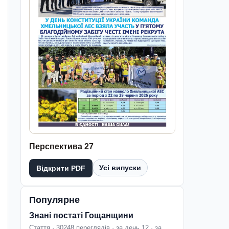
Перспектива 27
Усі випуски
Відкрити PDF
Популярне
Знані постаті Гощанщини
Стаття · 30248 переглядів · за день 12 · за