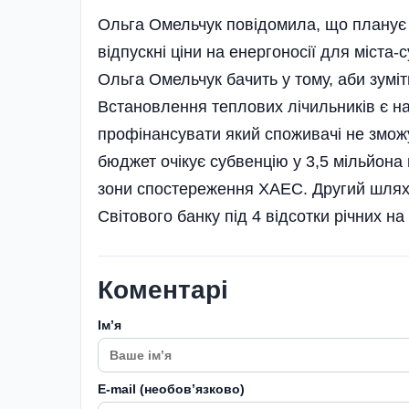
Ольга Омельчук повідомила, що планує 
відпускні ціни на енергоносії для міст
Ольга Омельчук бачить у тому, аби зумі
Встановлення теплових лічильників є на
профінансувати який споживачі не зможу
бюджет очікує субвенцію у 3,5 мільйона
зони спостереження ХАЕС. Другий шлях,
Світового банку під 4 відсотки річних 
Коментарі
Імʼя
E-mail (необовʼязково)