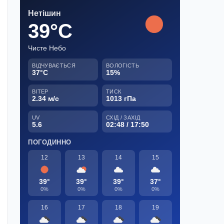
Нетішин
39°C
Чисте Небо
ВІДЧУВАЄТЬСЯ
ВОЛОГІСТЬ
37°C
15%
ВІТЕР
ТИСК
2.34 м/с
1013 гПа
UV
СХІД / ЗАХІД
5.6
02:48 / 17:50
ПОГОДИННО
12
13
14
15
39°
39°
39°
37°
0%
0%
0%
0%
16
17
18
19