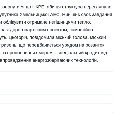
звернутися до НКРЕ, аби ця структура переглянула
а-супутника Хмельницької АЕС. Нинішнє своє завдання
ти облікувати отримане нетішинцями тепло.
разі дороговартісним проектом, самостійно
ть. Цьогоріч, повідомила міський голова, міський
 гривень, що передбачається урядом на розвиток
 із пропонованих мером – спеціальний кредит від
на впровадження енергозберігаючих технологій.