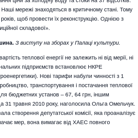
ня ціни за холодну воду та стоки на 37 відсотків.
. Наші мережі знаходяться в критичному стані. Тому
 років, щоб провести їх реконструкцію. Однією з
иційної складової».
шина.
З виступу на зборах у Палаці культури.
ртість теплової енергії не залежить ні від мерії, ні
унальних під­приємств встановлює НКРЕ
роенергетики). Нові тарифи набули чинності з 1
иробництво, транспортування і постачання теплової
для бюджетних установ – 67, 64 грн, іншим
а 31 травня 2010 року, наголосила Ольга Омельчук.
вала створення депутатської комісії, яка проаналізує
начає мер, вона вимагає від ХАЕС повного