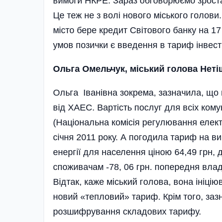
вимоги НКРЕ. Зараз обговорюємо зростан
Це теж не з волі нового міського голови
місто бере кредит Світового банку на 17
умов позички є введення в тариф інвест
Ольга Омельчук, міський голова Неті
Ольга Іванівна зокрема, зазначила, що ва
від ХАЕС. Вартість послуг для всіх ком
(Національна комісія регулювання елект
січня 2011 року. А погодила тариф на в
енергії для населення ціною 64,49 грн, 
споживачам -78, 06 грн. попередня влад
Відтак, каже міський голова, вона ініцію
новий «тепловий» тариф. Крім того, заз
розшифрування складових тарифу.