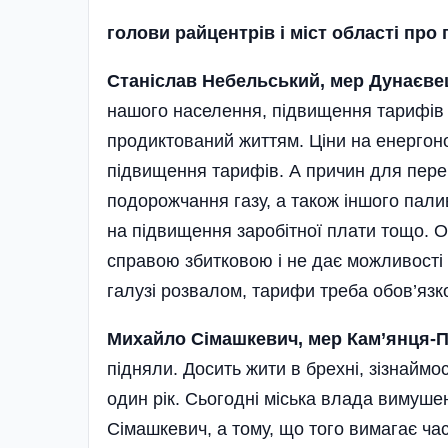
голови райцентрiв i мiст областi про
Станіслав Небельський, мер Дунаєве
нашого населення, підвищення тарифів
продиктований життям. Ціни на енергоносі
підвищення тарифів. А причин для перег
подорожчання газу, а також іншого палив
на підвищення заробітної плати тощо. О
справою збитковою і не дає можливості н
галузі розвалом, тарифи треба обов’язк
Михайло Сімашкевич, мер Кам’янця-По
підняли. Досить жити в брехні, зізнаймо
один рік. Сьогодні міська влада вимуше
Сімашкевич, а тому, що того вимагає ча