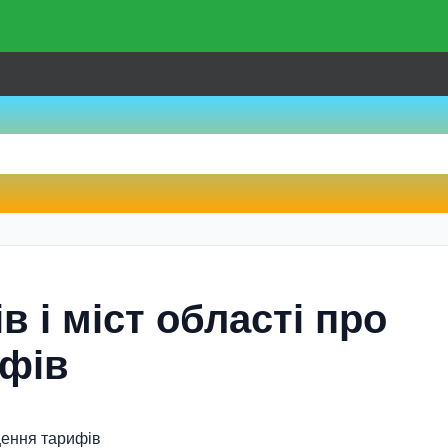
в i мiст областi про
ифiв