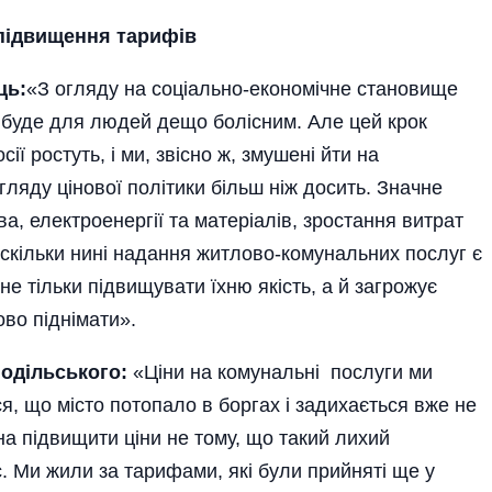
 пiдвищення тарифiв
ць:
«З огляду на соціально-економічне становище
 буде для людей дещо болісним. Але цей крок
ї ростуть, і ми, звісно ж, змушені йти на
ляду цінової політики більш ніж досить. Значне
а, електроенергії та матеріалів, зростання витрат
скільки нині надання житлово-комунальних послуг є
е тільки підвищувати їхню якість, а й загрожує
ово піднімати».
ді­льського:
«Ціни на комунальні послуги ми
ся, що місто потопало в боргах і задихається вже не
на підвищити ціни не тому, що такий лихий
с. Ми жили за тарифами, які були прийняті ще у