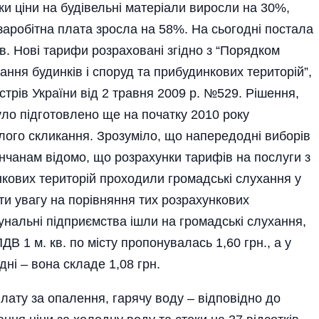
оки ціни на будівельні матеріали виросли на 30%,
заробітна плата зросла на 58%. На сьогодні постала
в. Нові тарифи розраховані згідно з “Порядком
ння будинків і споруд та прибудинкових територій”,
трів України від 2 травня 2009 р. №529. Рішення,
уло підготовлено ще на початку 2010 року
лого скликання. Зрозуміло, що напередодні виборів
янчанам відомо, що розрахунки тарифів на послуги з
нкових територій проходили громадські слухання у
ути увагу на порівняння тих розрахункових
нальні підприємства ішли на громадські слухання,
В 1 м. кв. по місту пропонувалась 1,60 грн., а у
дні – вона складе 1,08 грн.
плату за опалення, гарячу воду – відповідно до