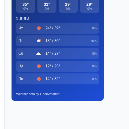
35°
31°
29°
29°
0%
0%
0%
0%
5 ДНІВ
Чт
24° / 39°
0%
Пт
18° / 30°
70%
Сб
14° / 27°
0%
Нд
12° / 26°
0%
Пн
14° / 32°
0%
Weather data by OpenWeather