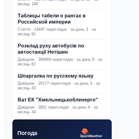
місяць 148
Таблицы табели о рангах в
Российской империи
Стаття · 14447 переглядів · за день 3 · за
місяць 91
Розклад руху автобусів по
автостанції Нетішин
Довідник · 384869 переглядів · за день 8 · за
місяць 82
Шпаргалка по русскому языку
Довідник · 20177 переглядів · за день 3 · за
місяць 43
Ват ЕК "Хмельницькобленерго"
Довідник · 3851 переглядів · за день 4 · за
місяць 34
Погода