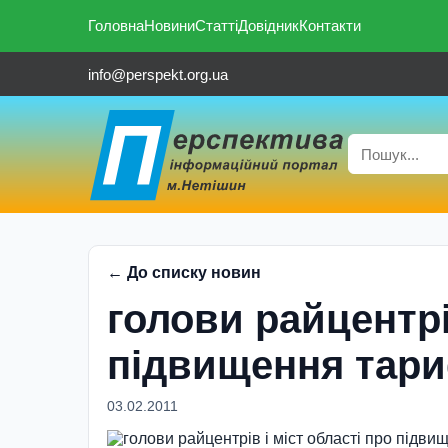
Головна
Новини
Статті
Довідник
Контакти
info@perspekt.org.ua
← До списку новин
голови райцентрi
пiдвищення тар
03.02.2011