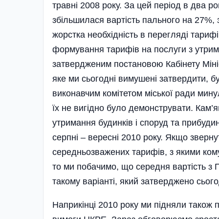
травні 2008 року. За цей період в два р
збільшилася вартість пального на 27%, 
жорстка необхідність в перегляді тарифі
формування тарифів на послуги з утрима
затвердженим постановою Кабінету Мініс
яке ми сьогодні вимушені затвердити, б
виконавчим комітетом міської ради мину
їх не вигідно було демонструвати. Кам’
утримання будинків і споруд та прибуди
серпні – вересні 2010 року. Якщо зверн
середньозважених тарифів, з якими кому
то ми побачимо, що середня вартість з ПД
такому варіанті, який затверджено сього
Наприкінці 2010 року ми підняли також 