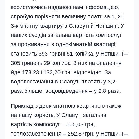
користуючись наданою нам інформацією,
спробую порівняти величину плати за 1, 2 і
3-кімнатну квартиру в Славуті й Нетішині. У
наших сусідів загальна вартість компослуг
за проживання в однокімнатній квартирі
становить 393 гривні 51 копійка, у Нетішині –
305 гривень 29 копійок. З них на опалення
йде 178,23 і 133,20 грн. відповідно. За
водопостачання в Славуті платять у 3,2
раза більше, водовідведення – у 2,8 раза.
Приклад з двокімнатною квартирою також
на нашу користь. У Славуті загальна
вартість компослуг – 565,03 грн,
теплозабезпечення – 252,87грн, у Нетішині –