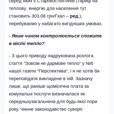
серед яких є Старокостянтинів (тариф на
теплову енергію для населення тут
становить 303,08 грн/Гкал –
ред
.),
перебуваємо у набагато вигідніших умовах.
- Яким чином контролюється спожите
в місті тепло?
- З цього приводу надрукована розлога
стаття "Зовсім не дармове тепло" у №6
нашої газети "Перспектива", і я не хотів би
переповідати викладене в ній. Зазначу
лише, що раніше щомісячна плата за
комунальні послуги визначалася як
середньоузагальнена для будь-якої пори
року. Чинне законодавство суворо