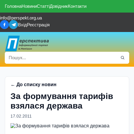
Головна
Новини
Статті
Довідник
Контакти
info@perspekt.org.ua
Вхід
Реєстрація
← До списку новин
За формування тарифів
взялася держава
17.02.2011