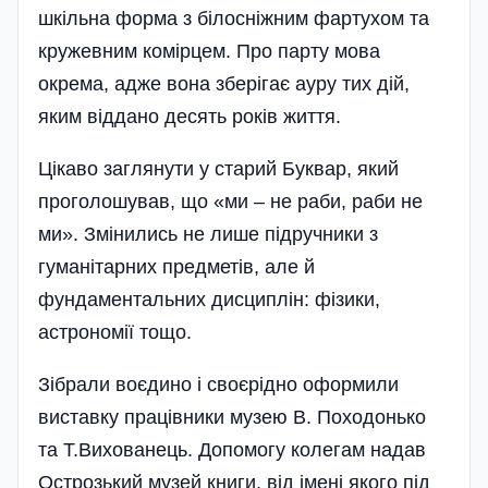
шкільна форма з білосніжним фартухом та
кружевним комірцем. Про парту мова
окрема, адже вона зберігає ауру тих дій,
яким віддано десять років життя.
Цікаво заглянути у старий Буквар, який
проголошував, що «ми – не раби, раби не
ми». Змінились не лише підручники з
гуманітарних предметів, але й
фундаментальних дисциплін: фізики,
астрономії тощо.
Зібрали воєдино і своєрідно оформили
виставку праці­вники музею В. Походонько
та Т.Вихованець. Допомогу колегам надав
Острозький музей книги, від імені якого під