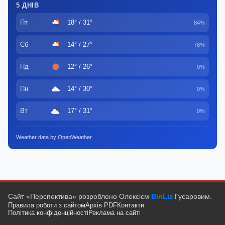
5 ДНІВ
Пт
18° / 31°
84%
Сб
14° / 27°
78%
Нд
12° / 26°
0%
Пн
14° / 30°
0%
Вт
17° / 31°
0%
Weather data by OpenWeather
Сайт «Перспектива» розроблено Олексієм
BinLiz
Гусаровим.
Правила роботи з сайтом
Архів PDF
Контакти
Політика конфіденційності
Реклама на сайті