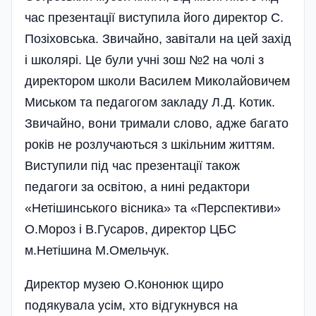
час презентації виступила його директор С.
Позіховська. Звичайно, завітали на цей захід
і школярі. Це були учні зош №2 на чолі з
директором школи Василем Микола­йовичем
Миськом та педагогом закладу Л.Д. Котик.
Звичайно, вони тримали слово, адже багато
років не розлучаються з шкільним життям.
Виступили під час презентації також
педагоги за освітою, а нині редактори
«Нетішинського вісника» та «Перспективи»
О.Мороз і В.Гусаров, директор ЦБС
м.Нетішина М.Омельчук.
Директор музею О.Кононюк щиро
подякувала усім, хто відгукнувся на