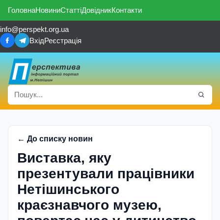
Головна
Новини
Статті
Довідник
Контакти
info@perspekt.org.ua
Вхід
Реєстрація
← До списку новин
Виставка, яку
презентували працівники
Нетішинського
краєзнавчого музею,