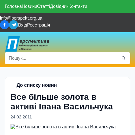
Головна
Новини
Статті
Довідник
Контакти
info@perspekt.org.ua
Вхід
Реєстрація
← До списку новин
Все бiльше золота в
активi Івана Васильчука
24.02.2011