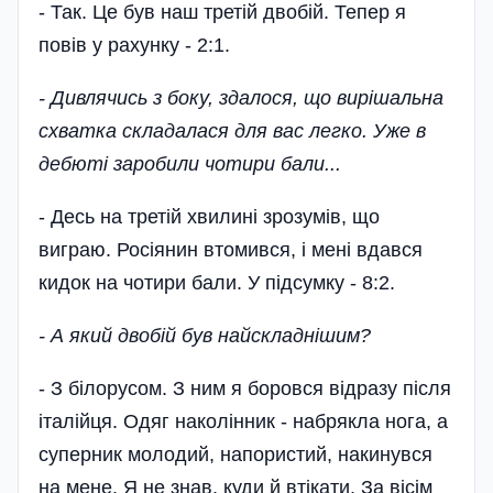
- Так. Це був наш третій двобій. Тепер я
повів у рахунку - 2:1.
- Дивлячись з боку, здалося, що вирішальна
схватка складалася для вас легко. Уже в
дебюті заробили чотири бали...
- Десь на третій хвилині зрозумів, що
виграю. Росіянин втомився, і мені вдався
кидок на чотири бали. У підсумку - 8:2.
- А який двобій був найскладнішим?
- З білорусом. З ним я боровся відразу після
італійця. Одяг нако­лінник - набрякла нога, а
суперник молодий, напористий, накинувся
на мене. Я не знав, куди й втікати. За вісім