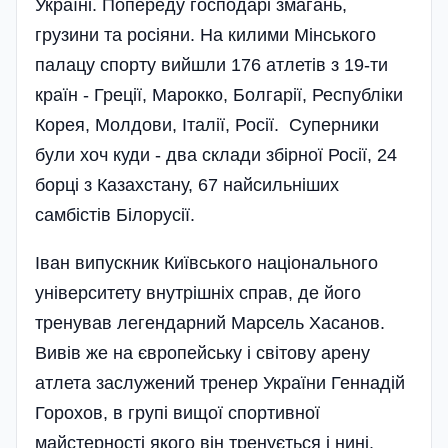
Україні. Попереду господарі змагань,
грузини та росіяни. На килими Мінського
палацу спорту вийшли 176 атлетів з 19-ти
країн - Греції, Марокко, Болгарії, Республіки
Корея, Молдови, Італії, Росії. Суперники
були хоч куди - два склади збірної Росії, 24
борці з Казахстану, 67 найсильніших
самбістів Білорусії.
Іван випускник Київського національного
університету внутрішніх справ, де його
тренував легендарний Марсель Хасанов.
Вивів же на європейську і світову арену
атлета заслужений тренер України Геннадій
Горохов, в групі вищої спор­тивної
майстерності якого він тренується і нині.