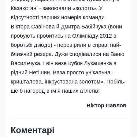
Казахстані - завоювали «золото». У
відсутності перших номерів команди -
Віктора Савінова й Дмитра Бабійчука (вони
пробують пробитись на Олімпіаду 2012 в
боротьбі дзюдо) - перевірили в справі най­
ближчий резерв. Дуже сподівалися на Ваню
Васильчука. І він везе Кубок Лукашенка в
рідний Нетішин. Ваза просто унікальна -
кришталева, інкрустована золотом». Побіль­
ше б нагород в ім я наших атлетів!
Віктор Павлов
Коментарі