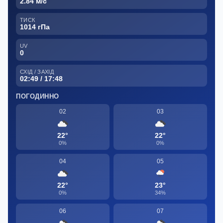
2.84 м/с
ТИСК
1014 гПа
UV
0
СХІД / ЗАХІД
02:49 / 17:48
ПОГОДИННО
02
03
22°
22°
0%
0%
04
05
22°
23°
0%
34%
06
07