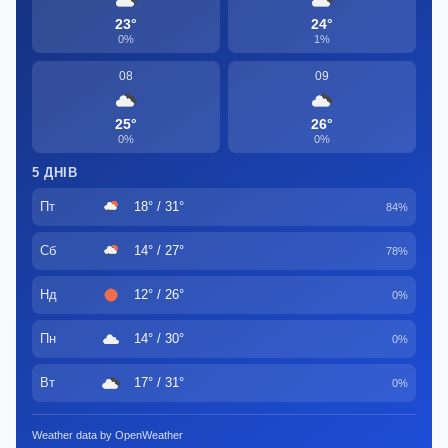
23°
24°
0%
1%
08
09
25°
26°
0%
0%
5 ДНІВ
Пт
18° / 31°
84%
Сб
14° / 27°
78%
Нд
12° / 26°
0%
Пн
14° / 30°
0%
Вт
17° / 31°
0%
Weather data by OpenWeather