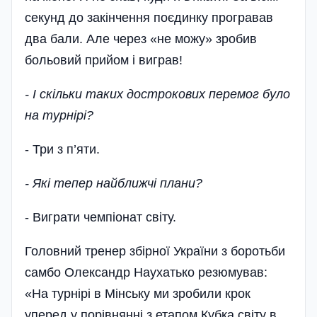
секунд до закінчення поєдинку програвав
два бали. Але через «не можу» зробив
больовий при­йом і виграв!
- І скільки таких дострокових перемог було
на турнірі?
- Три з п’яти.
- Які тепер найближчі плани?
- Виграти чемпіонат світу.
Головний тренер збірної України з боротьби
самбо Олександр Наухатько резюмував:
«На турнірі в Мінську ми зробили крок
уперед у порівнянні з етапом Кубка світу в