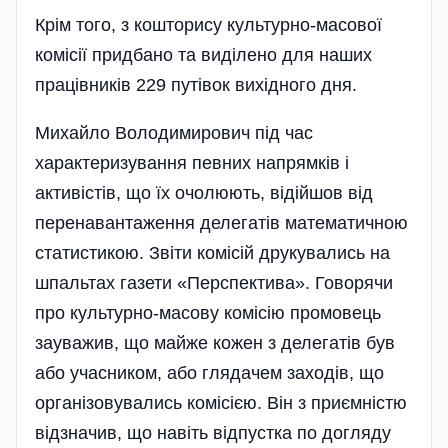
Крім того, з кошторису культурно-масової
комісії придбано та виділено для наших
працівників 229 путівок вихідного дня.
Михайло Володимирович під час
характеризування певних нап­рям­ків і
активістів, що їх очолюють, відійшов від
перенавантаження делегатів математичною
статистикою. Звіти комісій друкувались на
шпальтах газети «Перспектива». Говорячи
про культурно-масову комісію промовець
зауважив, що майже кожен з делегатів був
або учасником, або глядачем заходів, що
органі­зовувались комісією. Він з приємністю
відзначив, що навіть відпустка по догляду