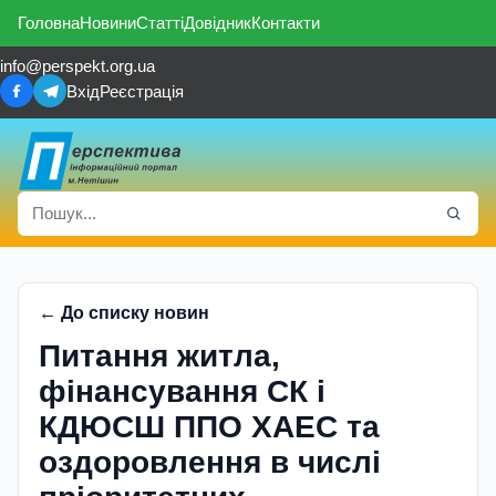
Головна
Новини
Статті
Довідник
Контакти
info@perspekt.org.ua
Вхід
Реєстрація
← До списку новин
Питання житла,
фiнансування СК i
КДЮСШ ППО ХАЕС та
оздоровлення в числi