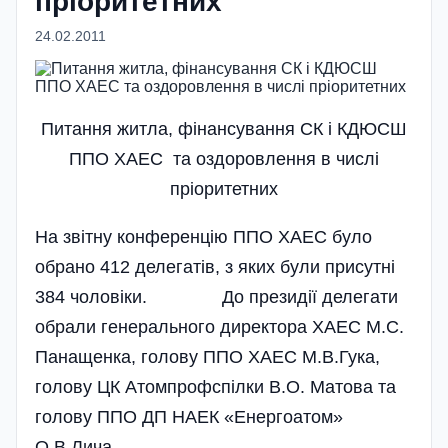
прiоритетних
24.02.2011
Питання житла, фiнансування СК i КДЮСШ
ППО ХАЕС та оздоровлення в числi
прiоритетних
На звітну конференцію ППО ХАЕС було
обрано 412 делегатів, з яких були присутні
384 чоловіки. До президії делегати
обрали генерального директора ХАЕС М.С.
Панащенка, голову ППО ХАЕС М.В.Гука,
голову ЦК Атомпроф­спілки В.О. Матова та
голову ППО ДП НАЕК «Енергоатом»
О.В.Лича.