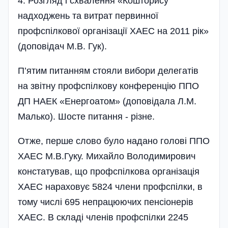
4. Розгляд і схвалення «Кошторису
надходжень та витрат первинної
профспілкової організації ХАЕС на 2011 рік»
(доповідач М.В. Гук).
П’ятим питанням стояли вибори­ делегатів
на звітну профспіл­кову конференцію ППО
ДП НАЕК «Енергоатом» (доповідала Л.М.
Малько). Шосте питання - різне.
Отже, перше слово було надано голові ППО
ХАЕС М.В.Гуку. Михайло Володимирович
констатував, що профспілкова організація
ХАЕС нараховує 5824 члени профспілки, в
тому числі 695 непрацюючих пенсіонерів
ХАЕС. В складі членів профспілки 2245