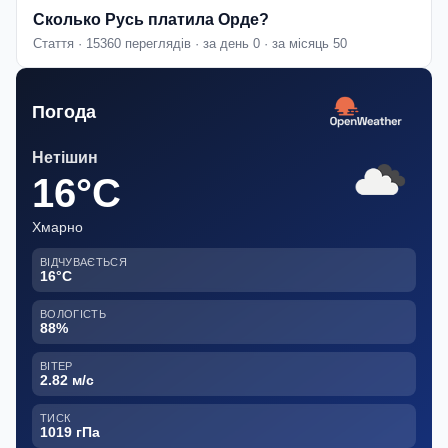
Сколько Русь платила Орде?
Стаття · 15360 переглядів · за день 0 · за місяць 50
Погода
Нетішин
16°C
Хмарно
ВІДЧУВАЄТЬСЯ
16°C
ВОЛОГІСТЬ
88%
ВІТЕР
2.82 м/с
ТИСК
1019 гПа