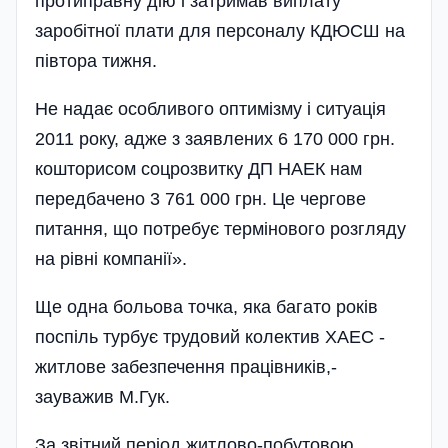
протиправну дію і затримав виплату
заробітної плати для персоналу КДЮСШ на
півтора тижня­.
Не надає особливого оптимізму і ситуація
2011 року, адже з заявлених 6 170 000 грн.
кошторисом соцрозвитку ДП НАЕК нам
передбачено 3 761 000 грн. Це чергове
питання, що потребує термінового розгляду
на рівні компанії».
Ще одна больова точка, яка багато років
поспіль турбує трудовий колектив ХАЕС -
житлове забезпечення праці­вників,-
зауважив М.Гук.
За звітний період житлово-побутовою