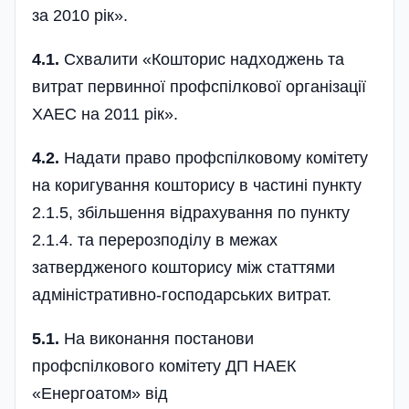
за 2010 рік».
4.1.
Схвалити «Кошторис над­хо­джень та
витрат первинної профспіл­кової організації
ХАЕС на 2011 рік».
4.2.
Надати право профспілковому комітету
на коригування кошто­рису в частині пункту
2.1.5, збільшення відрахування по пункту
2.1.4. та перерозподілу в межах
затвердженого кошторису між статтями
адмі­ністративно-господарських витрат.
5.1.
На виконання постанови
профспілкового комітету ДП НАЕК
«Енергоатом» від