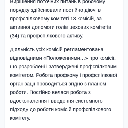
Вирішення поточних питань в робочому
порядку здійснювали постійно діючі в
профспілковому комі­теті 13 комісій, за
активної допомоги голів цехових комітетів
(34) та профспілкового активу.
Діяльність усіх комісій регламентована
відповідними «Положен­нями…» про комісії,
що розроблені і затверджені профспілковим
комітетом. Робота профкому і профспіл­кової
організації проводиться згідно з планом
роботи. Постійно велася робота з
вдосконалення і введення системного
підходу до роботи комісій профспілкового
комітету.