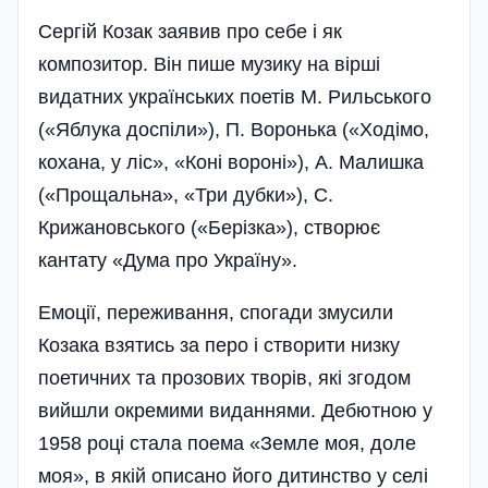
Сергій Козак заявив про себе і як
композитор. Він пише музику на вірші
видатних українських поетів М. Рильського
(«Яблука доспіли»), П. Воронька («Ходімо,
кохана, у ліс», «Коні вороні»), А. Малишка
(«Прощальна», «Три дубки»), С.
Крижановського («Берізка»), створює
кантату «Дума про Україну».
Емоції, переживання, спогади змусили
Козака взятись за перо і створити низку
поетичних та прозових творів, які згодом
вийшли окремими виданнями. Дебютною у
1958 році стала поема «Земле моя, доле
моя», в якій описано його дитинство у селі