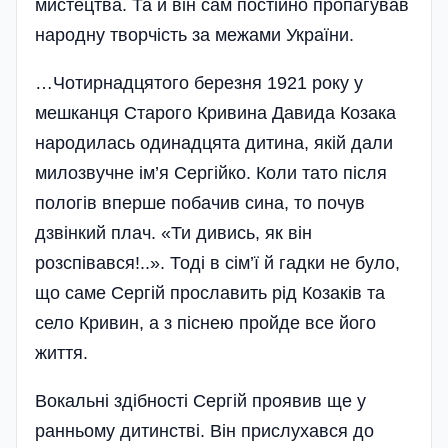
мистецтва. Та й він сам постійно пропагував
народну творчість за межами України.
…Чотирнадцятого березня 1921 року у
мешканця Старого Кривина Давида Козака
народилась одинадцята дитина, якій дали
милозвучне ім’я Сергійко. Коли тато після
пологів вперше побачив сина, то почув
дзвінкий плач. «Ти дивись, як він
розспівався!..». Тоді в сім’ї й гадки не було,
що саме Сергій прославить рід Козаків та
село Кривин, а з піснею пройде все його
життя.
Вокальні здібності Сергій проявив ще у
ранньо­му дитинстві. Він прислухався до