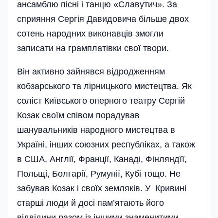
ансамблю пісні і танцю «Славутич». За
сприяння Сергія Давидовича більше двох
сотень народних виконавців змогли
записати на грамплатівки свої твори.
Він активно зайнявся відродженням
кобзарського та лірницького мистецтва. Як
соліст Київ­ського оперного театру Сергій
Козак своїм співом порадував
шанувальників народного мистецтва в
Україні, інших союзних республіках, а також
в США, Англії, Франції, Канаді, Фінляндїї,
Польщі, Болгарії, Румунії, Кубі тощо. Не
забував Козак і своїх земляків. У Кривині
старші люди й досі пам’ятають його
відвідини разом із іншими знаменитими