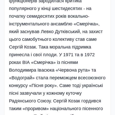
функціонерів зародилася критика
популярного у кінці шестидесятих - на
початку семидесятих років вокально-
інструментального ансамблю «Смерічка»,
який заснував Левко Дутківський, на захист
цього самобутнього колективу став саме
Сергій Козак. Така моральна підримка
принесла і свої плоди. У 1971 та в 1972
роках ВІА «Смерічка» із піснями
Володимира Івасюка «Червона рута» та
«Водограй» стала переможцем всесоюзного
конкурсу «Пісня року». Саме тоді українські
пісні зазвучали у кожному куточку
Радянського Союзу. Сергій Козак гордився
таким «проривом» національного пісенного