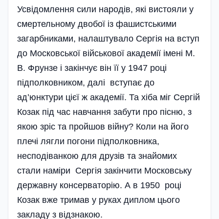
Усвідомлення сили народів, які вистояли у
смертельному двобої із фашистськими
загарбниками, налаштувало Сергія на вступ
до Московської військової академії імені М.
В. Фрунзе і закінчує він її у 1947 році
підполковником, далі вступає до
ад’юнктури цієї ж академії. Та хіба міг Сергій
Козак під час навчання забути про пісню, з
якою зріс та пройшов війну? Коли на його
плечі лягли погони підполковника,
несподіванкою для друзів та знайомих
стали наміри Сергія закінчити Московську
державну консерваторію. А в 1950 році
Козак вже тримав у руках диплом цього
закладу з відзнакою.