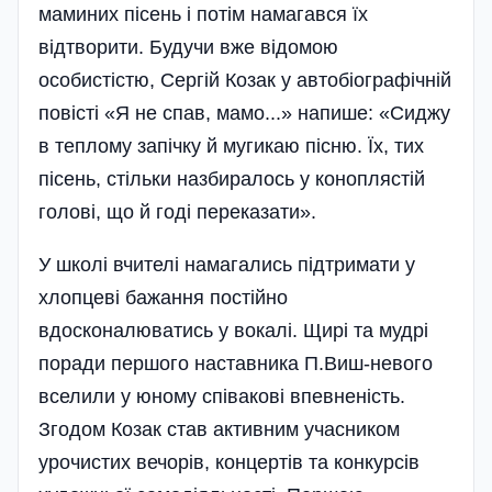
маминих пісень і потім намагався їх
відтворити. Будучи вже відомою
особистістю, Сергій Козак у автобіографічній
повісті «Я не спав, мамо...» напише: «Сиджу
в теплому запічку й мугикаю пісню. Їх, тих
пісень, стільки назби­ралось у коноплястій
голові, що й годі переказати».
У школі вчителі намагались підтримати у
хлопцеві бажання постійно
вдосконалюватись у вокалі. Щирі та мудрі
поради першого наставника П.Виш­-­нево­го
вселили у юному співакові впевненість.
Згодом Козак став активним учасником
урочистих вечор­ів, концертів та конкурсів