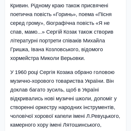
Кривин. Рідному краю також присвячені
поетична повість «Горинь», поема «Пісня
серед грому», біографічна повість «Я не
спав, мамо...» Сергій Козак також створив
літературні портрети співаків Михайла
Гришка, Івана Козловського, відомого
хормейстра Миколи Верьовки.
У 1960 році Сергія Козака обрано головою
музично-хорового товариства України. Він
доклав багато зусиль, щоб в Україні
відкривались нові музичні школи, допоміг у
створенні оркестру народних інструментів,
чоловічої хорової капели імені Л.Ревуцького,
камерного хору імені Лятошинського,