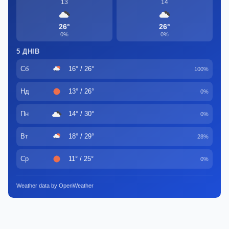
13
14
26°
26°
0%
0%
5 ДНІВ
Сб
16° / 26°
100%
Нд
13° / 26°
0%
Пн
14° / 30°
0%
Вт
18° / 29°
28%
Ср
11° / 25°
0%
Weather data by OpenWeather