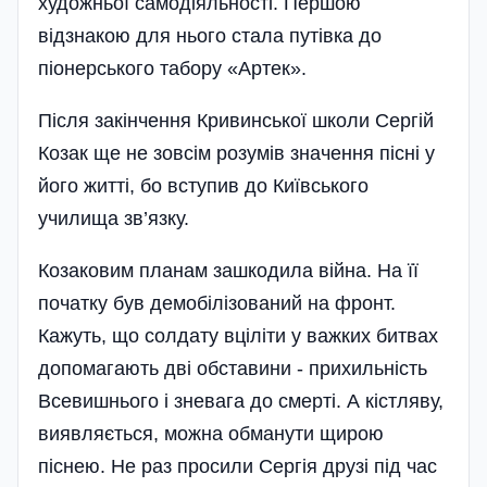
художньої самодіяльності. Першою
відзнакою для нього стала путівка до
піонерського табору «Артек».
Після закінчення Кривинської школи Сергій
Козак ще не зовсім розумів значення пісні у
його житті, бо вступив до Київського
училища зв’язку.
Козаковим планам зашкодила війна. На її
початку був демобілізований на фронт.
Кажуть, що солдату вціліти у важких битвах
допомагають дві обставини - прихильність
Всевишнього і зневага до смерті. А кістляву,
виявляється, можна обманути щирою
піснею. Не раз просили Сергія друзі під час