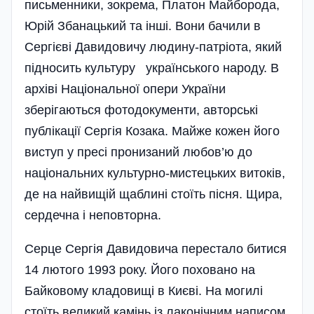
письменники, зокрема, Платон Майборода,
Юрій Збанацький та інші. Вони бачили в
Сергієві Давидовичу людину-патріота, який
підносить культуру українського народу. В
архіві Національної опери України
зберігаються фотодокументи, авторські
публікації Сергія Козака. Майже кожен його
виступ у пресі пронизаний любов’ю до
національних культурно-мистецьких витоків,
де на найвищій щаблині стоїть пісня. Щира,
сердечна і неповторна.
Серце Сергія Давидовича перестало битися
14 лютого 1993 року. Його поховано на
Байковому кла­довищі в Києві. На могилі
стоїть вели­кий камінь із лаконічним написом