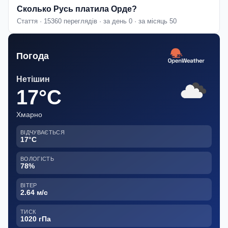
Сколько Русь платила Орде?
Стаття · 15360 переглядів · за день 0 · за місяць 50
Погода
Нетішин
17°C
Хмарно
ВІДЧУВАЄТЬСЯ
17°C
ВОЛОГІСТЬ
78%
ВІТЕР
2.64 м/с
ТИСК
1020 гПа