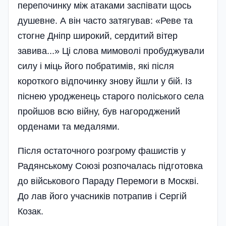
перепочинку між атаками заспівати щось
душевне. А він часто затягував: «Реве та
стогне Дніпр широкий, сердитий вітер
завива...» Ці слова мимоволі пробуджували
силу і міць його побрати­мів, які після
короткого відпочинку знову йшли у бій. Із
піснею уродженець старого поліського села
пройшов всю війну, був нагороджений
орденами та медалями.
Після остаточного розгрому фашистів у
Радянському Союзі розпочалась підготовка
до військового Параду Перемоги в Москві.
До лав його учасників потрапив і Сергій
Козак.