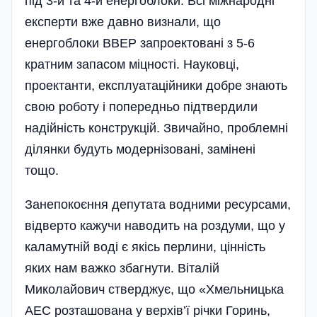
під 3-й та 4-й енергоблоки. Всі міжнародні
експерти вже давно визнали, що
енергоблоки ВВЕР запроектовані з 5-6
кратним запасом міцності. Науковці,
проектанти, експлуатаційники добре знають
свою роботу і попередньо підтвердили
надійність конструкцій. Звичайно, проблемні
ділянки будуть модернізовані, замінені
тощо.
Занепокоєння депутата водними ресурсами,
відверто кажучи наводить на роздуми, що у
каламутній воді є якісь перлини, цінність
яких нам важко збагнути. Віталій
Миколайович стверджує, що «Хмельницька
АЕС розташована у верхів’ї річки Горинь,