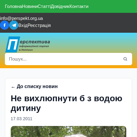
Головна
Новини
Статті
Довідник
Контакти
info@perspekt.org.ua
Вхід
Реєстрація
← До списку новин
Не вихлюпнути б з водою
дитину
17.03.2011