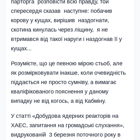
парторга розповісти всю правду, той
спересердя сказав наступне: побачив
корову у кущах, вирішив наздогнати,
скотина кинулась через ліщину, я не
втримався від такої наруги і наздогнав її у
кущах...
Розумієте, що це певною мірою стьоб, але
як розмірковувати інакше, коли очевидність
піддається не просто сумніву, а вимагає
кваліфі­кованого пояснення у даному
випадку не від когось, а від Кабміну.
У статті «Добудова ядерних реакторів на
ХАЕС, запитання на громадські слухання»,
видрукованій 3 березня поточного року в