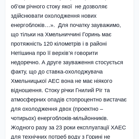
об’єм річного стоку якої не дозволяє
здійснювати охолодження нових
енергоблоків…». Для початку зауважимо,
що тільки на Хмельниччині Горинь має
протяжність 120 кілометрів і в районі
Нетішина про її верхі­в’я говорити
недоречно. А друге зауваження стосується
факту, що до ставка-охолоджувача
Хмельницької АЕС вона не має ніякого
відношення. Стоку річки Гнилий Ріг та
атмосферних опа­дів стопроцентно вистачає
для охолодження двох (проектно –
чотирьох) енергоблоків-мільйонників.
Жодного разу за 23 роки експлуатації ХАЕС
для технічних потреб воду з Горині не