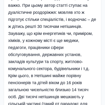
важко. При цьому автор статті ступає на
дуалістичне роздоріжжя: мовляв хто ж
підготує стільки спеціалістів, і водночас – де
ж дітись решті 30 тисячам нетішинців.
Зауважу, що крім енергетиків чи, приміром,
хіміків, у кожному місті є ще медики,
педагоги, працівники сфери
обслуговування, державних установ,
закладів культури та спорту, житлово-
комунального сектора, будівельники і т.д.
Крім цього, в Нетішині майже порівну
пенсіонерів та дітей віком до 16 років
загальною чисельністю близько 14 тисяч
осіб. Дві тисячі нетішинців мешкають у
сільській частині (такий от парадокс для