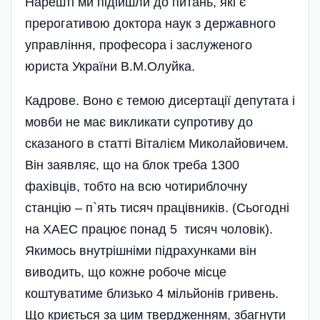
Нарешті ми підійшли до питань, які є
прерогативою доктора наук з державного
управління, професора і заслуженого
юриста України В.М.Олуйка.
Кадрове. Воно є темою дисертації депутата і
мовби не має викликати супротиву до
сказаного в статті Віталієм Миколайовичем.
Він заявляє, що на блок треба 1300
фахівців, тобто на всю чотириблочну
станцію – п`ять тисяч працівників. (Сьогодні
на ХАЕС працює понад 5 тисяч чоловік).
Якимось внутрішніми підрахунками він
виводить, що кожне робоче місце
коштуватиме близько 4 мільйонів гривень.
Що криється за цим твердженням, збагнути