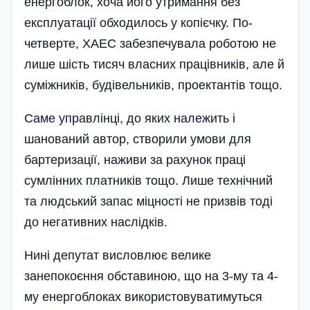
енергоблок, хоча його утримання без
експлуатації обходилось у копієчку. По-
четверте, ХАЕС забезпечувала роботою не
лише шість тисяч власних працівників, але й
суміжників, будівельників, проектантів тощо.
Саме управлінці, до яких належить і
шанований автор, створили умови для
бартеризації, наживи за рахунок праці
сумлінних платників тощо. Лише технічний
та людський запас міцності не призвів тоді
до негативних наслідків.
Нині депутат висловлює велике
занепокоєння обставиною, що на 3-му та 4-
му енергоблоках використовуватимуться