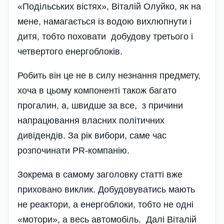
«Поді­льських вістях», Віталій Олуйко, як на
мене, намагається із водою вихлюпнути і
дитя, тобто поховати добудову третього і
четвертого енергоблоків.
Робить він це не в силу незнання предмету,
хоча в цьому компоненті також багато
прогалин, а, швидше за все, з причини
напрацювання власних політичних
дивідендів. За рік вибори, саме час
розпочинати PR-компанію.
Зокрема в самому заголовку статті вже
приховано виклик. Добудовуватись мають
не реактори, а енергоблоки, тобто не одні
«мотори», а весь автомобіль. Далі Віталій