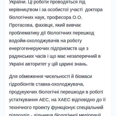
України. Ці роботи проводяться під
керівництвом і за особистої участі доктора
біологічних наук, професора О.О.
Протасова, фахівця, який вивчає
проблематику дії біологічних перешкод
водойм-охолоджувачів на роботу
енергогенеруючих підприємств ще з
радянських часів і що має незаперечний в
Україні авторитет у цій царині знань.
Для обмеження чисельності й біомаси
гідробіонтів ставка-охоло­джувача,
продукуючих біологічні перешкоди в роботі
устаткування АЕС, на ХАЕС відповідно до її
технічного проекту функціонує спеціальний
підрозділ - дільниця біологічної меліорації