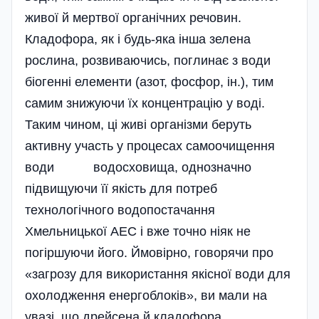
живої й мертвої органічних речовин.
Кладофора, як і будь-яка інша зелена
рослина, розвиваючись, поглинає з води
біогенні елементи (азот, фосфор, ін.), тим
самим знижуючи їх концентрацію у воді.
Таким чином, ці живі організми беруть
активну участь у процесах самоочищення
води водосховища, однозначно
підвищуючи її якість для потреб
технологічного водопостачання
Хмельницької АЕС і вже точно ніяк не
погіршуючи його. Ймовірно, говорячи про
«загрозу для використання якісної води для
охоло­дження енергоблоків», ви мали на
увазі, що дрейсена й кладо­фо­ра,