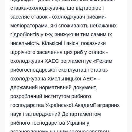
ставка-охолоджувача, що відтворює і
заселяє ставок - охолоджувач рибами-
меліораторами, які споживають небажаних
гідробі­онтів у їжу, знижуючи тим самим їх
чисельність. Кількісні і якісні показники
щорічного заселення цих риб у ставок -
охолоджувач ХАЕС регламентує «Режим
рибогосподарської експлуатації ставка-
охолоджувача Хмельницької АЕС» -
державний нормативний документ,
розроблений Інститутом рибного
господарства Української Академії аграрних
наук і затверджений Департаментом
рибного господарства України у
встановленому чинним законодавством