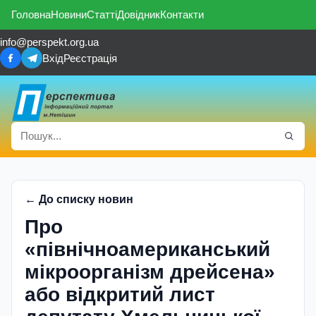
Головна
Новини
Статті
Довідник
Контакти
info@perspekt.org.ua
Вхід
Реєстрація
← До списку новин
Про
«північноамериканський
мікроорганізм дрейсена»
або відкритий лист