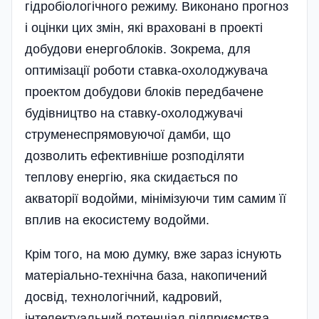
гідробіологі­чного режиму. Виконано прогноз
і оцінки цих змін, які враховані в проекті
добудови енергоблоків. Зокрема, для
оптимізації роботи ставка-охолоджувача
проектом добудови блоків передбачене
будівництво на ставку-охолоджувачі
струмене­спрямовуючої дамби, що
дозволить ефективніше розподіляти
теплову енергію, яка скидається по
акваторії водойми, мінімізуючи тим самим її
вплив на екосистему водойми.
Крім того, на мою думку, вже зараз існують
матеріально-технічна база, накопи­чений
досвід, технологічний, кадровий,
інтелектуальний потенціал підприємства,