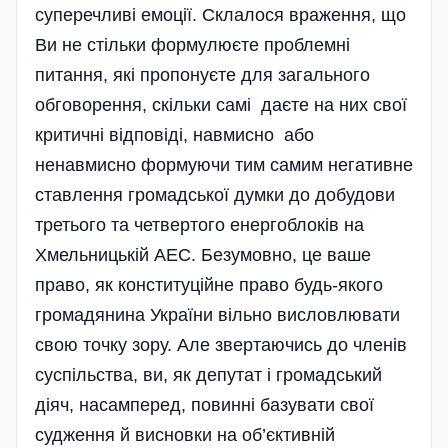
суперечливі емоції. Склалося враження, що
Ви не стільки формулюєте проблемні
питання, які пропонуєте для загального
обговорення, скільки самі даєте на них свої
критичні відповіді, навмисно або
ненавмисно формуючи тим самим негативне
ставлення громадської думки до добудови
третього та четвертого енерго­блоків на
Хмельницькій АЕС. Без­умовно, це ваше
право, як консти­туційне право будь-якого
громадянина України вільно висловлювати
свою точку зору. Але звертаючись до членів
суспільства, ви, як депутат і громадський
діяч, насамперед, повинні базувати свої
судження й висновки на об’єктивній