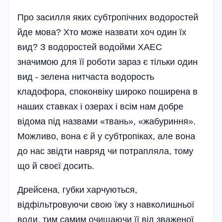
Про засилля яких субтропічних водоростей
йде мова? Хто може назвати хоч один їх
вид? З водоростей водойми ХАЕС
значимою для її роботи зараз є тільки один
вид - зелена нитчаста водорость
кладофора, споконвіку широко поширена в
наших ставках і озерах і всім нам добре
відома під назвами «твань», «жабуриння».
Можливо, вона є й у субтропіках, але вона
до нас звідти навряд чи потрапляла, тому
що й своєї досить.
Дрейсена, губки харчуються,
відфільтровуючи свою їжу з навколишньої
води, тим самим очищаючи її від зваженої