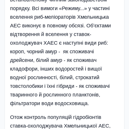
порядку. Всі вимоги «Режиму...» у частині
вселення риб-меліораторів Хмельницька
АЕС виконує в повному обсязі. Об’єктами
відтворення й вселення у ставок-
охолоджувач ХАЕС є наступні види риб:
короп, чорний амур - як споживачі
дрейсени, білий амур - як споживач
кладофори, інших водоростей і вищої
водної рослинності, білий, строкатий
товстолобики і їхні гібриди - як споживачі
тваринного й рослинного планктонів,
фільтратори води водосховища.
Отож контроль популяцій гідробіонтів
ставка-охоло­джувача Хмельницької АЕС,