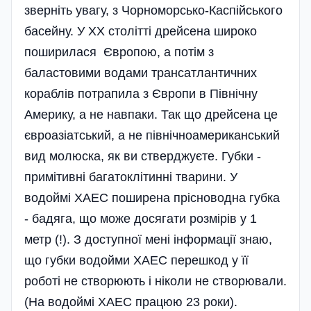
зверніть увагу, з Чорноморсько-Каспійського
басейну. У ХХ столітті дрейсена широко
поширилася Європою, а потім з
баластовими водами трансатлантичних
кораблів потрапила з Європи в Північну
Америку, а не навпаки. Так що дрейсена це
євроазіатський, а не північноамериканський
вид молюска, як ви стверджуєте. Губки -
примітивні багатоклітинні тварини. У
водоймі ХАЕС поширена прісноводна губка
- бадяга, що може досягати розмірів у 1
метр (!). З доступної мені інформації знаю,
що губки водойми ХАЕС перешкод у її
роботі не створюють і ніколи не створювали.
(На водоймі ХАЕС працюю 23 роки).