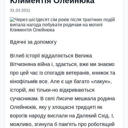
Климентія Олейнюка
31.03.2011
Вдячнi за допомогу
Вглиб історії віддаляється Велика
Вітчизняна війна і, здається, вже ми знаємо
про цей час із спогадів ветеранів, книжок та
кіно­філь­мів все. Але є ще багато «лакун»,
історій, які тільки-но відкриваються
сучасникам. В селі Лисиче мешкала родина
Олейнюків, яку у злощасні тридцяті як
ворогів народу вислали на Далекий Схід. І,
можливо, згинула б пам’ять про роботящий