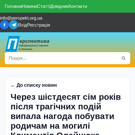
Головна
Новини
Статті
Довідник
Контакти
info@perspekt.org.ua
Вхід
Реєстрація
← До списку новин
Через шістдесят сім років
після трагічних подій
випала нагода побувати
родичам на могилі