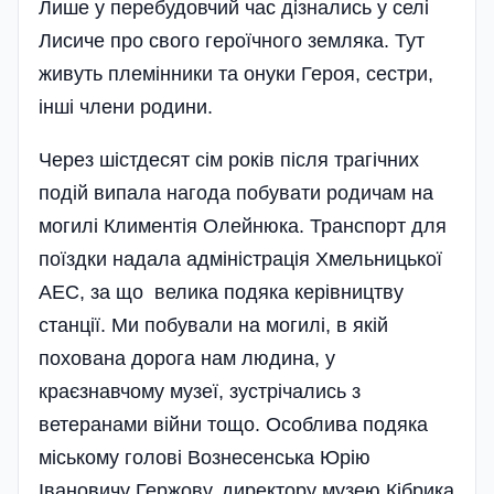
Лише у перебудовчий час дізнались у селі
Лисиче про свого героїчного земляка. Тут
живуть племінники та онуки Героя, сестри,
інші члени родини.
Через шістдесят сім років після трагічних
подій випала нагода побувати родичам на
могилі Климентія Олейнюка. Транспорт для
поїздки надала адміністрація Хмельницької
АЕС, за що велика подяка керівництву
станції. Ми побували на могилі, в якій
похована дорога нам людина, у
краєзнавчому музеї, зустрічались з
ветеранами війни тощо. Особлива подяка
міському голові Вознесенська Юрію
Івановичу Гержову, директору музею Кібрика