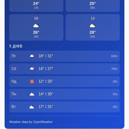
24°
25°
1%
0%
09
10
26°
28°
0%
0%
5 ДНІВ
Пт
18° / 31°
84%
Сб
14° / 27°
78%
Нд
12° / 26°
0%
Пн
14° / 30°
0%
Вт
17° / 31°
0%
Weather data by OpenWeather