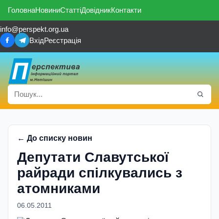
Головна
Новини
Статті
Довідник
Контакти
info@perspekt.org.ua
Вхід
Реєстрація
← До списку новин
Депутати Славутської
райради спілкувались з
атомниками
06.05.2011