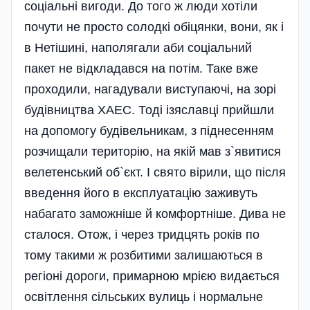
соціальні вигоди. До того ж люди хотіли
почути не просто солодкі обіцянки, вони, як і
в Нетішині, наполягали аби соціальний
пакет не відкладався на потім. Таке вже
проходили, нагадували виступаючі, на зорі
будівництва ХАЕС. Тоді ізяславці прийшли
на допомогу будівельникам, з піднесенням
розчищали територію, на якій мав з`явитися
велетенський об`єкт. І свято вірили, що після
введення його в експлуатацію заживуть
набагато заможніше й комфортніше. Дива не
сталося. Отож, і через тридцять років по
тому такими ж розбитими залишаються в
регіоні дороги, примарною мрією видається
освіт­лення сіль­ських вулиць і нормальне