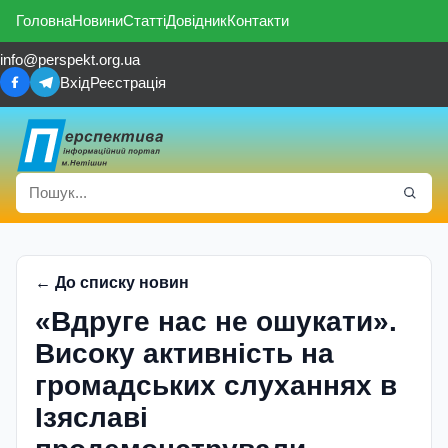
Головна
Новини
Статті
Довідник
Контакти
info@perspekt.org.ua
Вхід
Реєстрація
← До списку новин
«Вдруге нас не ошукати».
Високу активність на
громадських слуханнях в
Ізяславі