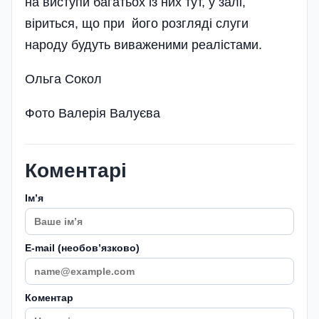
на виступи багатьох із них тут, у залі,
віриться, що при його розгляді слуги
народу будуть виваженими реалістами.
Ольга Сокол
Фото Валерія Валуєва
Коментарі
Імʼя
E-mail (необовʼязково)
Коментар