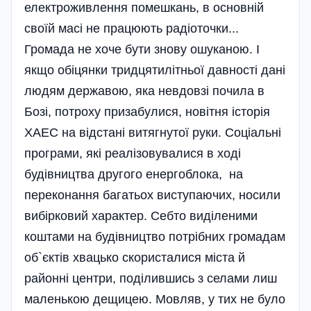
електроживлення помешкань, в основній
своїй масі не працюють радіоточки...
Громада не хоче бути знову ошуканою. І
якщо обіцянки тридцятилітньої давності дані
людям державою, яка невдовзі почила в
Бозі, потроху призабулися, новітня історія
ХАЕС на відстані витягнутої руки. Соці­альні
програми, які реалізовувалися в ході
будівництва другого енергоблока, на
переконання багатьох виступаючих, носили
ви­­бір­­ковий характер. Себто виділеними
коштами на будівництво потрібних громадам
об`єктів хвацько скористалися міста й
районні центри, поділившись з селами лиш
маленькою дещицею. Мовляв, у тих не було