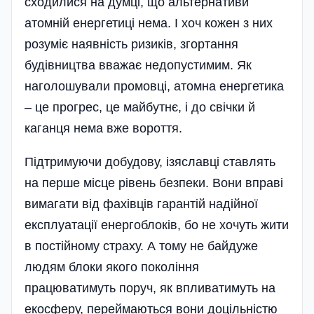
сходилися на думці, що альтернативи
атомній енергетиці нема. І хоч кожен з них
розуміє наявність ризиків, згортання
будівництва вважає недопустимим. Як
наголошували промовці, атомна енергетика
– це прогрес, це майбутнє, і до свічки й
каганця нема вже вороття.
Підтримуючи добудову, ізяславці ставлять
на перше місце рівень безпеки. Вони вправі
вимагати від фахівців гарантій надійної
експлуатації енергоблоків, бо не хочуть жити
в постійному страху. А тому не байдуже
людям блоки якого покоління
працюватимуть поруч, як впливатимуть на
екосферу, переймаються вони доцільністю