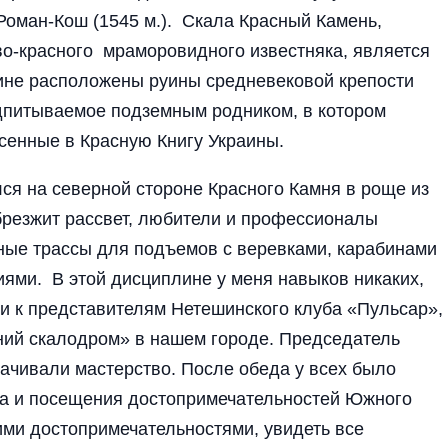
оман-Кош (1545 м.). Скала Красный Камень,
во-красного мраморовидного известняка, является
ине расположены руины средневековой крепости
одпитываемое подземным родником, в котором
енные в Красную Книгу Украины.
ся на северной стороне Красного Камня в роще из
абрезжит рассвет, любители и профессионалы
ные трассы для подъемов с веревками, карабинами
ями. В этой дисциплине у меня навыков никаких,
 представителям Нетешинского клуба «Пульсар»,
ний скалодром» в нашем городе. Председатель
ттачивали мастерство. После обеда у всех было
га и посещения достопримечательностей Южного
ми достопримечательностями, увидеть все