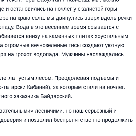
де и остановились на ночлег у скалистой горы
зере на краю села, мы двинулись вверх вдоль речки
паду. Вода в это весеннее время срывается с
збивается внизу на каменных плитах хрустальным
да огромные вечнозеленые тисы создают уютную
отря на грохот водопада. Мужчины наслаждались
ролегла густым лесом. Преодолевая подъемы и
-татарски Кабаний), за которым стали на ночлег.
ного заказника Байдарский.
овательными» лесничими, но наш серьезный и
доверия и позволил беспрепятственно продолжить