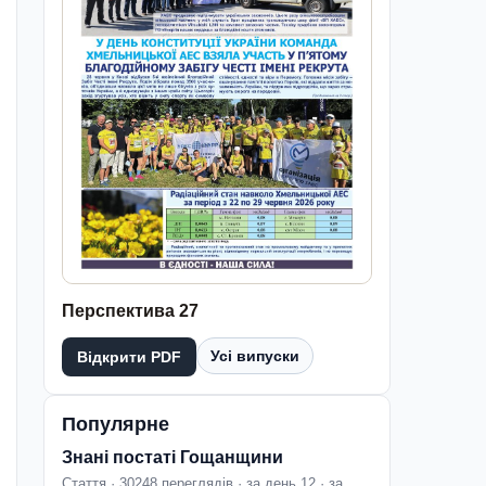
Перспектива 27
Усі випуски
Відкрити PDF
Популярне
Знані постаті Гощанщини
Стаття · 30248 переглядів · за день 12 · за