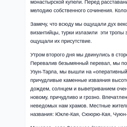
монастырской купели. Перед расставан
мелодию собственного сочинения. Коло
Замечу, что всюду мы ощущали дух веков
византийцы, турки излазили эти тропы з
ощущали их присутствие.
Утром второго дня мы двинулись в сто
Перевалив безымянный перевал, мы поп
Узун-Тарла, мы вышли на «оперативный
причудливые каменные изваяния высотой
дождем, солнцем и выветриванием очен
новому, причудливо и грозно. Впечатлен
неведомых нам храмов. Местные жител
названия: Юкле-Кая, Сююрю-Кая, Чуюн