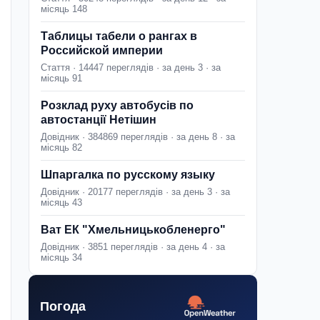
місяць 148
Таблицы табели о рангах в
Российской империи
Стаття · 14447 переглядів · за день 3 · за
місяць 91
Розклад руху автобусів по
автостанції Нетішин
Довідник · 384869 переглядів · за день 8 · за
місяць 82
Шпаргалка по русскому языку
Довідник · 20177 переглядів · за день 3 · за
місяць 43
Ват ЕК "Хмельницькобленерго"
Довідник · 3851 переглядів · за день 4 · за
місяць 34
Погода