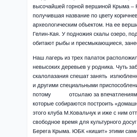
высочайшей горной вершиной Крыма – Р
получившая название по цвету коричне
археологическим объектом. На ее верш
Гелин-Кая. У подножия скалы озеро, п
обитают рыбы и пресмыкающиеся, занес
Наш лагерь из трех палаток расположил
невысоких деревьев у родника. Чуть з
скалолазания спешат занять излюблен
и другими специальными приспособлени
потому отсылаю за впечатлениями к
которые собираются построить «домаш
этого клуба М.Ковальчук и иже с ним о
свободное время для культурного досу
Берега Крыма. ЮБК «кишит» этими сами