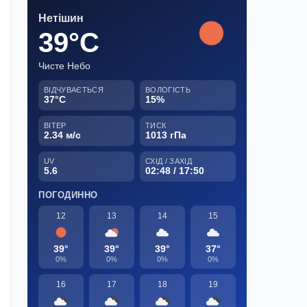
Нетішин
39°C
Чисте Небо
ВІДЧУВАЄТЬСЯ
ВОЛОГІСТЬ
37°C
15%
ВІТЕР
ТИСК
2.34 м/с
1013 гПа
UV
СХІД / ЗАХІД
5.6
02:48 / 17:50
ПОГОДИННО
12
13
14
15
39°
39°
39°
37°
0%
0%
0%
0%
16
17
18
19