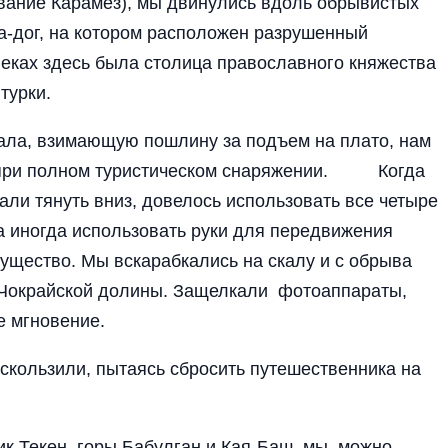
вание Карамез), мы двинулись вдоль обрывистых
а-дог, на котором расположен разрушенный
веках здесь была столица православного княжества
турки.
ла, взимающую пошлину за подъем на плато, нам
е при полном туристическом снаряжении. Когда
али тянуть вниз, довелось использовать все четыре
, а иногда использовать руки для передвижения
ущество. Мы вскарабкались на скалу и с обрыва
Чокрайской долины. Защелкали фотоаппараты,
е мгновение.
 скользили, пытаясь сбросить путешественника на
к Текен, горы Бабулган и Кая-Баш, мы, можно