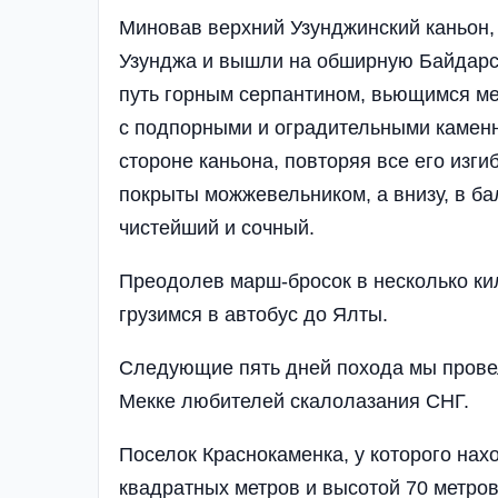
Миновав верхний Узунджинский каньон,
Узунджа и вышли на обширную Байдарс
путь горным серпантином, вьющимся ме
с подпорными и оградительными каменн
стороне ка­ньона, повторяя все его изг
покрыты можжевельником, а внизу, в ба
чистейший и сочный.
Преодолев марш-бросок в несколько ки
грузимся в автобус до Ялты.
Следующие пять дней похода мы провел
Мекке любителей скалолазания СНГ.
Поселок Краснокаменка, у которого нах
квадратных метров и высотой 70 метров