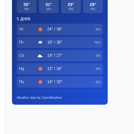
35°
31°
29°
29°
0%
0%
0%
0%
5 ДНІВ
Чт
24° / 39°
0%
Пт
18° / 30°
70%
Сб
14° / 27°
0%
Нд
12° / 26°
0%
Пн
14° / 32°
0%
Weather data by OpenWeather