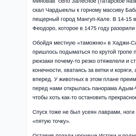
Миновав село Залесное (татарское наз
скал Чардыеклы к горному массиву Баб
пещерный город Мангуп-Кале. В 14-15 
Феодоро, которое в 1475 году разорили 
Обойдя местную «таможню» в Хаджи-Са
пришлось подыматься по крутой троп
рюкзаки почему-то резко отяжелели и ст
конечности, хватаясь за ветки и коряги
вперед. У животных в этом плане преим
перед нами открылась панорама Адым-
чтобы хоть как-то остановить прекрасно
Спуск тоже не был усеян лаврами, ноги
«пятую точку».
Оставив позади урочище Истоки и родни