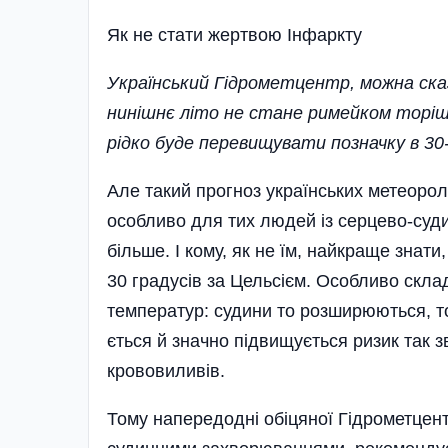
Як не стати жертвою Iнфаркту
Український Гідрометцентр, можна ска
нинішнє літо не стане римейком торішн
рідко буде перевищувати позначку в 30-
Але такий прогноз українських метеорол
особливо для тих людей із серцево-суд
більше. І кому, як не їм, найкраще знат
30 градусів за Цельсієм. Особливо скл
температур: судини то розширюються, то
ється й значно підвищується ризик так з
крововиливів.
Тому напередодні обіцяної Гідрометцен