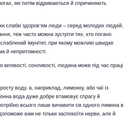
ногах, які потім відриваються й спричиняють
ки слабкі здоров’ям люди – серед молодих людей,
ння, теж часто можна зустріти тих, хто погано
слаблений імунітет, при якому можливі швидке
ма й непритомності.
 млявості, сонливості, людина може під час праці
росту воду, а, наприклад, лимонну, або чаї із
монна вода дуже добре втамовує спрагу й
 потрібно всього лише вичавити сік одного лимона в
допоможе вам не тільки заспокоїти нерви, але й