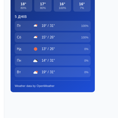
18°
17°
16°
16°
80%
80%
100%
7%
5 ДНІВ
Пт
19° / 31°
100%
Сб
15° / 26°
100%
Нд
13° / 26°
0%
Пн
14° / 31°
0%
Вт
19° / 31°
0%
Weather data by OpenWeather