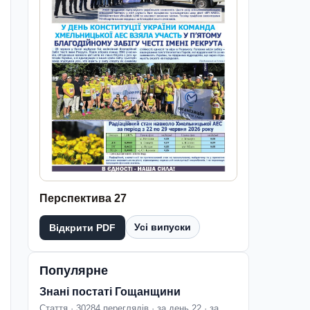
Перспектива 27
Усі випуски
Відкрити PDF
Популярне
Знані постаті Гощанщини
Стаття · 30284 переглядів · за день 22 · за