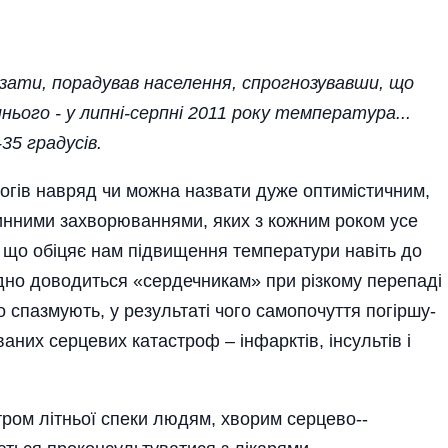
зати, порадував населення, спрогнозувавши, що
ього - у липні-серпні 2011 року температура...
35 градусів.
огів навряд чи можна назвати дуже оптимістичним,
инними захворюваннями, яких з кожним роком усе
и, що обіцяє нам підвищення температури навіть до
адно доводиться «сердечникам» при різкому перепаді
 спазмують, у результаті чого самопочуття погіршу­
ваних серцевих катастроф – інфарктів, інсультів і
тром літньої спеки людям, хворим серцево-­