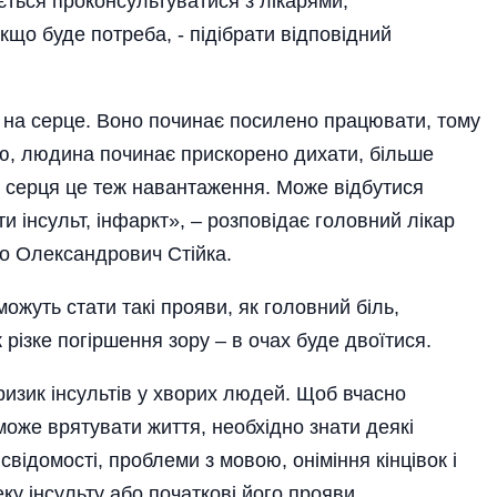
ться проконсультуватися з лікарями,
що буде потреба, - підібрати відповідний
 на серце. Воно починає посилено працювати, тому
ню, людина починає прискорено дихати, більше
я серця це теж навантаження. Може відбутися
и інсульт, інфаркт», – розповідає головний лікар
то Олександрович Стійка.
жуть стати такі прояви, як головний біль,
різке погіршення зору – в очах буде двоїтися.
изик інсультів у хворих людей. Щоб вчасно
оже врятувати життя, необхідно знати деякі
свідомості, проблеми з мовою, оніміння кінцівок і
еку інсульту або початкові його прояви.