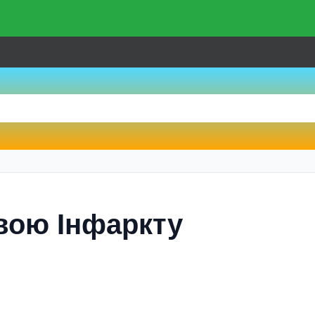
твою Iнфаркту