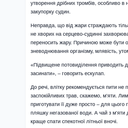
утворення дрібних тромбів, особливо в 
закупорку судин.
Неправда, що від жари страждають тіль
не хворих на серцево-судинні захворюва
переносить жару. Причиною може бути о
зневоднювання організму, млявість, уто
«Підвищене потовиділення приводить до
засинати», – говорить ескулап.
До речі, влітку рекомендується пити не п
заспокійливих трав, скажемо, м’яти. Ли
приготувати її дуже просто – для цього
пляшку негазованої води. А чай з м’яти 
краще спати спекотної літньої вночі.