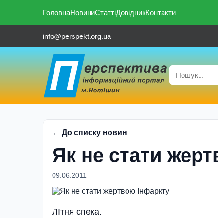
Головна
Новини
Статті
Довідник
Контакти
info@perspekt.org.ua
← До списку новин
Як не стати жер
09.06.2011
ЛIтня спека.