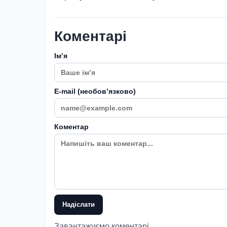
Коментарі
Імʼя
E-mail (необовʼязково)
Коментар
Надіслати
Завантажуємо коментарі...