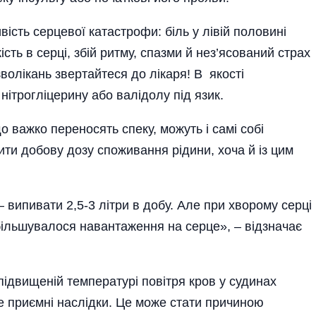
сть серцевої катастрофи: біль у лівій половині
ість в серці, збій ритму, спазми й нез’ясований страх
волікань звертайтеся до лікаря! В якості
нітрогліцерину або валідолу під язик.
о важко переносять спеку, можуть і самі собі
ити добову дозу споживання рідини, хоча й із цим
випивати 2,5-3 літри в добу. Але при хворому серці
більшувалося навантаження на серце», – відзначає
 підвищеній температурі повітря кров у судинах
е приємні наслідки. Це може стати причиною