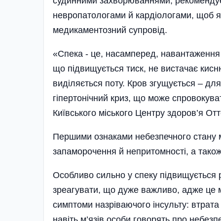
судинними захворюваннями, рекомендує
невропатологами й кардіологами, щоб як
медикаментозний супровід.
«Спека - це, насамперед, навантаження
що підвищується тиск, не вистачає кис
виділяється поту. Кров згущується – дл
гіпертонічний криз, що може спровокуват
Київського міського Центру здоров’я От
Першими ознаками небезпечного стану мо
запаморочення й непритомності, а також 
Особливо сильно у спеку підвищується р
зреагувати, що дуже важливо, адже це м
симптоми назріваючого інсульту: втрата 
навіть м’язів особи говорять про небезп