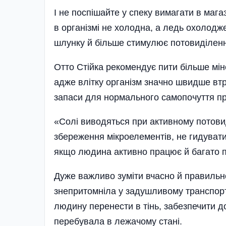
І не поспішайте у спеку вимагати в маг
в організмі не холодна, а ледь охолодж
шлунку й більше стимулює потовиділен
Отто Стійка рекомендує пити більше міне
адже влітку організм значно швидше втр
запаси для нормального самопочуття про
«Солі виводяться при активному потови
збереження мікроелементів, не гидуват
якщо людина активно працює й багато пі
Дуже важливо зуміти вчасно й правильн
знепритомніла у задушливому транспорті
людину перенести в тінь, забезпечити до
перебувала в лежачому стані.