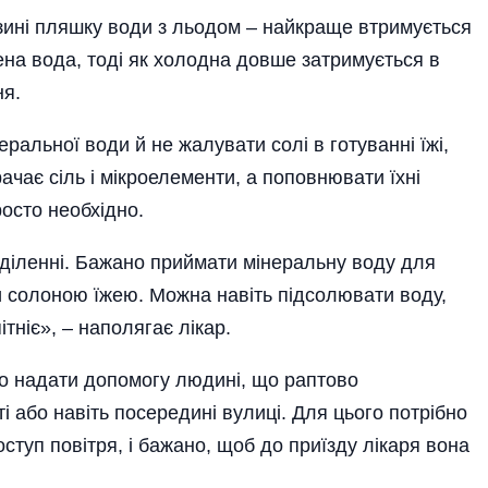
азині пляшку води з льодом – найкраще втримується
ена вода, тоді як холодна довше затримується в
ня.
ральної води й не жалувати солі в готуванні їжі,
ачає сіль і мікроелементи, а поповнювати їхні
сто необхідно­.
діленні. Бажано приймати мінеральну воду для
и солоною їжею. Можна навіть підсолювати воду,
тніє», – наполягає лікар.
о надати допомогу людині, що раптово
 або навіть посередині вулиці. Для цього потрібно
ступ повітря, і бажано, щоб до приїзду лікаря вона