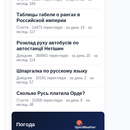
місяць 184
Таблицы табели о рангах в
Российской империи
Стаття · 14473 переглядів · за день 14 · за
місяць 117
Розклад руху автобусів по
автостанції Нетішин
Довідник · 384901 переглядів · за день 25 · за
місяць 114
Шпаргалка по русскому языку
Довідник · 20191 переглядів · за день 2 · за
місяць 57
Сколько Русь платила Орде?
Стаття · 15358 переглядів · за день 8 · за
місяць 48
Погода