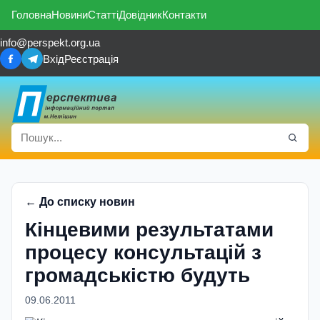
Головна
Новини
Статті
Довідник
Контакти
info@perspekt.org.ua
Вхід
Реєстрація
← До списку новин
Кінцевими результатами
процесу консультацій з
громадськістю будуть
09.06.2011