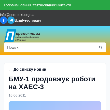
Головна
Новини
Статті
Довідник
Контакти
info@perspekt.org.ua
Вхід
Реєстрація
← До списку новин
БМУ-1 продовжує роботи
на ХАЕС-3
16.06.2011