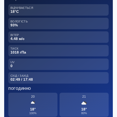
ВІДЧУВАЄТЬСЯ
18°C
ВОЛОГІСТЬ
93%
ВІТЕР
4.48 м/с
ТИСК
1018 гПа
UV
0
СХІД / ЗАХІД
02:49 / 17:48
ПОГОДИННО
20
21
18°
18°
100%
80%