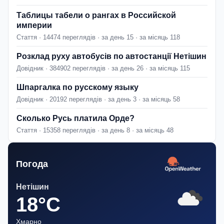
Таблицы табели о рангах в Российской
империи
Стаття · 14474 переглядів · за день 15 · за місяць 118
Розклад руху автобусів по автостанції Нетішин
Довідник · 384902 переглядів · за день 26 · за місяць 115
Шпаргалка по русскому языку
Довідник · 20192 переглядів · за день 3 · за місяць 58
Сколько Русь платила Орде?
Стаття · 15358 переглядів · за день 8 · за місяць 48
Погода
Нетішин
18°C
Хмарно