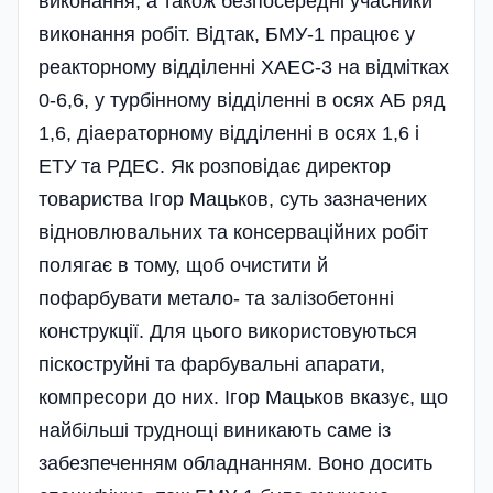
виконання, а також безпосередні учасники
виконання робіт. Відтак, БМУ-1 працює у
реакторному відді­ленні ХАЕС-3 на відмітках
0-6,6, у турбінному відділенні в осях АБ ряд
1,6, діаераторному відділенні в осях 1,6 і
ЕТУ та РДЕС. Як розповідає директор
товариства Ігор Мацьков, суть зазначених
відновлювальних та консерваційних робіт
полягає в тому, щоб очистити й
пофарбувати метало- та залізобетонні
конструкції. Для цього використовуються
піскоструйні та фарбувальні апарати,
компресори до них. Ігор Мацьков вказує, що
найбільші труднощі виникають саме із
забезпеченням обладнанням. Воно досить