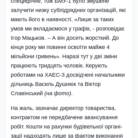
специфічне, тож БМУ-1 було змушене
залучити низку субпідрядних організацій, які
мають його в наявності. «Лише за таких
умов ми вкладаємося у графік, - розповідає
Ігор Мацьков. – А він досить жорсткий. До
кінця року ми повинні освоїти майже 4
мільйони гривень». Наразі тут у дві зміни
працюють тридцять чоловік. Керують
роботами на ХАЕС-3 досвідчені начальники
дільниць Василь Душнюк та Віктор
Славінський
(на фото)
.
На жаль, зазначає директор товариства,
контрактом не передбачене авансування
робіт. Кошти на рахунки будівельної органі­
зації надходять лише за фактом виконання