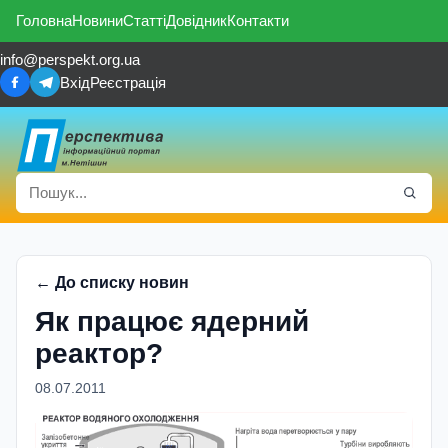
Головна
Новини
Статті
Довідник
Контакти
info@perspekt.org.ua
Вхід
Реєстрація
← До списку новин
Як працює ядерний
реактор?
08.07.2011