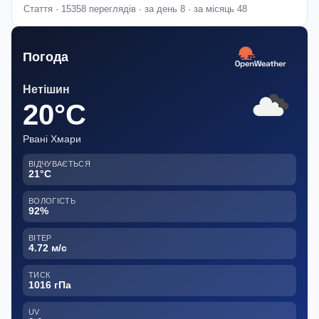
Стаття · 15358 переглядів · за день 8 · за місяць 48
Погода
Нетішин
20°C
Рвані Хмари
ВІДЧУВАЄТЬСЯ
21°C
ВОЛОГІСТЬ
92%
ВІТЕР
4.72 м/с
ТИСК
1016 гПа
UV