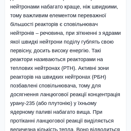
нейтронами набагато краще, ніж швидкими,
тому важливим елементом переважної
більшості реакторів є сповільнювач
нейтронів – речовина, при зіткненні з ядрами
якої швидкі нейтрони поділу гублять свою
первісну, досить високу енергію. Такі
реактори називаються реакторами на
теплових нейтронах (РТН). Активні зони
реакторів на швидких нейтронах (РБН)
позбавлені сповільнювача, тому для
досягнення ланцюгової реакції концентрація
урану-235 (або плутонію) у їхньому
ядерному паливі набагато вища. При
протіканні ланцюгової реакції виділяється
величезна кількість тепла. Воно відводиться