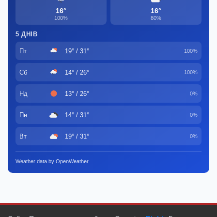
16°
16°
100%
80%
5 ДНІВ
Пт
19° / 31°
100%
Сб
14° / 26°
100%
Нд
13° / 26°
0%
Пн
14° / 31°
0%
Вт
19° / 31°
0%
Weather data by OpenWeather