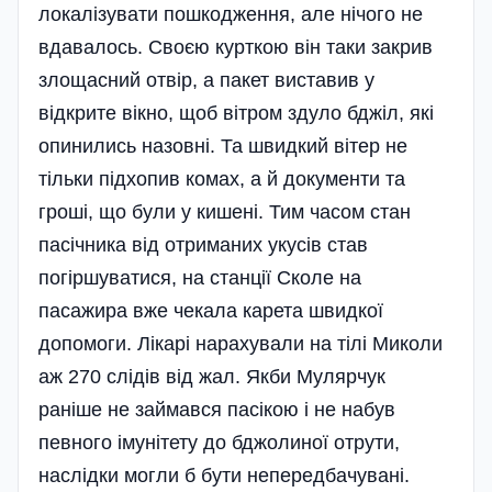
локалізувати пошкодження, але нічого не
вдавалось. Своєю курткою він таки закрив
злощасний отвір, а пакет виставив у
відкрите вікно, щоб вітром здуло бджіл, які
опинились назовні. Та швидкий вітер не
тільки підхопив комах, а й документи та
гроші, що були у кишені. Тим часом стан
пасічника від отриманих укусів став
погіршуватися, на станції Сколе на
пасажира вже чекала карета швидкої
допомоги. Лікарі нарахували на тілі Миколи
аж 270 слідів від жал. Якби Мулярчук
раніше не займався пасікою і не набув
певного імунітету до бджолиної отрути,
наслідки могли б бути непередбачувані.