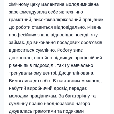
хімічному цеху Валентина Володимирівна
зарекомендувала себе як технічно
грамотний, висококваліфі­кований працівник.
До робо­ти ставиться від­повідально. Рівень
професійних знань відповідає посаді, яку
займає­. До виконання посадових обов’язків
відноситься сумлінно. Роботу знає
досконало, постійно підвищує професійний
рівень як в підрозділі, так і у навчально-
тренувальному центрі. Дисциплінована.
Вимоглива до себе. Є наставником молоді,
набутий виробничий досвід передає
молодим працівникам. За багаторі­чну та
сумлінну працю неодноразово нагоро­
джувалась грамотами та подяками