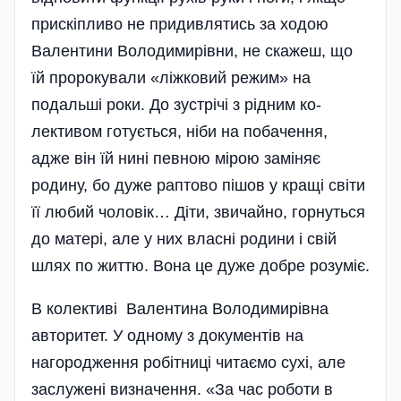
прискіп­ливо не придивлятись за ходою
Валентини Володимирівни, не скажеш, що
їй пророкували «ліж­ко­вий ре­жим» на
подальші роки. До зустрічі з рідним ко­
лективом готується, ніби на побачення,
адже він їй нині певною мірою заміняє
родину, бо дуже рап­тово пішов у кращі світи
її любий чоловік… Діти, звичайно, горнуться
до матері, але у них власні родини і свій
шлях по життю. Вона це дуже добре розуміє.
В колективі Валентина Володимирівна
авторитет. У одному з документів на
нагородження робітниці читаємо сухі, але
заслужені визначення. «За час роботи в