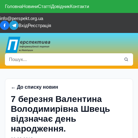
Головна
Новини
Статті
Довідник
Контакти
info@perspekt.org.ua
Вхід
Реєстрація
← До списку новин
7 березня Валентина
Володимирівна Швець
відзначає день
народження.