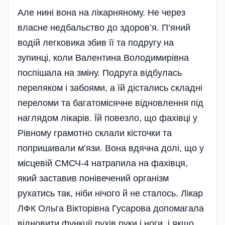
Але нині вона на лікарняному. Не через
власне недбальство до здоров’я. П’яний
водій легковика збив її та подругу на
зупинці, коли Валентина Володимирівна
поспішала на зміну. Подруга відбулась
переляком і за­бо­ями, а їй дістались складні
пере­ломи­ та багатомісячне відновлення під
на­г­лядом лікарів. Їй повезло, що фахівці у
Рівному грамотно склали кісточки та
попришивали м’язи. Вона вдячна долі, що у
місцевій СМСЧ-4 на­трапила на фахівця,
який заставив по­нівечений організм
рухатись так, ніби ні­чого й не сталось. Лі­кар
ЛФК Ольга Вік­то­­рівна Гусарова допомагала
відновити функції рухів руки і но­ги, і якщо