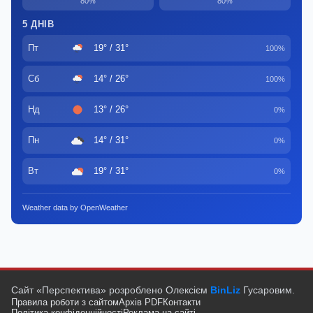
80%
80%
5 ДНІВ
Пт
19° / 31°
100%
Сб
14° / 26°
100%
Нд
13° / 26°
0%
Пн
14° / 31°
0%
Вт
19° / 31°
0%
Weather data by OpenWeather
Сайт «Перспектива» розроблено Олексієм
BinLiz
Гусаровим.
Правила роботи з сайтом
Архів PDF
Контакти
Політика конфіденційності
Реклама на сайті