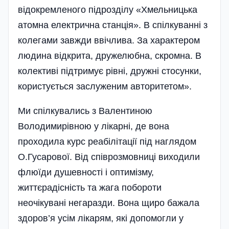
відокремленого підрозді­лу «Хмельницька
атомна електрична станція». В спілкуванні з
колегами завжди ввічлива. За характером
людина відкрита, дружелюбна, скромна. В
колективі підтримує рівні, дружні стосунки,
користується заслуженим авторитетом».
Ми спілкувались з Валентиною
Володимирівною у лікарні, де вона
проходила курс реабілітації під наглядом
О.Гусарової. Від співрозмовниці виходили
флюїди душевності і оптимізму,
життєрадісність та жага побороти
неочікувані негаразди. Вона щиро бажала
здоров’я усім лі­карям, які допомогли у