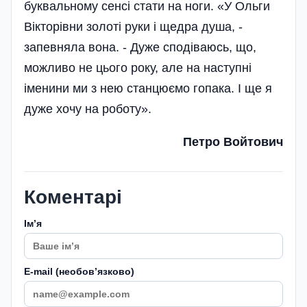
буквальному сенсі стати на ноги. «У Ольги
Вікто­рівни золоті руки і щедра душа, -
запевняла вона. - Дуже сподіваюсь, що,
можливо не цього року, але на наступні
іменини ми з нею станцюємо гопака. І ще я
дуже хочу на роботу»­.
Петро Войтович
Коментарі
Імʼя
E-mail (необовʼязково)