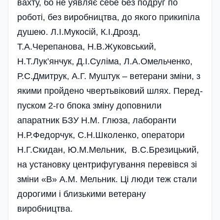
вахту, бо не уявляє себе без подруг по
роботі, без виробництва, до якого прикипіла
душею­. Л.І.Му­ко­сій, К.І.Дрозд,
Т.А.Черепанова, Н.В.Жуков­ський,
Н.Т.Лук’янчук, Д.І.Суліма, Л.А.Омельченко,
Р.С.Дми­трук, А.Г. Муштук – ветерани зміни, з
якими пройдено чвертьвіковий шлях. Перед­
пуском 2-го бпока зміну доповнили
апаратник БЗУ Н.М. Глюза, лаборанти
Н.Р.Федорчук, С.Н.Школенко, оператори
Н.Г.Скидан, Ю.М.Мельник, В.С.Брезицький,
на установку центрифугування перевівся зі
зміни «В» А.М. Мельник. Ці люди теж стали
до­рогими і близькими ветерану
виробництва­.