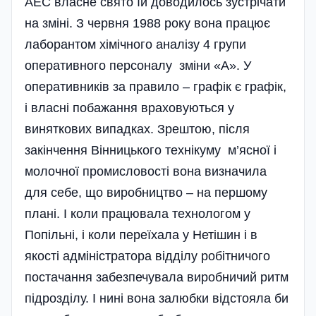
АЕС власне свято їй доводилось зустрічати
на зміні. З червня 1988 року вона працює
лаборантом хімічного аналі­зу 4 групи
оперативного персоналу зміни «А». У
оперативників за пра­вило – графік є графік,
і власні побажання враховуються у
виняткових випадках. Зрештою, після
закінчення Вінницького технікуму м’ясної і
молочної промисловості вона визначила
для себе, що виробництво – на першому
плані. І коли працювала технологом у
Попільні, і коли переїхала у Нетішин і в
якості адміністратора відділу робітничого
постачання забезпечувала виробничий ритм
підрозділу­. І нині вона залюбки відстояла би