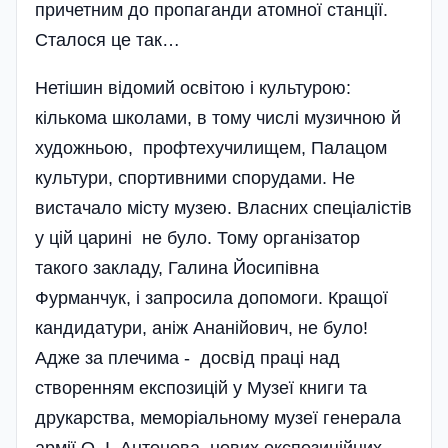
причетним до пропаганди атомної станції.
Сталося це так…
Нетішин відомий освітою і культурою:
кількома школами, в тому числі музичною й
художньою, профтехучилищем, Палацом
культури, спортивними спорудами. Не
вистачало місту музею. Власних спеці­алістів
у цій царині не було. Тому організатор
такого закладу, Галина Йосипівна
Фурманчук, і запросила допомоги. Кращої
кандидатури, аніж Ананійович, не було!
Адже за плечима - досвід праці над
створенням експозицій у Музеї книги та
друкарства, меморіальному музеї генерала