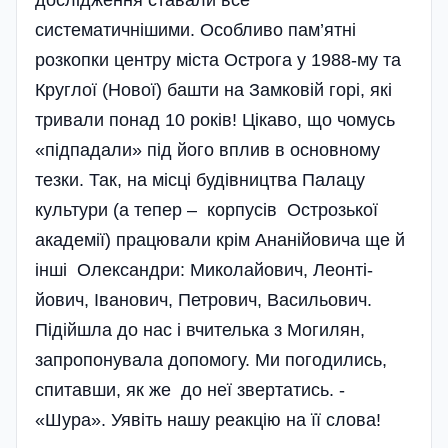
дослідження ставали все
систематичнішими. Особливо пам’ятні
розкопки центру міста Острога у 1988-му та
Круглої (Нової) башти на Замковій горі, які
тривали понад 10 років! Цікаво, що чомусь
«підпадали» під його вплив в основному
тезки. Так, на місці будівни­цтва Палацу
культури (а тепер – корпусів Острозької
академії) працювали крім Ананійовича ще й
інші Олександри: Миколайович, Леонті­
йович, Іванович, Петрович, Васи­льович.
Підійшла до нас і вчителька з Могилян,
запропонувала допомогу. Ми погодились,
спитавши, як же до неї звертатись. -
«Шура». Уявіть нашу реакцію на її слова!