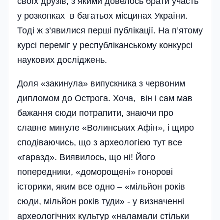
своїх друзів, з якими довелось брати участь
у розкопках в багатьох місцинах України.
Тоді ж з’явилися перші публікації. На п’ятому
курсі переміг у республікан­ському конкурсі
наукових дослі­джень.
Доля «закинула» випускника з червоним
дипломом до Острога. Хоча, він і сам мав
бажання сюди потрапити, знаючи про
славне минуле «Волинських Афін», і щиро
сподіваючись, що з археологією тут все
«гаразд». Виявилось, що ні! Його
попередники, «доморощені» гонорові
історики, яким все одно – «мільйон років
сюди, мільйон років туди» - у визначенні
археологічних культур «наламали стільки