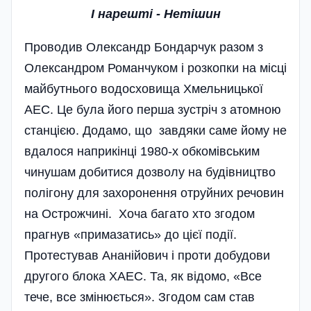
І нарешті - Нетішин
Проводив Олександр Бондарчук разом з
Олександром Романчуком і розкопки на місці
майбут­нього водосховища Хмельницької
АЕС. Це була його перша зустріч з атомною
станцією. Додамо, що завдяки саме йому не
вдалося наприкінці 1980-х обкомівським
чинушам добитися доз­волу­ на будівництво
полігону для захоронення отруйних речовин
на Острожчині. Хоча багато хто згодом
прагнув «примазатись» до цієї події.
Протестував Ананійович і проти добудови
другого блока ХАЕС. Та, як відомо, «Все
тече, все змінюється». Згодом сам став