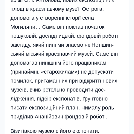
армії О. І. Антонова, нових експозиційних
площ в краєзнавчому­ музеї Острога,
допомога у створенні історії села
Могиляни… Саме він поклав початок
пошуковій, дослідницькій, фондовій роботі
закладу, який нині ми знаємо як Нетішин­
ський місь­кий краєзнавчий музей. Саме він
допомагав нинішнім його працівникам
(принай­мні, «старожилам») не допускати
помилок, притаманних при від­критті нових
музеїв, вчив ретельно проводити дос­
лідження, підбір екс­понатів, ґрунтовно
писати експози­ційний план. Чималу роль
приділив Ананійович фондовій роботі.
Візитівкою музею є його експонати.