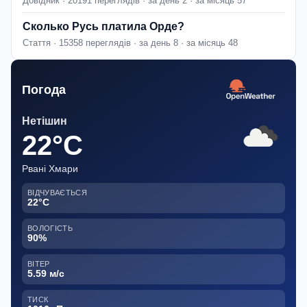
Довідник · 20191 переглядів · за день 2 · за місяць 57
Сколько Русь платила Орде?
Стаття · 15358 переглядів · за день 8 · за місяць 48
Погода
Нетішин
22°C
Рвані Хмари
ВІДЧУВАЄТЬСЯ
22°C
ВОЛОГІСТЬ
90%
ВІТЕР
5.59 м/с
ТИСК