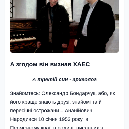
А згодом вiн визнав ХАЕС
А третій син - археолог
Знайомтесь: Олександр Бондарчук, або, як
його краще знають друзі, знайомі та й
пересічні острожани – Ананійович.
Народився 10 січня 1953 року в
Пермському краї, в родині висланих з