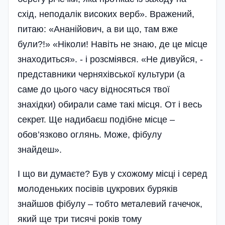
схід, неподалік високих верб». Вражений,
питаю: «Ананійович, а ви що, там вже
були?!» «Ніколи! Навіть не знаю, де це місце
знаходиться». - і розсміявся. «Не дивуйся, -
представники черняхівської культури (а
саме до цього часу відносяться твої
знахідки) обирали саме такі місця. От і весь
секрет. Ще надибаєш подібне місце –
обов’язково оглянь. Може, фібулу
знайдеш».
І що ви думаєте? Був у схожому місці і серед
молоденьких посівів цукрових буряків
знайшов фібулу – тобто металевий гачечок,
який ще три тисячі років тому