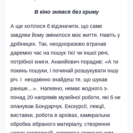
В кіно знявся без гриму
А ще хотілося б відзначити, що саме
завдяки йому змінилося моє життя. Навіть у
дрібницях. Так, неодноразово втрачав
даремно час на пошук тієї чи іншої речі,
потрібної книги. Ананійович порадив: «А ти
покинь пошуки, і починай розшукувати іншу
річ. І неодмінно знайдеш те, що шукав
раніше…». Напевно, немає жодного з-
понад 20 напрямів музейної роботи, які б не
опанував Бондарчук. Екскурсії, лекції,
виставки, робота в архівах, камеральна
обробка зібраного матеріалу, створення