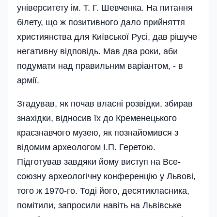
університету ім. Т. Г. Шевченка. На питання
білету, що ж позитивного дало прийняття
християнства для Київської Русі, дав рішуче
негативну від­повідь. Мав два роки, аби
подумати над правильним варіантом, - в
армії.
Згадував, як почав власні роз­відки, збирав
знахідки, відносив їх до Кременецького
краєзнавчого музею, як познайомився з
відомим археологом І.П. Геретою.
Підготував завдяки йому виступ на Все­
союзну археологічну конференцію у Львові,
того ж 1970-го. Тоді його, десятикласника,
помітили, запросили навіть на Львівське