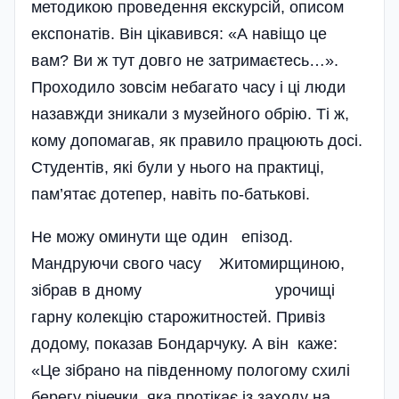
методикою проведення екскурсій, описом
експонатів. Він цікавився: «А навіщо це
вам? Ви ж тут довго не затримаєтесь…».
Проходило зовсім небагато часу і ці люди
назавжди зникали з музейного обрію. Ті ж,
кому допомагав, як правило працюють досі.
Студентів, які були у нього на практиці,
пам’ятає дотепер, навіть по-батькові.
Не можу оминути ще один епізод.
Мандруючи свого часу Житомирщиною,
зібрав в дному урочищі
гарну колекцію старожитностей. Привіз
додому, показав Бондарчуку. А він каже:
«Це зібрано на південному пологому схилі
берегу річечки, яка протікає із заходу на