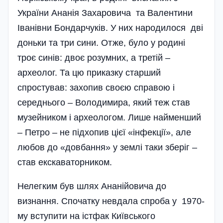
України Ананія Захаровича та Валентини
Іванівни Бондарчуків. У них народилося дві
доньки та три сини. Отже, було у родині
троє синів: двоє розумних, а третій –
археолог. Та цю приказку старший
спростував: захопив своєю справою і
середнього – Володимира, який теж став
музейником і археологом. Лише найменший
– Петро – не підхопив цієї «інфекції», але
любов до «довбання» у землі таки зберіг –
став екскаваторником.
Нелегким був шлях Ана­нійовича до
визнання. Спочатку невдала спроба у 1970-
му вступити на істфак Київського