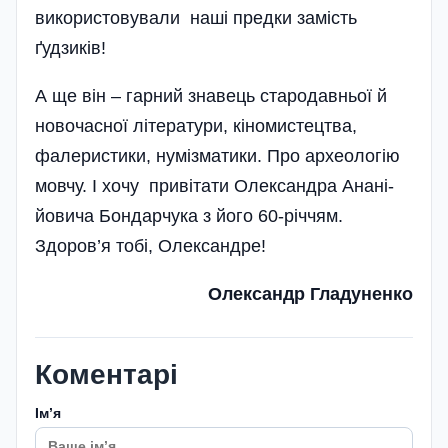
використовували наші предки замість
ґудзиків!
А ще він – гарний знавець стародавньої й
новочасної літератури, кіномистецтва,
фалеристики, нумізматики. Про археологію
мовчу. І хочу привітати Олександра Анані­
йовича Бондарчука з його 60-річчям.
Здоров’я тобі, Олександре!
Олександр Гладуненко
Коментарі
Імʼя