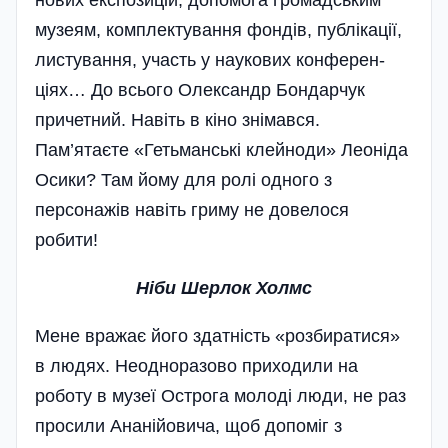
нових експозицій, допомога громадським
музеям, комплектування фондів, публікації,
листування, участь у наукових конферен­-
ціях… До всього Олександр Бондарчук
причетний. Навіть в кіно знімався.
Пам’ятаєте «Гетьманські клейноди» Леоніда
Осики? Там йому для ролі одного з
персонажів навіть гриму не довелося
робити!
Ніби Шерлок Холмс
Мене вражає його здатність «розбиратися»
в людях. Неодноразово приходили на
роботу в музеї Острога молоді люди, не раз
просили Ананійовича, щоб допоміг з