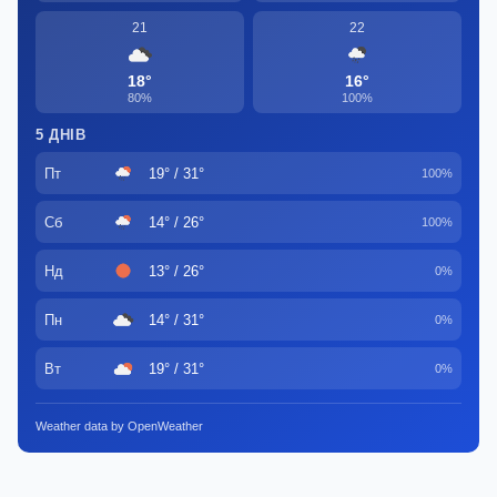
21
22
18°
16°
80%
100%
5 ДНІВ
Пт
19° / 31°
100%
Сб
14° / 26°
100%
Нд
13° / 26°
0%
Пн
14° / 31°
0%
Вт
19° / 31°
0%
Weather data by OpenWeather