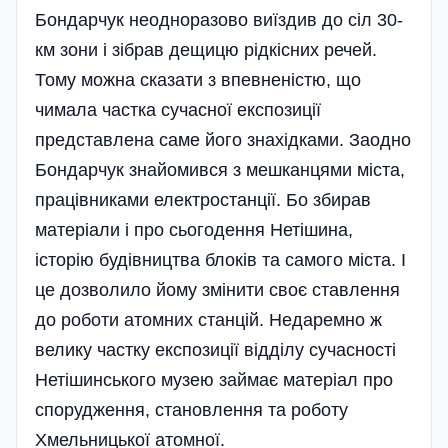
Бондарчук неодноразово виїздив до сіл 30-
км зони і зібрав дещицю рідкісних речей.
Тому можна сказати з впевненістю, що
чимала частка сучасної експозиції
представлена саме його знахідками. Заодно
Бондарчук зна­йо­мився з мешканцями міста,
пра­ців­никами електростанції. Бо збирав
матеріали і про сьогодення Нетішина,
історію будівництва блоків та самого міста. І
це дозволило йому змінити своє ставлення
до роботи атомних станцій. Недаремно ж
велику частку експозиції відділу сучасності
Нетішинського музею займає матеріал про
спорудження, становлення та роботу
Хмельницької атомної.