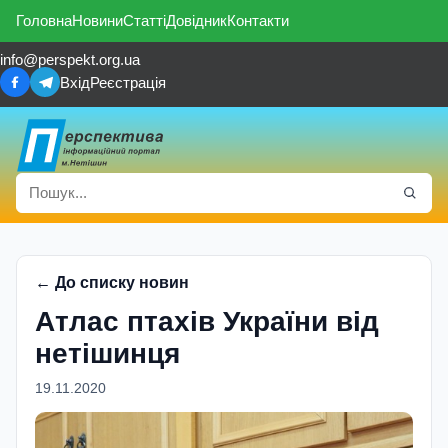
Головна
Новини
Статті
Довідник
Контакти
info@perspekt.org.ua
Вхід
Реєстрація
← До списку новин
Атлас птахів України від
нетішинця
19.11.2020