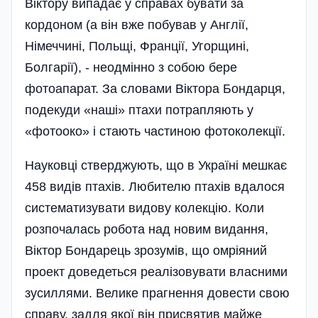
Віктору випадає у справах бувати за
кордоном (а він вже побував у Англії,
Німеччині, Польщі, Франції, Угорщині,
Болгарії), - неодмінно з собою бере
фотоапарат. За словами Віктора Бондарця,
подекуди «наші» птахи потрапляють у
«фотооко» і стають частиною фотоколекції.
Науковці стверджують, що в Україні мешкає
458 видів птахів. Любителю птахів вдалося
систематизувати видову колекцію. Коли
розпочалась робота над новим видання,
Віктор Бондарець зрозумів, що омріяний
проект доведеться реалізовувати власними
зусиллями. Велике прагнення довести свою
справу, задля якої він присвятив майже