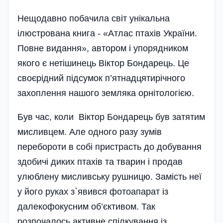
Нещодавно побачила світ унікальна
ілюстрована книга - «Атлас птахів України.
Повне видання», автором і упорядником
якого є нетішинець Віктор Бондарець. Це
своєрідний підсумок п’ятнадцятирічного
захоплення нашого земляка орнітологією.
Був час, коли Віктор Бондарець був затятим
мисливцем. Але одного разу зумів
перебороти в собі пристрасть до добування
здобичі диких птахів та тварин і продав
улюблену мисливську рушницю. Замість неї
у його руках з`явився фотоапарат із
далекофокусним об’єктивом. Так
розпочалось активне спілкування із