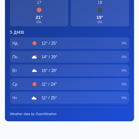
17
18
21°
19°
0%
0%
5 ДНІВ
Нд
12° / 25°
0%
Пн
14° / 29°
0%
Вт
16° / 28°
0%
Ср
11° / 24°
0%
Чт
11° / 25°
0%
Weather data by OpenWeather