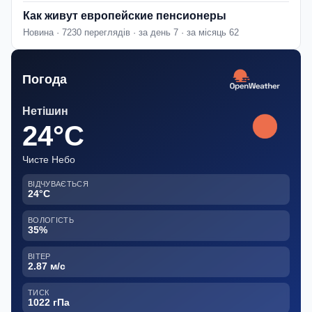
Как живут европейские пенсионеры
Новина · 7230 переглядів · за день 7 · за місяць 62
Погода
Нетішин
24°C
Чисте Небо
ВІДЧУВАЄТЬСЯ
24°C
ВОЛОГІСТЬ
35%
ВІТЕР
2.87 м/с
ТИСК
1022 гПа