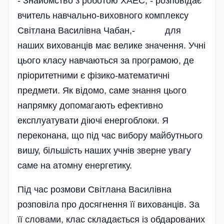
- Знайомство з робото­ю ХАЕС, - роз­пові­дає
вчитель навчально-виховного комплексу
Світлана Василівна Чабан,- для
наших вихованців має велике значення. Учні
цього класу навчаються за програмою, де
пріоритетними є фізико-математичні
предмети. Як відомо, саме знання цього
напрямку допомагають ефективно
експлуатувати діючі енергоблоки. Я
переконана, що під час вибору майбутнього
вишу, більшість наших учнів зверне увагу
саме на атомну енергетику.
Під час розмови Світлана Ва­силівна
розповіла про досягнення її вихованців. За
її словами, клас складається із обдарованих