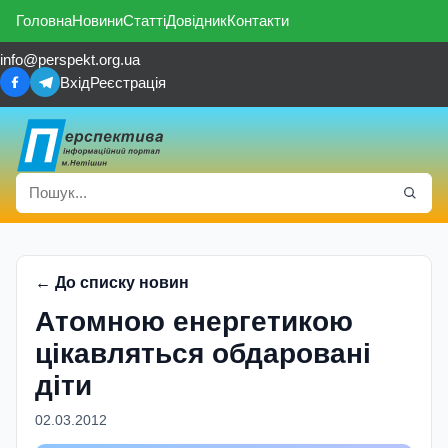
Головна
Новини
Статті
Довідник
Контакти
info@perspekt.org.ua
Вхід
Реєстрація
← До списку новин
Атомною енергетикою
цiкавляться обдарованi
дiти
02.03.2012