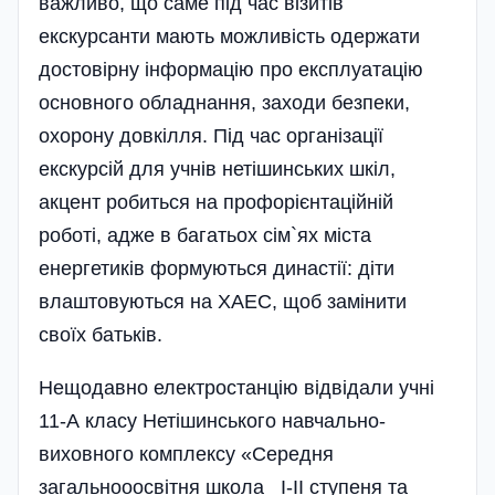
важливо, що саме під час візитів
екскурсанти мають можливість одержати
достовірну інформацію про експлуатацію
основного обладнання, заходи безпеки,
охорону довкілля. Під час органі­зації
екскурсій для учнів нетішинських шкіл,
акцент робиться на профорієнтаційній
роботі, адже в багатьох сім`ях міста
енергетиків формуються династії: діти
влаштовуються на ХАЕС, щоб замі­нити
своїх батьків.
Нещодавно електростанцію відвідали учні
11-А класу Нетішинського навчально-
виховного комплексу «Середня
загальнооосвітня школа I-II ступеня та