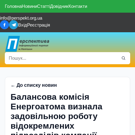
Головна
Новини
Статті
Довідник
Контакти
info@perspekt.org.ua
Вхід
Реєстрація
← До списку новин
Балансова комісія
Енергоатома визнала
задовільною роботу
відокремлених