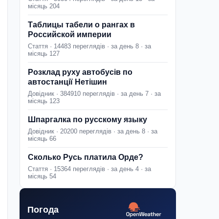
місяць 204
Таблицы табели о рангах в
Российской империи
Стаття · 14483 переглядів · за день 8 · за
місяць 127
Розклад руху автобусів по
автостанції Нетішин
Довідник · 384910 переглядів · за день 7 · за
місяць 123
Шпаргалка по русскому языку
Довідник · 20200 переглядів · за день 8 · за
місяць 66
Сколько Русь платила Орде?
Стаття · 15364 переглядів · за день 4 · за
місяць 54
Погода