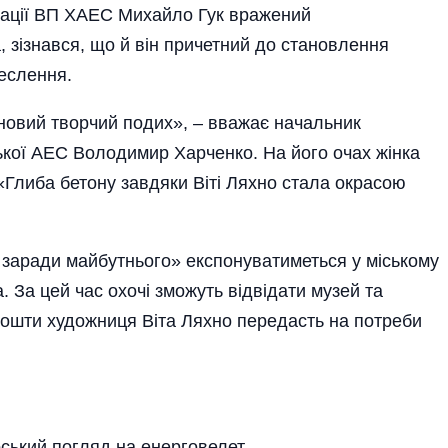
зації ВП ХАЕС Михайло Гук вражений
 зізнався, що й він причетний до становлення
реслення.
новий творчий подих», – вважає начальник
кої АЕС Володимир Харченко. На його очах жінка
«Глиба бетону завдяки Віті Ляхно стала окрасою
 заради майбутнього» експонуватиметься у міському
 За цей час охочі зможуть відвідати музей та
 кошти художниця Віта Ляхно передасть на потреби
рський погляд на енерговелет.