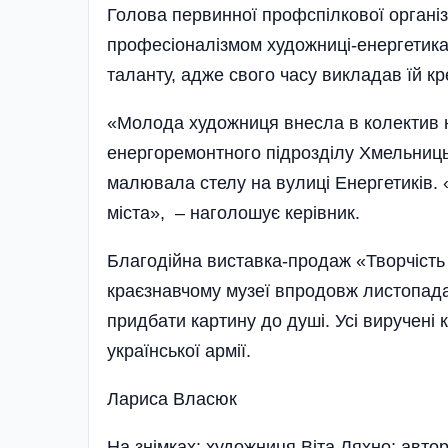
Голова первинної профспілкової органі
професіоналізмом художниці-енергетика,
таланту, адже свого часу викладав їй к
«Молода художниця внесла в колектив 
енергоремонтного підрозділу Хмельниць
малювала стелу на вулиці Енергетиків. 
міста», – наголошує керівник.
Благодійна виставка-продаж «Творчість
краєзнавчому музеї впродовж листопада.
придбати картину до душі. Усі виручені
української армії.
Лариса Власюк
На знімках: художниця Віта Ляхно; авто