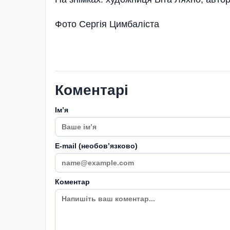
Фото Сергія Цимбаліста
Коментарі
Імʼя
E-mail (необовʼязково)
Коментар