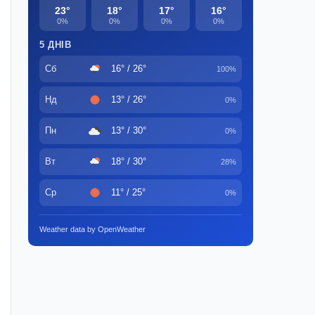
23°
18°
17°
16°
0%
0%
0%
0%
5 ДНІВ
Сб
16° / 26°
100%
Нд
13° / 26°
0%
Пн
13° / 30°
0%
Вт
18° / 30°
28%
Ср
11° / 25°
0%
Weather data by OpenWeather