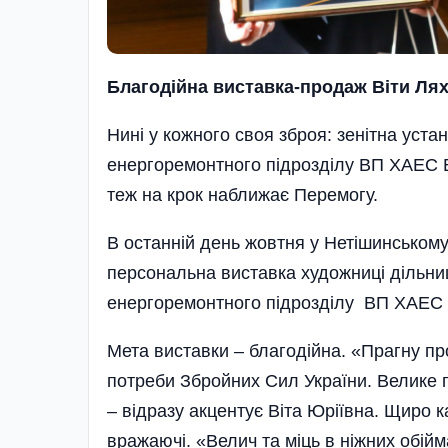
Благодійна виставка-продаж Віти Лях
Нині у кожного своя зброя: зенітна уста
енергоремонтного підрозділу ВП ХАЕС Ві
теж на крок наближає Перемогу.
В останній день жовтня у Нетішинському
персональна виставка художниці дільни
енергоремонтного підрозділу ВП ХАЕС В
Мета виставки – благодійна. «Прагну пр
потреби Збройних Сил України. Велике п
– відразу акцентує Віта Юріївна. Щиро к
вражаючі. «Велич та міць в ніжних обій