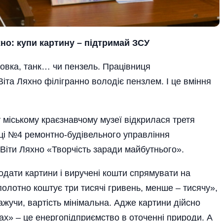
но: купи картину – підтримай
ЗСУ
новка, танк… чи пензель. Працівниця
та Ляхно філігранно володіє пензлем. І це вміння
 міському краєзнавчому музеї відкрилася третя
ці №4 ремонтно-будівельного управління
іти Ляхно «Творчість заради майбутнього».
одати картини і виручені кошти спрямувати на
олотно коштує три тисячі гривень, менше – тисячу»,
ажучи, вартість мінімальна. Адже картини дійсно
мах» – це енергопідприємство в оточенні природи. А