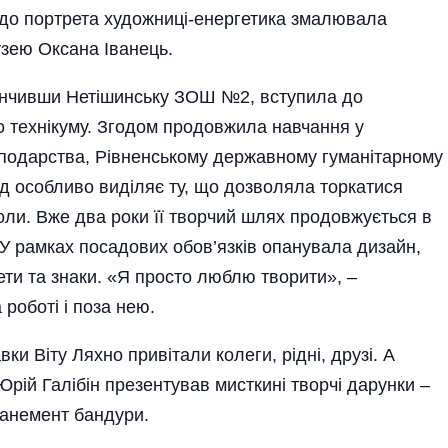
 до портрета художниці-енергетика змалювала
узею Оксана Іванець.
кінчивши Нетішинську ЗОШ №2, вступила до
 технікуму. Згодом продовжила навчання у
сподарства, Рівненському державному гуманітарному
сад особливо виділяє ту, що дозволяла торкатися
оли. Вже два роки її творчий шлях продовжується в
У рамках посадових обов’язків опанувала дизайн,
ети та знаки. «Я просто люблю творити», –
оботі і поза нею.
ки Віту Ляхно привітали колеги, рідні, друзі. А
рій Галібін презентував мисткині творчі дарунки –
панемент бандури.