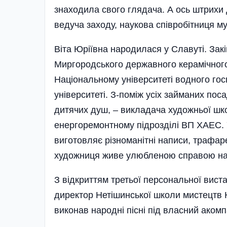
знаходила свого глядача. А ось штрихи
ведуча заходу, наукова співробіт­ниця м
Віта Юріївна народилася у Славуті. За
Миргородського державного керамічного
Національному університеті водного го
університеті. З-поміж усіх займаних по
дитячих душ, – викладача художньої шк
енергоремонтному підрозділі ВП ХАЕС. 
виготовляє різноманітні написи, трафар
художниця живе улюбленою справою на р
З відкриттям третьої персональної вистав
директор Нетішинської школи мистецтв Ю
виконав народні пісні під власний аком