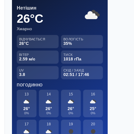
Нетішин
26°C
Хмарно
ВІДЧУВАЄТЬСЯ
ВОЛОГІСТЬ
26°C
35%
ВІТЕР
ТИСК
2.59 м/с
1018 гПа
UV
СХІД / ЗАХІД
3.8
02:51 / 17:46
ПОГОДИННО
13
14
15
16
26°
26°
26°
25°
0%
0%
0%
0%
17
18
19
20