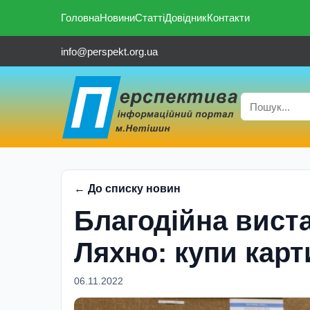
Головна
Новини
Статті
Довідник
Контакти
info@perspekt.org.ua
← До списку новин
Благодійна вист
Ляхно: купи карт
06.11.2022