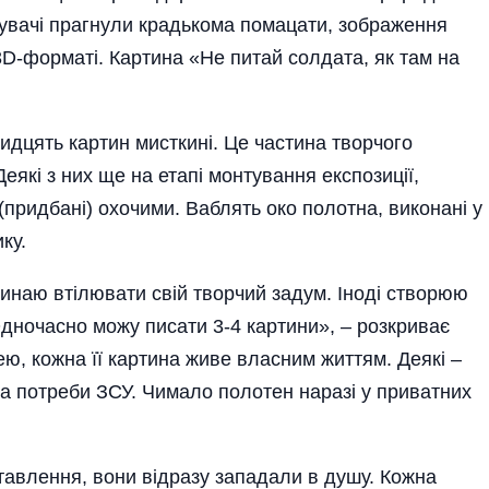
дувачі прагнули крадькома помацати, зображення
 3D-форматі. Картина «Не питай солдата, як там на
ридцять картин мисткині. Це частина творчого
Деякі з них ще на етапі монтування експозиції,
(придбані) охочими. Ваблять око полотна, виконані у
ку.
чинаю втілювати свій творчий задум. Іноді створюю
дночасно можу писати 3-4 картини», – розкриває
ю, кожна її картина живе власним життям. Деякі –
на потреби ЗСУ. Чимало полотен наразі у приватних
тавлення, вони відразу западали в душу. Кожна