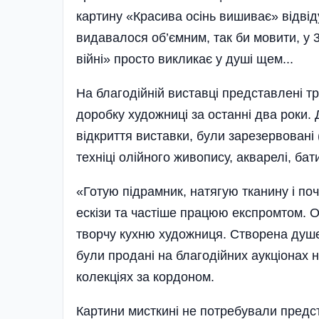
картину «Красива осінь вишиває» відві
видавалося об’єм­ним, так би мовити, у
війні» просто викликає у душі щем...
На благодійній виставці представлені т
доробку художниці за останні два роки. 
відкриття виставки, були зарезервовані 
техніці олійного живопису, акварелі, бати
«Готую підрамник, натягую тканину і по
ескізи та частіше працюю експромтом. О
творчу кухню художниця. Створена душе
були продані на благодійних аукціонах 
колекціях за кордоном.
Картини мисткині не потребували предс