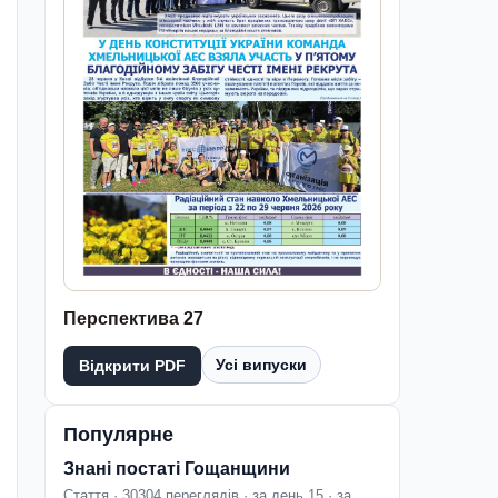
Перспектива 27
Усі випуски
Відкрити PDF
Популярне
Знані постаті Гощанщини
Стаття · 30304 переглядів · за день 15 · за