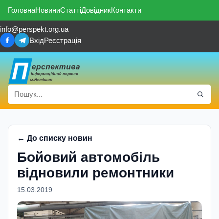
Головна
Новини
Статті
Довідник
Контакти
info@perspekt.org.ua
Вхід
Реєстрація
← До списку новин
Бойовий автомобiль
вiдновили ремонтники
15.03.2019