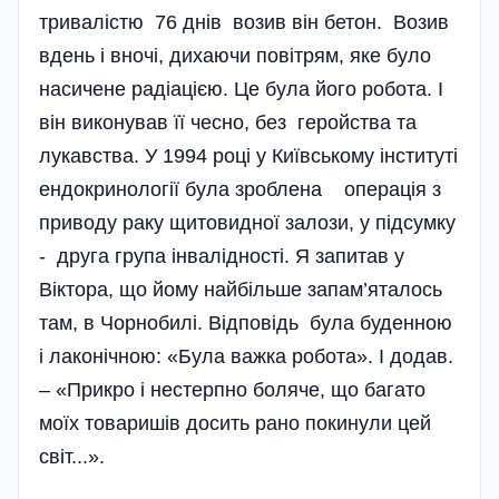
тривалістю 76 днів возив він бетон. Возив
вдень і вночі, дихаючи повітрям, яке було
насичене радіацією. Це була його робота. І
він виконував її чесно, без геройства та
лукавства. У 1994 році у Київському інституті
ендокринології була зроблена операція з
приводу раку щитовидної залози, у підсумку
- друга група інвалідності. Я запитав у
Віктора, що йому найбільше запам’яталось
там, в Чорнобилі. Відповідь була буденною
і лаконічною: «Була важка робота». І додав.
– «Прикро і нестерпно боляче, що багато
моїх товаришів досить рано покинули цей
світ...».