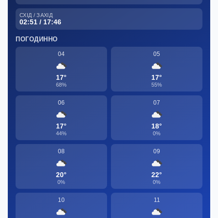
СХІД / ЗАХІД
02:51 / 17:46
ПОГОДИННО
04
05
17°
17°
68%
55%
06
07
17°
18°
44%
0%
08
09
20°
22°
0%
0%
10
11