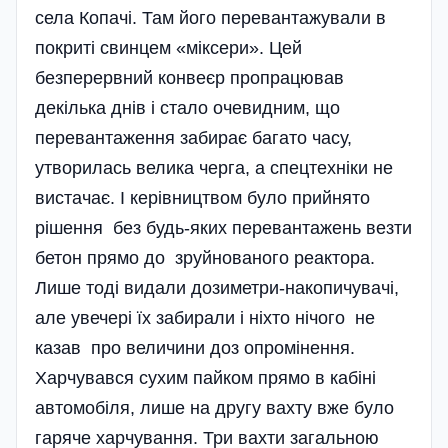
села Копачі. Там його перевантажували в
покриті свинцем «міксери». Цей
безперервний конвеєр пропрацював
декілька днів і стало очевидним, що
перевантаження забирає багато часу,
утворилась велика черга, а спецтехніки не
вистачає. І кері­вництвом було прийнято
рішення без будь-яких перевантажень везти
бетон прямо до зруйнованого реактора.
Лише тоді видали дозиметри-накопичувачі,
але увечері їх забирали і ніхто нічого не
казав про величини доз опромінення.
Харчувався сухим пайком прямо в кабіні
автомобіля, лише на другу вахту вже було
гаряче харчування. Три вахти загальною