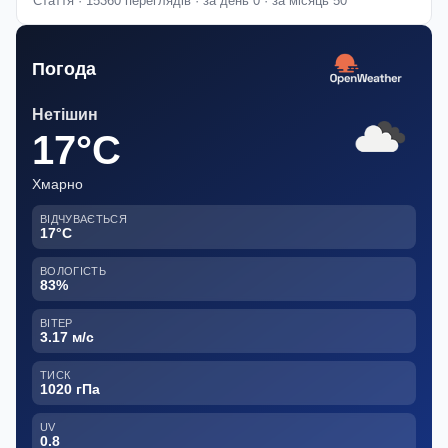
Стаття · 15360 переглядів · за день 0 · за місяць 50
Погода
Нетішин
17°C
Хмарно
ВІДЧУВАЄТЬСЯ
17°C
ВОЛОГІСТЬ
83%
ВІТЕР
3.17 м/с
ТИСК
1020 гПа
UV
0.8