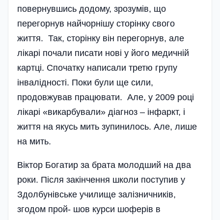
повернувшись додому, зрозумів, що
перегорнув найчорнішу сторінку свого
життя. Так, сторінку він перегорнув, але
лікарі почали писати нові у його медичній
картці. Спочатку написали третю групу
інвалідності. Поки були ще сили,
продовжував працювати. Але, у 2009 році
лікарі «викарбували» діагноз – інфаркт, і
життя на якусь мить зупинилось. Але, лише
на мить.
Віктор Богатир за брата молодший на два
роки. Після закінчення школи поступив у
Здолбунівське училище залізнични­ків,
згодом прой- шов курси шоферів в