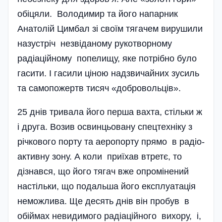
обіцяли. Володимир та його напарник
Анатолій Цимбал зі своїм тягачем вирушили
назустріч незвіданому рукотворному
радіаці­й­ному попелищу, яке потрібно було
гасити. І гасили ціною надзвичайних зусиль
та самопожертв тисяч «добровольців».
25 днів тривала його перша вахта, стільки ж
і друга. Возив освин­цьо­вану спецтехніку з
річкового по­р­ту та аеропорту прямо в радіо-
активну зону. А коли приїхав втретє, то
дізнався, що його тягач вже опромінений
настільки, що подальша його експлуатація
неможлива. Ще десять днів він пробув в
обіймах невидимого радіаційного вихору, і,