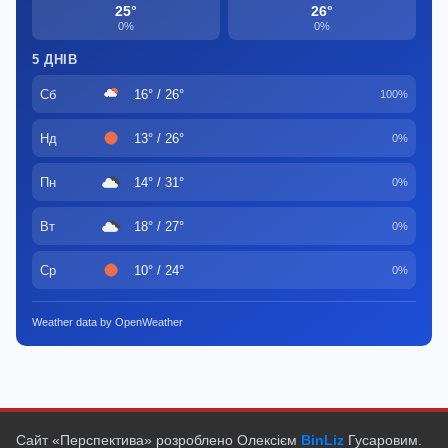
25°
26°
0%
0%
5 ДНІВ
Сб
16° / 26°
100%
Нд
13° / 26°
0%
Пн
14° / 31°
0%
Вт
18° / 27°
0%
Ср
10° / 24°
0%
Weather data by OpenWeather
Сайт «Перспектива» розроблено Олексієм
BinLiz
Гусаровим.