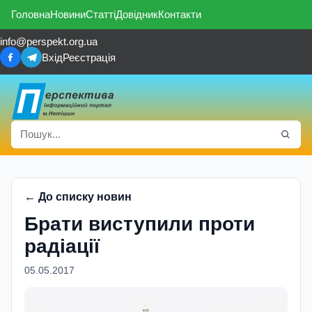
Головна
Новини
Статті
Довідник
Контакти
info@perspekt.org.ua
Вхід
Реєстрація
← До списку новин
Брати виступили проти
радіації
05.05.2017