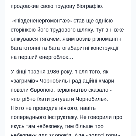
продовжив свою трудову біографію.
«Південенергомонтаж» став ще однією
сторінкою його трудового шляху. Тут він вже
опікувався тягаче­м, яким возив різноманітні
багато­тонні та багатогабаритні конструкції
на перший енергоблок…
У кінці травня 1986 року, після того, як
«загримів» Чорнобиль і радіаційні хмари
повзли Європою, керівництво сказало -
«потрібно їха­ти рятувати Чорнобиль».
Ніхто не проводив ніякого, навіть
попереднього інструктажу. Не говорили про
якусь там небезпеку, тим більше про
небезпеку для здоров’я. Але «золоті гори»