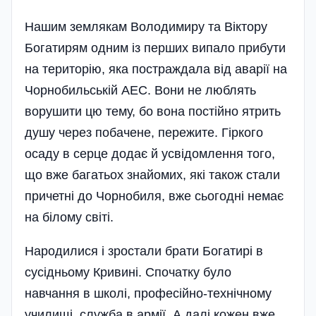
Нашим землякам Володимиру та Віктору
Богатирям одним із перших випало прибути
на територію, яка постраждала від аварії на
Чорнобильській АЕС. Вони не люблять
ворушити цю тему, бо вона постій­но ятрить
душу через побачене, пережите. Гіркого
осаду в серце додає й усвідомлення того,
що вже бага­тьох знайомих, які також стали
причетні до Чорнобиля, вже сьогод­ні немає
на білому світі.
Народилися і зростали брати Богатирі в
сусідньому Кривині. Спочатку було
навчання в школі, професійно-технічному
училищі, служба в армії. А далі кожен вже