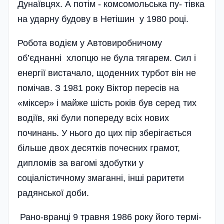
Дунаївцях. А потім - комсомольська пу- тівка
на ударну будову в Нетішин у 1980 році.
Робота водієм у Автовиробничому
об’єднанні хлопцю не була тягарем. Сил і
енергії вистачало, щоденних турбот він не
помічав. З 1981 року Віктор пересів на
«міксер» і майже шість років був серед тих
водіїв, які були попереду всіх нових
починань. У нього до цих пір зберігається
більше двох десятків почесних грамот,
дипломів за вагомі здобутки у
соціалістичному змаганні, інші раритети
радянської доби.
Рано-вранці 9 травня 1986 року його термі­