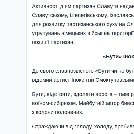
Активності діям партизан Славути надав
Славутському, Шепетівському, Ізяслав
для розвитку партизанського руху на Сл
угрупувань німецьких військ на територі
позиції партизан.
«Бути» Іно
До свого славнозвісного «Бути чи не бу
відомий артист Інокентій Смоктуновський
Бути, відстояти, здолати ворога – таке р
воїном-сибіряком. Майбутній актор бився 
з колони полонених.
Страждаючи від голоду, холоду, пробива