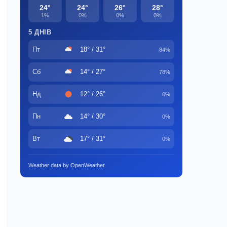
24°
24°
26°
28°
1%
0%
0%
0%
5 ДНІВ
Пт
18° / 31°
84%
Сб
14° / 27°
78%
Нд
12° / 26°
0%
Пн
14° / 30°
0%
Вт
17° / 31°
0%
Weather data by OpenWeather