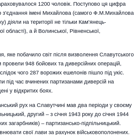
 нараховувалося 1200 чоловік. Поступово ця цифра
го з’єднання імені Михайлова (самого Ф.М.Михайлова
ку) діяли на території не тільки Кам’янець-
 області), а й Волинської, Рівненської,
ня, яке побачило світ після визволення Славутського
и провели 948 бойових та диверсійних операцій,
аслідок чого 287 ворожих ешелонів пішло під укіс.
ли під час вчинених партизанами диверсій на
ені у відкритих боях.
нський рух на Славутчині мав два періоди у своєму
ь­ницький, другий – з січня 1943 року до січня 1944
 загар­б­ни­ків) – партизансько-під­пільницький.
внювати свої лави за рахунок військовополонених.