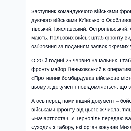
Заступник командуючого війсь­ка­ми фро
ду­ючого військами Київського Особливог
тівський, Ізяславський, Ост­ропільський
мають. Польових військ штаб фронту вид
озброєння за поданням заявок окремих у
О 20-й годині 25 червня начальник штаб
фронту майор Пеньковський в оперативн
«Противник бомбардував військове місте
цьому ж документі повідомляється, що з
А ось перед нами інший документ – бой
військами фронту від цього ж числа, тіл
«Начартпостач. У Тернопіль перед­аю в
«уходи» з табору, які організовував Мих