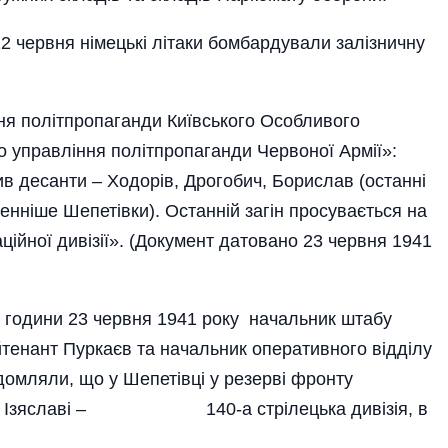
 червня німецькі літаки бомбардували залізнич­ну
ння політпропаганди Київського Особливого
го управління політпропаганди Червоної Армії»:
ив десанти – Ходорів, Дрогобич, Борислав (останні
денніше Шепетівки). Останній загін просу­вається на
ційної дивізії». (Документ датовано 23 чер­в­ня 1941
дини 23 червня 1941 року на­чальник штабу
тенант Пуркаєв та начальник оперативного відділу
омляли, що у Ше­петівці у резерві фронту
ія, в Ізяславі – 140-а­ стрілецька дивізія, в