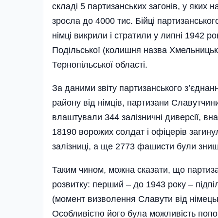
складі 5 партизанських загонів, у яких
зросла до 4000 тис. Бійці партизансько
німці викрили і стратили у липні 1942 ро
Подільської (колишня назва Хмельницької
Тернопільської області.
За даними звіту партизанського­ з’єднан
району від німців, партизани Славутчин
влаштували 344 залі­зничні диверсії, вн
18190 ворожих солдат і офіцерів загину
залізниці, а ще 2773 фашисти були знищ
Таким чином, можна сказати, що партиза
розвитку: перший – до 1943 року – підпіл
(момент визволення Славути від німецьких
Особ­ливістю його була можливість попо