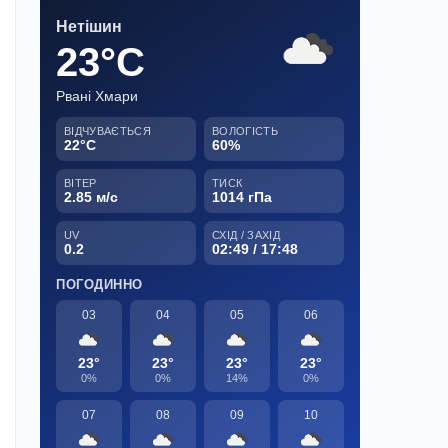
Нетішин
23°C
Рвані Хмари
ВІДЧУВАЄТЬСЯ
ВОЛОГІСТЬ
22°C
60%
ВІТЕР
ТИСК
2.85 м/с
1014 гПа
UV
СХІД / ЗАХІД
0.2
02:49 / 17:48
ПОГОДИННО
03
04
05
06
23°
23°
23°
23°
0%
0%
14%
0%
07
08
09
10