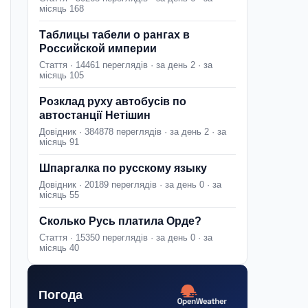
місяць 168
Таблицы табели о рангах в
Российской империи
Стаття · 14461 переглядів · за день 2 · за
місяць 105
Розклад руху автобусів по
автостанції Нетішин
Довідник · 384878 переглядів · за день 2 · за
місяць 91
Шпаргалка по русскому языку
Довідник · 20189 переглядів · за день 0 · за
місяць 55
Сколько Русь платила Орде?
Стаття · 15350 переглядів · за день 0 · за
місяць 40
Погода