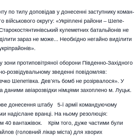
нту по тилу доповідав у донесенні заступнику коман­
о військового округу: «Укріплені райо­ни – Шепе­
, Старокостянтинівський кулеметних батальйонів не
ілити зараз не може... Необхід­но негайно виділити
кріпра­йонів».
у зони протиповітряної оборони Південно-Західного
о-роз­відувальному зведенні повідомляв:
чко Шепетівка. Де­в’ять бомб не розірвалося». У
а даними авіарозвідки німцями захоплено м. Луцьк.
ове донесення штабу 5-ї армії командуючому
ьки на­діслане вранці. На ньому резолюція:
ам 40 вантажівок. Крім того, дуже частими були
айлов (головний лікар міста) для хворих