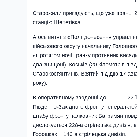
Старожили пригадують, що уже вранці 22
станцію Шепетівка.
А ось витяг з «Політдоне­сення управлі
військового округу начальнику Го­ловно
«Протягом ночі і ранку противник виса­д
два знищені), Коськів (20 кілометрів пів
Старокостянтинів. Взятий під дію 17 авіа
року).
В оперативному зведенні до 22-ї го
Південно-Західного фронту генерал-лей
штабу фрон­ту полковник Баграмян повід
дислокується 228-а стрілецька дивіз
Горошках – 146-а стрілецька дивізія.