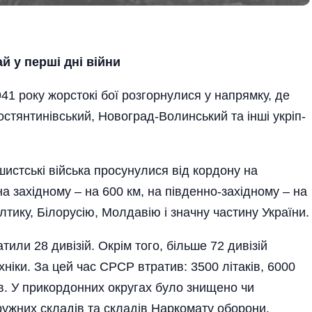
ай
у перші дні війни
41 року жорстокі бої розгорн­улися у напрямку, де
остянтинівський, Новоград-Волинський та інші укріп­
­шистські війська просунулися від кордону на
на за­хідному – на 600 км, на південно-західному – на
и­ку, Біло­русію, Молдавію і значну частину Украї­ни­.
атили 28 дивізій. Окрім того, більше 72 дивізій
ніки. За цей час СРСР втратив: 3500 літаків, 6000
ів. У прикордон­них округах було знищено чи
ружних складів та складів Наркомату оборони.