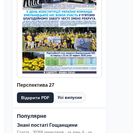
Перспектива 27
Усі випуски
Відкрити PDF
Популярне
Знані постаті Гощанщини
Стаття · 30268 переглядів · за день 6 · за