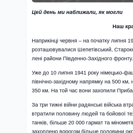
Цей день ми наближали, як могли
Наш кр
Наприкінці червня – на початку липня 19
розта­шо­ву­валися Шепетівський, Старок
лені райони Південно-Західного фронту.
Уже до 10 липня 1941 року ні­ме­цько-фа
північно-західном­у напрямку на 500 км, 
350 км. На той час вони захопили Прибалт
За три тижні війни радянські війська втр
втрати­ли половину людей та бойової тех
танків, більше 20 000 гармат та міномет
захоплено воро­гом більше половини ок