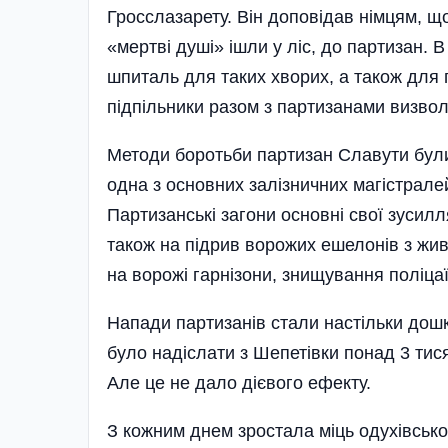
Гросслазарету. Він доповідав німцям, щ
«мертві душі» ішли у ліс, до пар­тизан. 
шпиталь для таких хворих, а також для п
підпільники разом з партизанами визвол
Методи боротьби партизан Славути були
одна з основних залізничних магістралей
Партизанські загони основні свої зусил
також на підрив ворожих ешелонів з жи
на воро­жі гарнізони, знищування полі­цаї
Напади партизанів стали настільки дош
було надіслати з Шепетівки понад 3 тися
Але це не дало дієвого ефекту.
З кожним днем зростала міць одухівськог