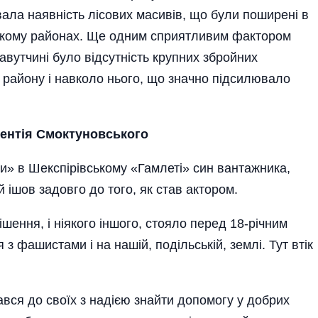
ала наявність лісових масиві­в, що були поширені в
ському районах. Ще одним сприятливим фактором
авутчині було відсутність крупних збройних
ї ра­йону і навколо нього, що значно підсилювало
кентія
Смоктуновського
ти» в Шекспірівському «Гамлеті» син вантажника,
 ішов задовго до того, як став актором.
ішення, і ніякого іншого, стояло перед 18-річним
з фашистами і на нашій, по­ді­льській, землі. Тут втік
вся до своїх з надією знайти­ допомогу у добрих