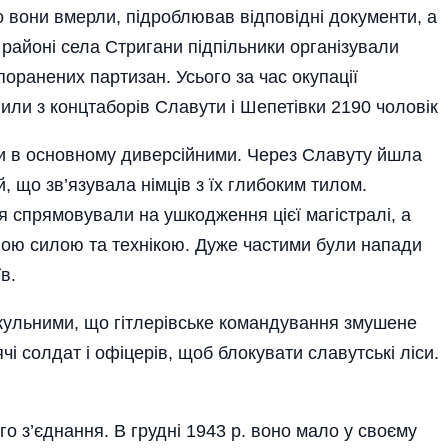
о вони вмерли, підроблював відповідні документи, а
В районі села Стригани підпільники організували
оранених партизан. Усього за час окупації
или з концтаборів Славути і Шепетівки 2190 чоловік
 в основному дивер­сійними. Через Славуту йшла
, що зв’язувала німців з їх глибо­ким тилом.
ля спрямовували на ушкодження цієї магістралі, а
вою силою та технікою. Дуже частими були напади
в.
кульними, що гітлерівське командування змушене
чі солдат і офіцерів, щоб блокувати славутські ліси.
о з’єднання. В грудні 1943 р. воно мало у своєму