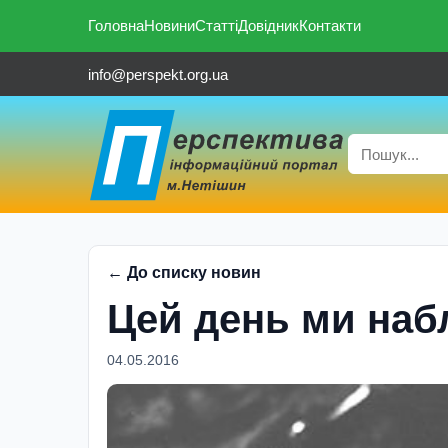
Головна
Новини
Статті
Довідник
Контакти
info@perspekt.org.ua
← До списку новин
Цей день ми наб
04.05.2016