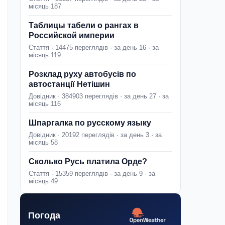
місяць 187
Таблицы табели о рангах в
Российской империи
Стаття · 14475 переглядів · за день 16 · за
місяць 119
Розклад руху автобусів по
автостанції Нетішин
Довідник · 384903 переглядів · за день 27 · за
місяць 116
Шпаргалка по русскому языку
Довідник · 20192 переглядів · за день 3 · за
місяць 58
Сколько Русь платила Орде?
Стаття · 15359 переглядів · за день 9 · за
місяць 49
Погода