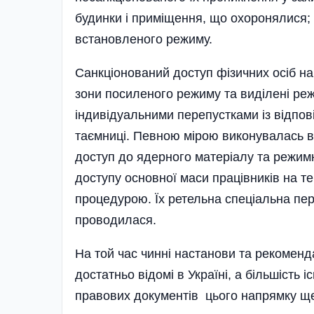
будинки і приміщення, що охоронялися;
встановленого режиму.
Санкціонований доступ фізичних осіб н
зони посиленого режиму та виділені ре
індивідуальними перепустками із відпо
таємниці. Певною мірою виконувалась ви
доступ до ядерного матеріалу та режим
доступу основної маси працівників на
процедурою. Їх ретельна спеціальна пе
проводилася.
На той час чинні настанови та рекоменд
достатньо відомі в Україні, а більшість
правових документів цього напрямку ще 