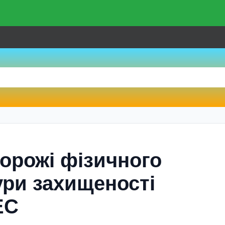
торожі фізичного
ури захищеності
ЕС