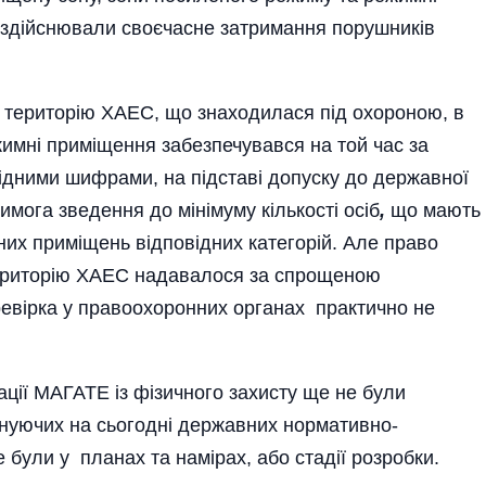
 здійснювали своєчасне затримання порушників
а територію ХАЕС, що знаходилася під охороною, в
жимні приміщення забезпечувався на той час за
відними шифрами, на підставі допуску до державної
мога зведення до мінімуму кількості осіб
,
що мають
них приміщень відповідних категорій. Але право
 територію ХАЕС надавалося за спрощеною
ревірка у правоохоронних органах практично не
ації МАГАТЕ із фізичного захисту ще не були
 існуючих на сьогодні державних нормативно-
були у планах та намірах, або стадії розробки.