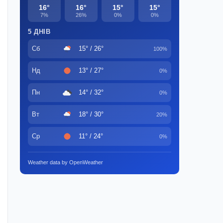
16°
16°
15°
15°
7%
26%
0%
0%
5 ДНІВ
Сб
15° / 26°
100%
Нд
13° / 27°
0%
Пн
14° / 32°
0%
Вт
18° / 30°
20%
Ср
11° / 24°
0%
Weather data by OpenWeather