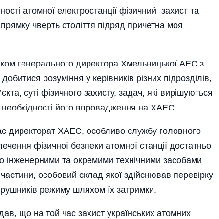
ості атомної електростанції фізичний захист та
прямку чверть століття підряд причетна моя
иком генерального директора Хмельницької АЕС з
добитися розуміння у керівників різних підрозділів,
кта, суті фізичного захисту, задач, які вирішуються
і необхідності його впровадження на ХАЕС.
час директорат ХАЕС, особливо службу головного
печення фізичної безпеки атомної станції достатньо
го інженерними та окремими технічними засобами
ї частини, особовий склад якої здійснював перевірку
орушників режиму шляхом їх затримки.
ідав, що на той час захист українських атомних