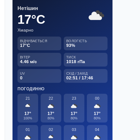
Нетішин
17°C
Хмарно
ВІДЧУВАЄТЬСЯ
ВОЛОГІСТЬ
17°C
93%
ВІТЕР
ТИСК
4.46 м/с
1018 гПа
UV
СХІД / ЗАХІД
0
02:51 / 17:46
ПОГОДИННО
21
22
23
00
17°
17°
17°
17°
100%
80%
80%
80%
01
02
03
04