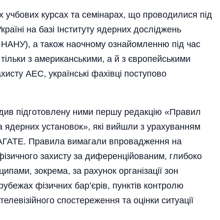
х учбових курсах та семінарах, що проводилися під
Україні на базі Інституту ядерних досліджень
Д НАНУ), а також наочному ознайомленню під час
тільки з американськими, а й з європейськими
хисту АЕС, українські фахівці поступово
ердив підготовлену ними першу редакцію «Правил
а ядерних установок», які вийшли з урахуванням
МАГАТЕ. Правила вимагали впровадження на
ізичного захисту за диференційованим, глибоко
ами, зокрема, за рахунок організації зон
убежах фізичних бар’єрів, пунктів контролю
телевізійного спостереження та оцінки ситуації