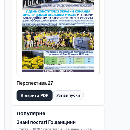
Перспектива 27
Усі випуски
Відкрити PDF
Популярне
Знані постаті Гощанщини
Стаття · 30287 переглядів · за день 25 · за