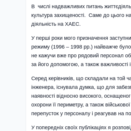
В числі надважливих питань життєдіяльн
культура захищеності. Саме до цього на
діяльність на ХАЕС.
У перші роки мого призначення заступн
режиму (1996 – 1998 рр.) найважче було 
не кажучи вже про рядовий персонал об’є
за його допомогою, а також важливості 
Серед керівників, що складали на той 
інженера, існувала думка, що для забез
наявності відносно високого, оснащено
охорони її периметру, а також військово
перепусток у персоналу і реагував на п
У попередніх своїх публікаціях я розпов