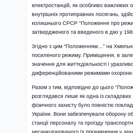
електростанцій, як особливо важливих об
внутрішніх протиправних посягань, здій
колишнього СРСР “Положення про режим
затвердженого та введеного в дію у 1
Згідно з цим “Положенням…” на Хмельни
посиленого режиму. Приміщення, в зале
значення для життєдіяльності і уразливос
диференційованими режимами охорони
Разом з тим, відповідно до цього “Поло
розглядався лише як одна із складових 
фізичного захисту було повністю поклад
України. Вони забезпечували оборону об
станції персоналу та проїзду транспорт
несанкціонованого їх проникнення у зах