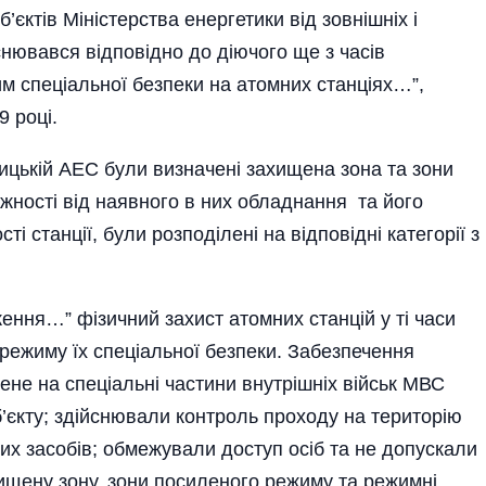
’єктів Міністерства енергетики від зовнішніх і
снювався відповідно до діючого ще з часів
 спеціальної безпеки на атомних станціях…”,
989 році.
цькій АЕС були визначені захищена зона та зони
жності від наявного в них обладнання та його
ті станції, були розподілені на відповідні категорії з
.
ження…” фізичний захист атомних станцій у ті часи
режиму їх спеціальної безпеки. Забезпечення
ене на спеціальні частини внутрішніх військ МВС
’єкту; здійснювали контроль проходу на територію
них засобів; обмежували доступ осіб та не допускали
ищену зону, зони посиленого режиму та режимні