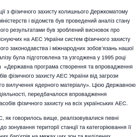
екції з фізичного захисту колишнього Держкоматому
міністерств і відомств був проведений аналіз стану
його результатами був зроблений висновок про
існуючих на АЕС України систем фізичного захисту
ного законодавства і міжнародних зобов’язань нашої
алізу була підготовлена та узгоджена у 1995 році
) «Державна програма створення та впровадження
бів фізичного захисту АЕС України від загрози
ого вилучення ядерного матеріалу». Цією Державною
діяльності, передбачалося впровадження
асобів фізичного захисту на всіх українських АЕС.
С, як говорилось вище, реалізовувалися певні
до зонування території станції та категоріювання її
них бар’єрів на межах цих зон та виділених