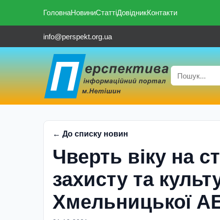
Головна
Новини
Статті
Довідник
Контакти
info@perspekt.org.ua
← До списку новин
Чверть віку на с
захисту та культ
Хмельницької А