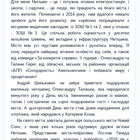
Для мене Нетішин – це і потужна атомна електростанція, і
школи, і садочки, - це люди, які працюють на благо міста і
його жителів. Починаючи з 2014 року, нам вдалося чимало
зробити для його розвитку: ми серйозно попрацювали з
місцевим медичним закладом, із ЗОШ №1 та 2, нині у планах
- ЗОШ №3. Ця спільна робота оцінюється у десятки
мільйонів гривень, які вкладені у інфраструктуру Нетішина.
Місто має усі підстави розвиватися і рухатись вперед. Я
хочу передати найкращі вітання особисто від себе, а також
від команди «За конкретні справи», її лідерів - Олександра та
Галини Герег, від обласної, міських та районних організацій
«БПП «Солідар­ність» Хмельниччини і побажати миру і
процвітання»!
Андрій Шинькович не забув привітати подарунком
маленьку нетішинку Олександру Талашок, яка народилася
минулого року у День міста. Іменинницю разом із мамою,
татом і сестричкою на сцені поздоровили гості і господарі
міста. А цьогорічний День міста став днем народження для
хлопчика, який народився у Катерини Козак.
На свято міста завітала делегація польського міста Новий
Сонч, з яким уже кілька років підтримує дружні зв’язки
Нетішин. Представник міста-побратима Лєслав Гвіжда
побажав українцям миру, злагоди і добробуту. «2018 рік є