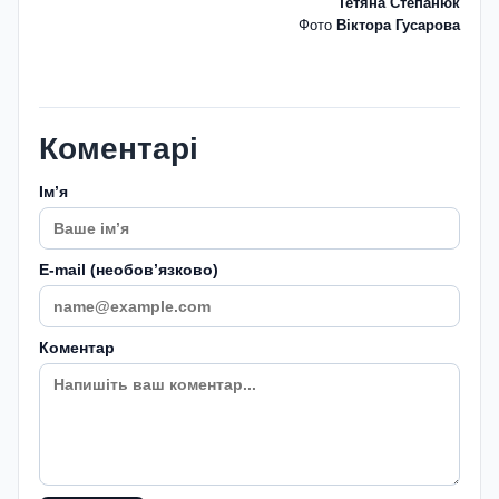
Тетяна Степанюк
Фото
Віктора Гусарова
Коментарі
Імʼя
E-mail (необовʼязково)
Коментар