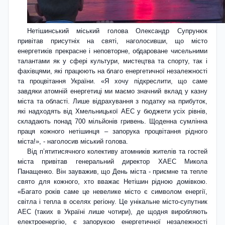
Нетішинський міський голова Олек­сандр Супрунюк
привітав присутніх на святі, наголосивши, що місто
енергетиків прекрасне і неповторне, обдароване чисельними
талантами як у сфері культури, мистецтва та спорту, так і
фахівцями, які працюють на благо енергетичної незалежності
та процвітання України. «Я хочу підкреслити, що саме
завдяки атомній енергетиці ми маємо значний вклад у казну
міста та області. Лише відрахування з податку на прибуток,
які надходять від Хмельницької АЕС у бюджети усіх рівнів,
складають понад 700 мільйонів гривень. Щоденна сумлінна
праця кожного нетішинця – запорука процвітання рідного
міста!», - наголосив міський голова.
Від п’ятитисячного колективу атомників жителів та гостей
міста привітав генеральний директор ХАЕС Микола
Панащенко. Він зауважив, що День міста - приємне та тепле
свято для кожного, хто вважає Нетішин рідною домівкою.
«Багато років саме це невелике місто є символом енергії,
світла і тепла в оселях регіону. Це унікальне місто-супутник
АЕС (таких в Україні лише чотири), де щодня виробляють
електро­енергію, є запорукою енергетичної незалежності