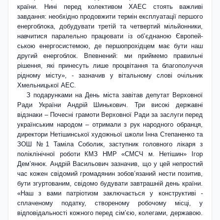
країни. Нині перед колективом ХАЕС стоять важливі
завдання: необхі­дно продовжити тер­мін експлуатації першого
енергоблока, добудувати третій та четвертий мільйонники,
навчитися паралельно працювати із об’єднаною Європей­
ською енергосистемою, де першопрохідцем має бути наш
другий енергоблок. Впевнений: ми приймемо правильні
рішення, які принесуть лише процвітання та благополуччя
рідному місту», - зазначив у вітальному слові очільник
Хмельницької АЕС.
З подарунками на День міста завітав депутат Верховної
Ради України Андрій Шинькович. Три високі державні
відзнаки – Почесні грамоти Верховної Ради за заслуги перед
українським народом – отримали з рук народного обранця,
директори Нетішинської художньої школи Інна Степаненко та
ЗОШ №1 Таміла Соболик, заступник головного лікаря з
поліклінічної роботи КМЗ НМР «СМСЧ м. Нетішин» Ігор
Дем’янюк. Андрій Васильович зазначив, що у цей непростий
час кожен свідомий громадянин зобов’язаний нести позитив,
бути згуртованим, свідомо будувати завтрашній день країни.
«Наш з вами патріотизм заключається у конструктиві -
сплаченому податку, створеному робочому місці, у
відповідальності кожного перед сім’єю, колегами, державою.