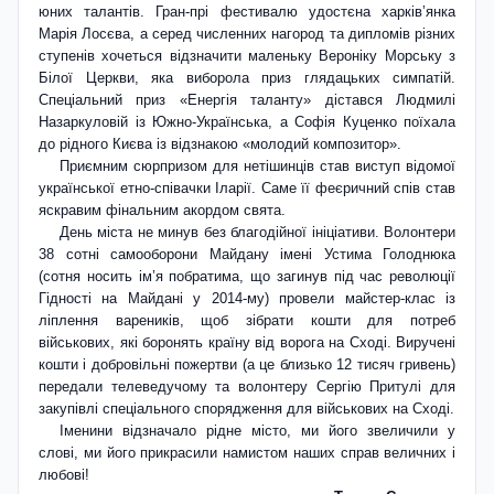
юних талантів. Гран-прі фестивалю удостєна харків’я­нка
Марія Лосєва, а серед численних нагород та дипломів різних
ступенів хочеться відзначити маленьку Вероніку Морську з
Білої Церкви, яка виборола приз глядацьких симпатій.
Спеціальний приз «Енергія таланту» дістався Людмилі
Назаркуловій із Южно-Українська, а Софія Куценко поїхала
до рідного Києва із відзнакою «молодий композитор».
Приємним сюрпризом для нетішинців став виступ відомої
української етно-співачки Іларії. Саме її феєричний спів став
яскравим фінальним акордом свята.
День міста не минув без благодійної ініціативи. Волонтери
38 сотні самооборони Майдану імені Устима Голоднюка
(сотня носить ім’я побратима, що загинув під час революції
Гідності на Майдані у 2014-му) провели майстер-клас із
ліплення вареників, щоб зібрати кошти для потреб
військових, які боронять країну від ворога на Сході. Виручені
кошти і добровільні пожертви (а це близько 12 тисяч гривень)
передали телеведучому та волонтеру Сергію Притулі для
закупівлі спеціального спорядження для військових на Сході.
Іменини відзначало рідне місто, ми його звеличили у
слові, ми його прикрасили намистом наших справ величних і
любові!