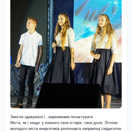
Змогли здивувати i…варениками почастувати
Міста, як і люди: у кожного своя історія, своя доля. Літопис
молодого міста енергетиків розпочався наприкінці сімдесятих