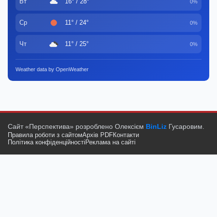
Вт
16° / 28°
0%
Ср
11° / 24°
0%
Чт
11° / 25°
0%
Weather data by OpenWeather
Сайт «Перспектива» розроблено Олексієм
BinLiz
Гусаровим.
Правила роботи з сайтом
Архів PDF
Контакти
Політика конфіденційності
Реклама на сайті