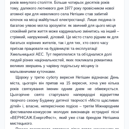
років минулого століття. Більше чотирьох десятків років
тому, далекого лютневого дня 1977 року провісником нової
атомної ери для невеликого села Нетішин став забитий
кілочок на місці майбутньої електростанції. Лише людина із
багатою уявою могла зрозуміти: як звичний для цього місця
спокійний ритм життя може кардинально змінитись на інший –
стрімкий, напружений, діловий. Це місто стало рідним як для
багатьох корінних жителів, так і для тих, хто свого часу
приїхав працювати на буді­вництві та експлуатації
Хмельницької АЕС. Тут переплелися та об’єдналися долі
людей різних національностей, яких покликала романтика
великих звершень у чарівну подільську місцину із
мальовничими куточками.
Щороку у третю суботу вересня Нетішин відзначає День
міста, цьогоріч він припав на 15 вересня, хоча уже кілька
років святкування іменин одним днем не обмежується.
Цьогорічне свято стартувало напередодні відкриттям
творчого сезону Будинку дитячої творчості «Місто щасливих
дітей» і, власне, непересічною подією – третім Міжнародним
фестивалем-конкурсом молодих виконавців естрадної пісні
«ВЕРНІСАЖ.ЕнергоФест», який уже став брендом Нетішина
мистецького.