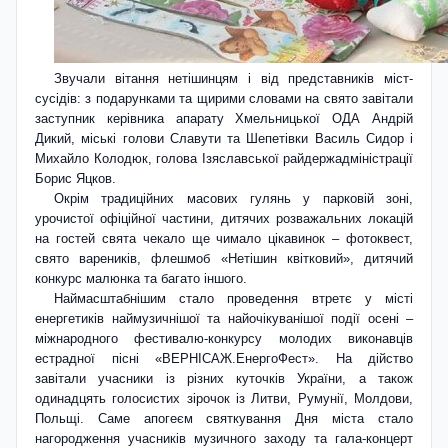
Звучали вітання нетішинцям і від представників міст-
сусідів: з подарунками та щирими словами на свято завітали
заступник кері­вника апарату Хмельницької ОДА Андрій
Дикий, міські голови Славути та Шепетівки Василь Сидор і
Михайло Колодюк, голова Ізяславської райдержадміністрації
Борис Яцков.
Окрім традиційних масових гулянь у парковій зоні,
урочистої офіційної частини, дитячих розважальних локацій
на гостей свята чекало ще чимало цікавинок – фотоквест,
свято вареників, флешмоб «Нетішин квітковий», дитячий
конкурс малюнка та багато іншого.
Наймасштабнішим стало проведення втретє у місті
енергетиків наймузичнішої та найочікуванішої події осені –
між­на­­родного фестивалю-конкурсу молодих виконавців
естрадної пісні «ВЕРНІСАЖ.Енер­гоФест». На дійст­во
завітали учасники із різних куточків України, а також
одинадцять голосистих зірочок із Литви, Румунії, Молдови,
Польщі. Саме апогеєм свя­т­кування Дня міста стало
нагородження учасників музичного заходу та гала-концерт