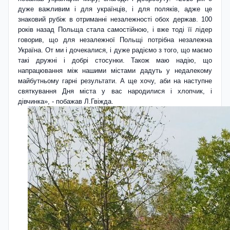
дуже важливим і для українців, і для поляків, адже це
знаковий рубіж в отриманні незалежності обох держав. 100
років назад Польща стала самостійною, і вже тоді її лідер
говорив, що для незалежної Польщі потрібна незалежна
Україна. От ми і дочекалися, і дуже радіємо з того, що маємо
такі дружні і добрі стосунки. Також маю надію, що
напрацювання між нашими містами дадуть у недалекому
майбутньому гарні результати. А ще хочу, аби на наступне
святкування Дня міста у вас народилися і хлопчик, і
дівчинка», - побажав Л.Гві­жда.