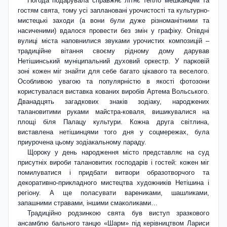
Погода подарувала справжнє літнє тепло мешканцям та
гостям свята, тому усі заплановані урочистості та культурно-
мистецькі заходи (а вони були дуже різноманітними та
насиченими) вдалося провести без змін у графіку. Опівдні
вулиці міста наповнилися звуками урочистих композицій –
традиційне вітання своєму рідному дому дарував
Нетішинський муніципальний духовий оркестр. У парковій
зоні кожен міг знайти для себе багато цікавого та веселого.
Особливою увагою та популярністю в якості фотозони
користувалася виставка кованих виробів Артема Вольського.
Дванадцять загадкових знаків зодіаку, народжених
талановитими руками майстра-коваля, вишикувалися на
площі біля Палацу культури. Кожна друга світлина,
виставлена нетішинцями того дня у соцмережах, була
приурочена цьому зодіакальному параду.
Щороку у день народження місто представляє на суд
присутніх вироби талановитих господарів і гостей: кожен міг
помилуватися і придбати витвори образотворчого та
декоративно-прикладного мистецтва художників Нетішина і
регіону. А ще поласувати варениками, шашликами,
запашними стравами, іншими смаколиками…
Традиційно родзинкою свята був виступ зразкового
ансамблю бального танцю «Шарм» під керівництвом Лариси