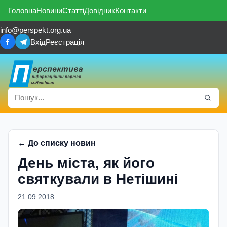
Головна
Новини
Статті
Довідник
Контакти
info@perspekt.org.ua
Вхід
Реєстрація
← До списку новин
День міста, як його
святкували в Нетішині
21.09.2018