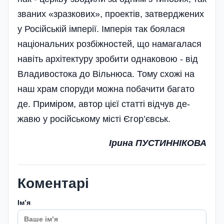
званих «зразкових», проектів, затверджених
у Ро­сій­сь­кій ім­перії. Імперія так боялася
національних розбіжностей, що намагалася
навіть архітектуру зробити однаковою - від
Владивостока до Вільнюса. Тому схожі на
наш храм споруди можна побачити багато
де. Приміром, автор цієї статті відчув де­
жавю у російському місті Єгор’євськ.
Ірина ПУСТИННІКОВА
Коментарі
Імʼя