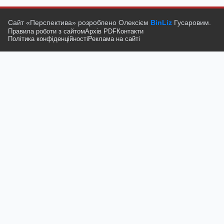
Сайт «Перспектива» розроблено Олексієм
BinLiz
Гусаровим.
Правила роботи з сайтом
Архів PDF
Контакти
Політика конфіденційності
Реклама на сайті