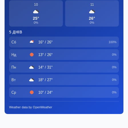
10
11
25°
26°
0%
0%
5 ДНІВ
Сб
16° / 26°
100%
Нд
13° / 26°
0%
Пн
14° / 31°
0%
Вт
18° / 27°
0%
Ср
10° / 24°
0%
Weather data by OpenWeather