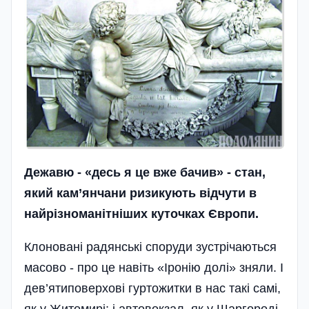
Дежавю - «десь я це вже бачив» - стан,
який кам’янчани ризикують відчути в
найрізноманітніших куточках Європи.
Клоновані радянські споруди зустрічаються
масово - про це навіть «Іронію долі» зняли. І
дев’ятиповерхові гуртожитки в нас такі самі,