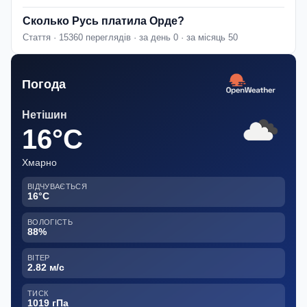
Сколько Русь платила Орде?
Стаття · 15360 переглядів · за день 0 · за місяць 50
Погода
Нетішин
16°C
Хмарно
ВІДЧУВАЄТЬСЯ
16°C
ВОЛОГІСТЬ
88%
ВІТЕР
2.82 м/с
ТИСК
1019 гПа