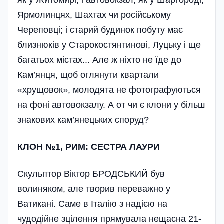
як у Житомирі; і автовокзал, як у Шаргороді,
Ярмолинцях, Шахтах чи російському
Череповці; і старий будинок побуту має
близнюків у Старокостянтинові, Луцьку і ще
багатьох містах... Але ж ніхто не їде до
Кам’янця, щоб оглянути квартали
«хрущовок», молодята не фотографуються
на фоні автовокзалу. А от чи є клони у більш
знакових кам’янецьких споруд?
КЛОН №1, РИМ: СЕСТРА ЛАУРИ
Скульптор Віктор БРОДСЬКИЙ був
волиняком, але творив переважно у
Ватикані. Саме в Італію з надією на
чудодійне зцілення прямувала нещасна 21-