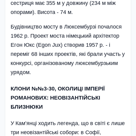
сестриця має 355 м у довжину (234 м між
опорами). Висота - 74 м.
Будівництво мосту в Люксембурзі почалося
1962 р. Проект моста німецький архітектор
Егон Юкс (Egon Jux) створив 1957 р. - і
переміг 68 інших проектів, які брали участь у
конкурсі, організованому люксембурзьким
урядом.
КЛОНИ №№3-30, ОКОЛИЦІ ІМПЕРІЇ
РОМАНОВИХ: НЕОВІЗАНТІЙСЬКІ
БЛИЗНЮКИ
У Кам’янці ходить легенда, що в світі є лише
три неовізантійські собори: в Софії,