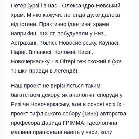
Петербурзі і в нас - Олександро-Невський
храм. М’яко кажучи, легенда дуже далека
від істини. Практично ідентичні храми
наприкінці ХІХ ст. побудували у Ризі,
Астрахані, Тбілісі, Новосибір­ську, Каунасі,
Нарві, Вільнюсі, Коломні, Києві,
Новочеркаську. І в Пітері теж схожий є (хоч
тріш­ки правди в легенді!).
Наш проект не вирізняється таким
багатством декору, як аналогічні споруди у
Ризі чи Новочеркаську, але в основі всіх їх -
проект тифліського собору (1866) авторства
професора Давида ГРІММА. Ідеологічна
машина працювала навіть у часи, коли