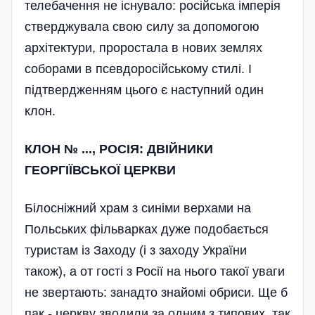
телебачення не існувало: російська імперія
стверджувала свою силу за допомогою
архітектури, проростала в нових землях
соборами в псевдоросійсь­кому стилі. І
підтвердженням цього є наступний один
клон.
КЛОН № ..., РОСІЯ: ДВІЙНИКИ
ГЕОРГІЇВСЬКОЇ ЦЕРКВИ
Білосніжний храм з синіми верхами на
Польських фільварках дуже подобається
туристам із Заходу (і з заходу України
також), а от гості з Росії на нього такої уваги
не звертають: занадто знайомі обриси. Ще б
пак - церкву зводили за одним з типових, так