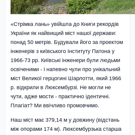
«Стрімка лань» увійшла до Книги рекордів
України як найвищий міст нашої держави:
понад 50 метрів. Будували його за проектом
інженерів з київського Інституту Патона у
1966-73 рр. Київські інженери були людьми
освіченими - і напевно чули про унікальний
міст Великої герцогині Шарлотти, який 1966
р. відкрили в Люксембурзі. Не могли не
чути, адже мости - практично ідентичні.
Плагіат? Ми ввічливо промовчимо.
Наш міст має 379,14 м у довжину (відстань
між опорами 174 м). Люксембурзька старша