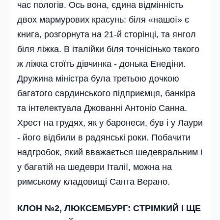
час пологів. Ось вона, єдина відмін­ність
двох мармурових красунь: біля «на­шої» є
книга, розгорнута на 21-й сто­рінці, та янгол
біля ліжка. В італійки біля точ­нісінько такого
ж ліжка стоїть дівчинка - донька Енедіни.
Дружина міністра була третьою дочкою
багатого сардинського під­при­ємця, банкіра
та інтелектуала Джованні Антоніо Санна.
Хрест на грудях, як у баронеси, був і у Лаури
- його відбили в радянські роки. Побачити
надгробок, який вважається шедевральним і
у багатій на шедеври Італії, можна на
римському кладовищі Санта Верано.
КЛОН №2, ЛЮКСЕМБУРГ: СТРІМКИЙ І ЩЕ