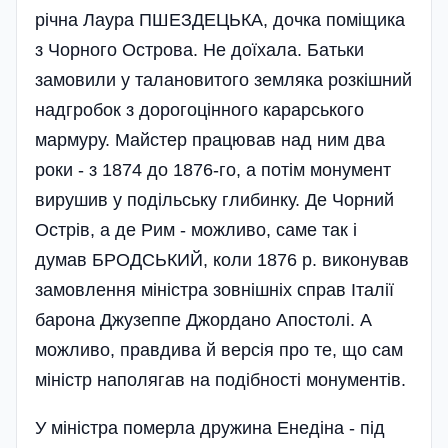
річна Лаура ПШЕ­З­ДЕЦЬКА, дочка поміщика
з Чорного Острова. Не доїхала. Батьки
замовили у талановитого земляка розкішний
надгробок з дорогоцінного карарського
мармуру. Майстер працював над ним два
роки - з 1874 до 1876-го, а потім монумент
вирушив у подільську глибинку. Де Чорний
Острів, а де Рим - можливо, саме так і
думав БРОДСЬКИЙ, коли 1876 р. виконував
замовлення мініс­тра зовнішніх справ Італії
барона Джузеппе Джордано Апостолі. А
можливо, правдива й версія про те, що сам
міністр наполягав на подібності монументів.
У міністра померла дружина Енедіна - під