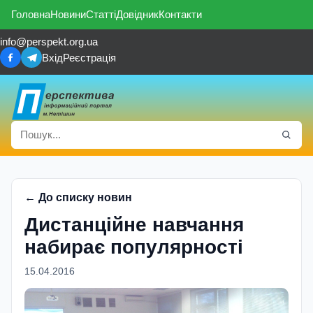
Головна
Новини
Статті
Довідник
Контакти
info@perspekt.org.ua
Вхід
Реєстрація
← До списку новин
Дистанційне навчання
набирає популярності
15.04.2016