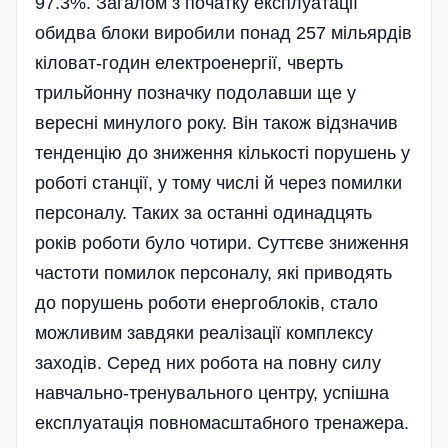
97.3%. Загалом з початку експлуатації
обидва блоки виробили понад 257 мільярдів
кіловат-годин електроенергії, чверть
трильйонну позначку подолавши ще у
вересні минулого року. Він також відзначив
тенденцію до зниження кількості порушень у
роботі станції, у тому числі й через помилки
персоналу. Таких за останні одинадцять
років роботи було чотири. Суттєве зниження
частоти помилок персоналу, які приводять
до порушень роботи енергоблоків, стало
можливим завдяки реалізації комплексу
заходів. Серед них робота на повну силу
навчально-тренувального центру, успішна
експлуатація повномас­штабного тренажера.